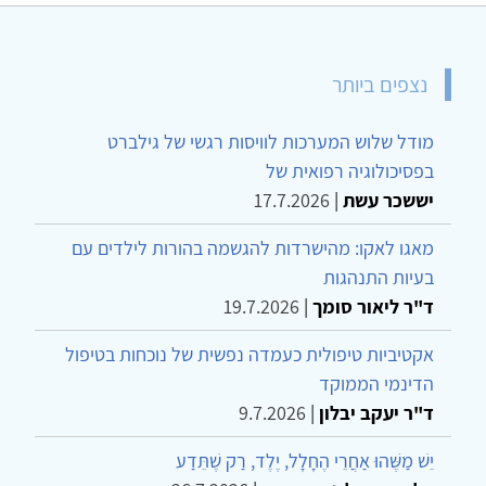
נצפים ביותר
מודל שלוש המערכות לוויסות רגשי של גילברט
בפסיכולוגיה רפואית של
יששכר עשת
|
17.7.2026
מאגו לאקו: מהישרדות להגשמה בהורות לילדים עם
בעיות התנהגות
ד"ר ליאור סומך
|
19.7.2026
אקטיביות טיפולית כעמדה נפשית של נוכחות בטיפול
הדינמי הממוקד
ד"ר יעקב יבלון
|
9.7.2026
יֵשׁ מַשֶּׁהוּ אַחֲרֵי הֶחָלָל, יֶלֶד, רַק שֶׁתֵּדַע