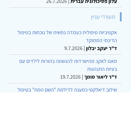
עלון פסיכולוגיה עברית
|
26.7.2026
מעוררי עניין
אקטיביות טיפולית כעמדה נפשית של נוכחות בטיפול
הדינמי הממוקד
ד"ר יעקב יבלון
|
9.7.2026
מאגו לאקו: מהישרדות להגשמה בהורות לילדים עם
בעיות התנהגות
ד"ר ליאור סומך
|
19.7.2026
שילוב דיאלקטי כמענה לדילמת "השם המת" בטיפול
בטרנסג'נדרים
מור שני שרמן
|
28.6.2026
מחויבות חברתית כעמדה אתית-טיפולית: שרטוט
מחדש של גבולות המקצוע