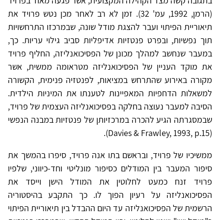
בתגובה קשה מצד הקהילה המקצועית, אשר פגעה מאוד בפרויד
(הרמן, 1992, עמ' 32). זמן לא רב לאחר מכן נטש פרויד את
תיאוריית הפיתוי ועבר להצגת מודל שונה, שבמרכזו התרחשויות
תוך נפשיות, ובפרט פנטזיות אדיפליות סביב גילוי עריות. כך,
במעבר שנחשב למהלך מכונן של הפסיכואנליזה, החליף פרויד
את מוקד העניין של הפסיכואנליזה מטראומה ממשית, אשר
מקורה באירוע שהתרחש במציאות, לפנטזיה פנימית, הקשורה
למשאלות הדחפיות המאפיינות לטענתו את המיניות הילדית.
הסיבה למעבר נעוצה בחלקה בפסיכואנליזה העצמית של פרויד,
שבמסגרתה הגיע להכרה במרכזיותן של פנטזיות במבנה הנפשי
(Davies & Frawley, 1993, p.15).
ממשיכיו של פרויד, ובראשם בתו אנה פרויד, סיפרו בהמשך את
סיפור המעבר בין המודלים כסיפור מונליטי וחד-כיווני, שלפיו
פרויד זנח כמעט לחלוטין את המודל הישן וייסד את
הפסיכואנליזה על רעיון הפוך לו. כך התקבע בהיסטוריה
הרשמית של הפסיכואנליזה עד היום ההבדל בין תיאוריית הפיתוי