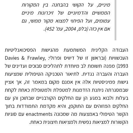
מיניים, על הקושי בהבחנה בין המקורות
הממשיים והדמיוניים של זיכרונות מיניים
עמומים, ועל הפיתוי למצוא מקור ממשי, גם
אם אין כזה (בלס, 2004, עמ' 452).
העבודה הקלינית המשתמעת מהגישות הפסיכואנליטיות
העכשוויות (ובראשן זו של דיוויס ופרולי: Davies & Frawley,
1993) מפנה תשומת לב מיוחדת לתהליכים סבוכים ועדינים של
העברה והעברה נגדית. לתיאור הטכניקה הטיפולית שמציעות
גישות פמיניסטיות אלה אין אמנם מקום במאמר זה, אך אציין
שבמסגרתה ניתנת הזדמנות למטפלת ולמטופלת כאחת לקחת
בעלות ולבוא במגע הן עם החלקים הקורבניים שבתוכן והן עם
החלקים המזוהים עם התוקפן, והיא מקדמת התמודדות בתוך
הקשר הטיפולי באמצעות מה שמכונה enactments עם סוגיות
הקשורות למציאות נפשית ולמציאות חיצונית כאחת.