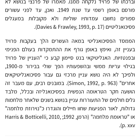
וברכתו של פרויד נלקחה ממנו. מאמרו של פרנצי בנושא לא
פורסם באופן רשמי עד שנת 1949. ואכן, עד לפני עשורים
ספורים נחשבו עמדותיו שוליות ולא מקובלות במעגלים
פסיכואנליטיים (Davies & Frawley, 1993, p. 17).
הממסד הפסיכואנליטי במאה העשרים הלך בעקבות פרויד
בעניין זה, ואימץ באופן גורף את ההתמקדות בעולם הפנימי
ובפנטזיות. האנליטיקאי בנט סיימון קבע כי "העניין של פרויד
בגילוי עריות ממשי ובהשפעותיו הפך שולי בבירור מ-1900,
ולפיכך לא היה נושא עניין מרכזי גם עבור פסיכואנליטיקאים
אחרים" (Simon, 1992, p. 963). במובנים רבים, עם מעבר זה
הושעה חקר הטראומה הנפשית בפסיכואנליזה ובכלל, מלבד
גלים חולפים של התעוררות עניין בנושא בשנים שלאחר מלחמות
גדולות, לאור הפגיעות שחוו חיילים והוגדרו כ"נוירוזת מלחמה"
או "טראומת מלחמה" (הרמן, 1992; Harris & Botticelli, 2010,
p. xxv).