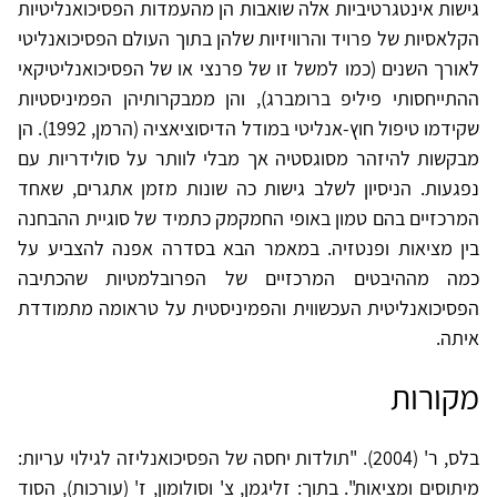
גישות אינטגרטיביות אלה שואבות הן מהעמדות הפסיכואנליטיות
הקלאסיות של פרויד והרוויזיות שלהן בתוך העולם הפסיכואנליטי
לאורך השנים (כמו למשל זו של פרנצי או של הפסיכואנליטיקאי
ההתייחסותי פיליפ ברומברג), והן ממבקרותיהן הפמיניסטיות
שקידמו טיפול חוץ-אנליטי במודל הדיסוציאציה (הרמן, 1992). הן
מבקשות להיזהר מסוגסטיה אך מבלי לוותר על סולידריות עם
נפגעות. הניסיון לשלב גישות כה שונות מזמן אתגרים, שאחד
המרכזיים בהם טמון באופי החמקמק כתמיד של סוגיית ההבחנה
בין מציאות ופנטזיה. במאמר הבא בסדרה אפנה להצביע על
כמה מההיבטים המרכזיים של הפרובלמטיות שהכתיבה
הפסיכואנליטית העכשווית והפמיניסטית על טראומה מתמודדת
איתה.
מקורות
בלס, ר' (2004). "תולדות יחסה של הפסיכואנליזה לגילוי עריות:
מיתוסים ומציאות". בתוך: זליגמן, צ' וסולומון, ז' (עורכות), הסוד