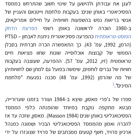
לעגן את עבודתן ולהישען על שינוי חשוב שהתרחש בממסד
הפסיכיאטרי באותן שנים: בעקבות מלחמת וייטנאם והעניין של
אנשי בריאות נפש בהשפעות חוויותיה על חיילים אמריקאים,
ב-1980 הוכרה לראשונה באופן רשמי
הפרעת הדחק
הפוסט-טראומתית
כהפרעה פסיכיאטרית ניתנת לאבחון – PTSD
(הרמן, 1992, עמ' 43). כך התאפשרה הכרה חברתית בסבלן
הממשי של קבוצות אוכלוסייה שונות שחוו מציאות חיים
טראומטית (זיו, 2012, עמ' 57). ההפרעה, שעוצבה בעקבות
חוויות של גברים לוחמים, שימשה בפועל גם למתן שם לחוויותיהן
של מה שהרמן (1992, עמ' 48) מכנה נפגעות "מלחמת
1
המינים".
ספרו של ג'פרי מאסון, שיצא ב-1984 ועורר בזמנו שערורייה,
מבטא מתקפה נוקבת במיוחד שהופנתה כלפי הממסד
הפסיכואנליטי באותן שנים (Masson 1984). מאסון, שזכה עד אז
להכרה ואמון מהממסד הפסיכואנליטי הבכיר ושֶמוּנה כמנהל
ארכיון פרויד, חשף קטעים ממכתבים של פרויד שצונזרו על ידי