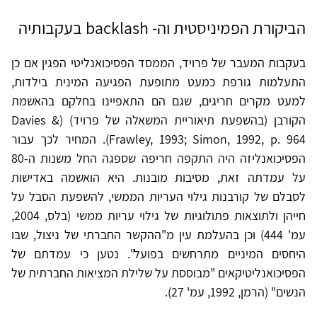
הביקורת הפמיניסטית וה- backlash בעקבותיה
בעקבות המעבר של פרויד, הממסד הפסיכואנליטי הפגין אם כן
התעלמות גורפת כמעט מתופעת הפגיעה המינית בילדות,
למעט מקרים חריגים, שגם הם התאפיינו בחלקם בהאשמת
הקורבן (בהשפעת תיאוריית המשאלה של פרויד) (Davies &
Frawley, 1993; Simon, 1992, p. 964). המחיר לכך עבור
הפסיכואנליזה היה התקפה חריפה שספגה החל משנות ה-80
על עמדתה זאת, מסיבות מובנות. היא הואשמה באדישות
לסבלם של קורבנות גילוי העריות הממשי, להשפעת הסבל על
חייהן ולתוצאות פתולוגיות של גילוי עריות ממשי (בלס, 2004,
עמ' 444) וכן בהעלמת עין מ"ההקשר החברתי של ניצול, שבו
היחסים המיניים מתרחשים בפועל". נטען כי עמדתם של
הפסיכואנליטיקאים "מבוססת על שלילת המציאות החברתית של
הנשים" (הרמן, 1992, עמ' 27).