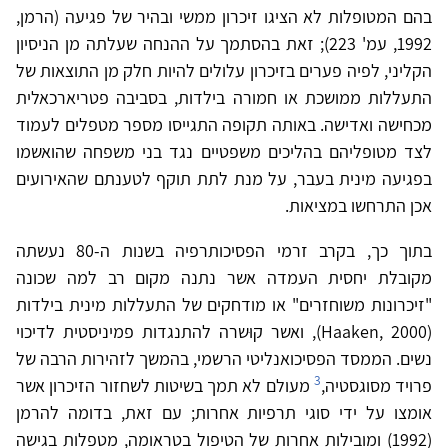
בהם המטופלות לא הציגו זיכרון ממשי ובהיר של פגיעה (הרמן,
1992, עמ' 223); זאת בהסתמך על ההנחה שעלתה מן הניסיון
הקליני, לפיה פערים בזיכרון עלולים להיות חלק מן התוצאות של
התעללות ממושכת או חמורה בילדות, בסביבה פטריארכאלית
מכחישה ואדישה. באותה תקופה התגייסו מספר מטפלים לעמוד
לצד מטופליהם בהליכים משפטיים נגד בני משפחה שהואשמו
בפגיעה מינית בעבר, על מנת לתת תוקף לטענתם שהאירועים
אכן התרחשו במציאות.
בתוך כך, בקרב זרמי הפסיכותרפיה בשנות ה-80 נעשתה
מקובלת יחסית העמדה אשר נתנה מקום רב למה שכונה
"זיכרונות משוחזרים" או מודחקים של התעללות מינית בילדות
(Haaken, 2000), ואשר קוּשרה להתנגדות פמיניסטית לדיכוי
נשים. הממסד הפסיכואנליטי הרשמי, בהמשך לזהירות הרבה של
3
פרויד מסוגסטיה,
מעולם לא תמך בשיטות לשחזור הזיכרון אשר
אומצו על ידי סוגי תרפיות אחרות; עם זאת, בדומה להרמן
(1992) ומובילות אחרות של הטיפול בטראומה, מטפלות בגישה