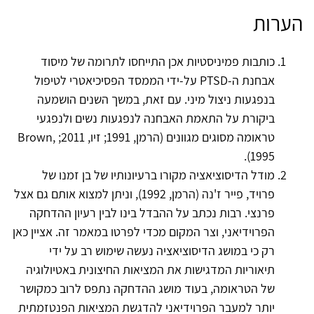
הערות
כותבות פמיניסטיות אכן התייחסו לתרומה של מיסוד
אבחנת ה-PTSD על-ידי הממסד הפסיכיאטרי לטיפול
בנפגעות ניצול מיני. עם זאת, במשך השנים הושמעה
ביקורת על התאמת האבחנה לנפגעות נשים ולנפגעי
טראומה מסוגים מגוונים (הרמן, 1991; זיו, 2011; Brown,
1995).
מודל הדיסוציאציה מקורו ברעיונותיו של בן זמנו של
פרויד, פייר ז'נה (הרמן, 1992), וניתן למצוא אותם גם אצל
פרנצי. רבות נכתב על ההבדל בינו לבין רעיון ההדחקה
הפרוידיאני, וצר המקום מכדי לפרטו במאמר זה. אציין כאן
רק כי במושג הדיסוציאציה נעשה שימוש רב על ידי
תיאוריות המדגישות את המציאות החיצונית באטיולוגיה
של הטראומה, בעוד מושג ההדחקה נתפס לרוב כמקושר
יותר למעבר הפרוידיאני להדגשת המציאות הפנטזמתית