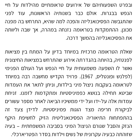
ובפרט השפעותיהם של אירועים טראומתיים מהילדות על חיי
הנפש בבגרות. אולם כבר בשנותיה הראשונות, עוד לפני
שהתגבשה הפסיכואנליזה והפכה למה שהיא, התרחש בה מפנה
מכונן. ההתמקדות בטראומה נזנחה במהרה, אך שבה וליוותה
את הפסיכואנליזה בהמשך דרכה.
שאלת הטראומה מרכזית במיוחד בדיון על המתח בין מציאות
לפנטזיה, בהיותה בהגדרתה אירוע שהתרחש במציאות החיצונית
ואשר לו השפעה משמעותית על חיי הנפש ועל העולם הפנימי
(לפלנש ופונטליס, 1967). פרויד הקדיש מחשבה רבה במיוחד
לטראומה בעקבות ניצול מיני בילדות, וניתן לתאר את העמדות
שביטא תחילה בנושא כפמיניסטיות ומתקדמות לזמנו. זניחת
עמדות אלה על-ידו ועל ידי ממשיכיו הביאה לאחר מספר עשורים
לביקורת חריפה מצד הוגות פמיניסטיות. לדידן צעד זה
בהתפתחות התיאוריה הפסיכואנליטית הזיק לחשיפת היקף
הנזק והסבל שגורם הניצול המיני בסביבה המשפחתית – בעיה
שזוהתה כבעיה עקרונית של נשים וילדות בסדר הפטריארכלי.