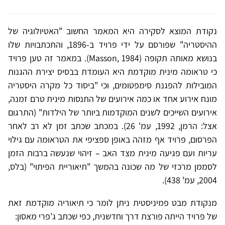
נקודת המוצא לסקירה היא המאמר החשוב "האטיולוגיה של
ההיסטריה" שפורסם על ידי פרויד ב-1896, והתכתבויות שלו
בנושא מאותה תקופה (Masson, 1984). במאמר זה טען פרויד
כי טראומה מינית מוקדמת היא העומדת בבסיס יצירת ההגנות
המובילות להפגנת סימפטומים, וכי "ביסוד כל מקרה היסטריה
מונח אירוע אחד או כמה אירועים של התנסות מינית טרם זמנה,
אירועים השייכים לשנים המוקדמות ביותר של הילדות" (התרגום
אצל: הרמן, 1992, עמ' 26). במכתב שכתב זמן לא רב לאחר
הפרסום, פרויד אף מזהה באופן ספציפי את הטראומה עם גילוי
עריות ועם פגיעה מינית מצד האב – זיהוי שנעשה ברבות הזמן
לסממן מרכזי של מה שכונה בהמשך "תיאוריית הפיתוי" (בלס,
2004, עמ' 438).
מנקודת מבט פמיניסטית ניתן לומר כי תיאוריה מוקדמת זאת
של פרויד הייתה פורצת דרך וחדשנית, כפי שכתב ג'פרי מאסון: