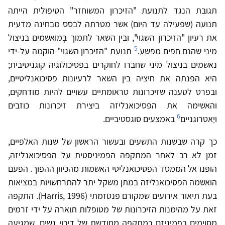
תגובת הנגד לתנועת "הזיכרון המשוחזר" הטיפולית הייתה
תנועה (שפעילה עד היום) אשר מטרתה לבסס מבחינה מדעית
את רעיון "הזיכרון השגוי", ובין השאר לתמוך בְּמואשמים בניצול
5
מיני שהנם חפים מפשע.
תנועת "הזיכרון השגוי" הוקמה על-ידי
נאשמים בניצול מיני שחברו לחוקרים בפסיכולוגיה קוגניטיבית;
היא הפנתה את חיציה בין השאר לרעיונות פסיכואנליטיים,
ובפרט לטענה שזיכרונות טראומתיים עשויים להיות מודחקים,
והאשימה את הפסיכואנליזה ביצירת זיכרונות כוזבים
6
ויַאטרוגניים
באמצעים סוגסטיביים.
כך קרה שבשנות התשעים ובעשור הראשון של שנות האלפיים,
זמן לא רב לאחר המתקפה הפמיניסטית על הפסיכואנליזה,
הופנו אל הממסד הפסיכואנליטי האשמות מהכיוון ההפוך. הפעם
הואשמה הפסיכואנליזה במתן משקל יתר להתרחשויות במציאות
בעת תיאור אירועים שמקורם פנטזמתי (Harris, 1996). התקפה
זאת על מהימנות הזיכרונות של מטופלות תוארה על ידי זרמים
מסוימים בפמיניזם כמתקפה מחודשת של דיכוי נשים, שמגיעה