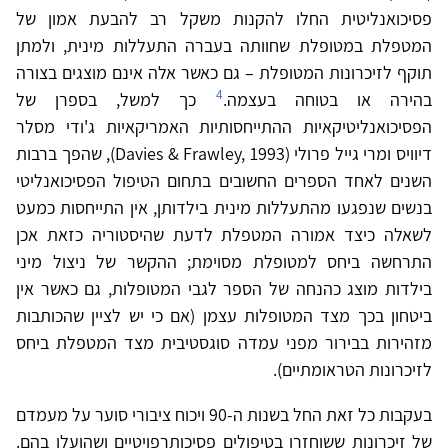
פסיכואנליטית החלו להקנות משקל רב להבעת אמון של
המטפלת במטופלת שחוותה בעברה התעללות מינית, ולמתן
תוקף לזיכרונות המטופלת – גם כאשר אלה אינם מוצגים בצורה
4
בהירה או בטוחה בעצמה.
כך למשל, בספרן של
הפסיכואנליטיקאיות ההתייחסותיות האמריקאיות ג'ודי מסלר
דיוויס ומרי גייל פרולי (Davies & Frawley, 1993), שהפך ברבות
השנים לאחד הספרים החשובים בתחום הטיפול הפסיכואנליטי
בנשים שנפגעו מהתעללות מינית בילדותן, אין התייחסות כמעט
לשאלה כיצד אמורה המטפלת לדעת שהיסטוריה כזאת אכן
התרחשה ביחס למטופלת מסוימת; ההקשר של ניצול מיני
בילדות מוצג כהנחה של הספר לגבי המטופלות, גם כאשר אין
ביטחון בכך מצד המטופלות עצמן (אם כי יש לציין שהכותבות
מזהירות בבירור מפני עמדה סוגסטיבית מצד המטפלת ביחס
לזיכרונות הטראומתיים).
בעקבות כל זאת החל בשנות ה-90 ויכוח ציבורי סוער על מעמדם
של זיכרונות ששוחזרו בטיפולים פסיכותרפויטיים ושהועלו בהם.