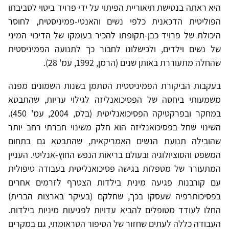
היא ראתה בנטישת תיאוריית הפיתוי על ידי פרויד ביטוי לסביבתו
הפוליטית הדכאנית כלפי נשים והאנטי-פמיניסטית, לחוסר
היכולת של פרויד כבן-תקופתו להכיר בעומקו של הדיכוי המיני
של נשים וילדים, ולכישלונו לחבור כך לתנועה הפמיניסטית
שהחלה מתעוררת באותן שנים (הרמן, 1992, עמ' 28).
בעקבות הביקורת הפמיניסטית הסתמן בשנות השמונים מפנה
משמעותי ביחסה של הפסיכואנליזה לגילוי עריות, שהתבטא
במחקר ובפרקטיקה הפסיכואנליטית (בלס, 2004, עמ' 450).
השינוי שחל בפסיכואנליזה הוא חלק משינוי חברתי רחב יותר
שהובילה תנועת הנשים האמריקאית, שהתבטא גם בתחום
המשפט והסוציולוגיה ובעולם בריאות הנפש החוץ-אנליטי. העניין
המתעורר של מטפלות בגישה פסיכואנליטית בעבודה טיפולית
עם קורבנות פגיעה מינית בילדות הצטרף לזרמים אחרים
בפסיכותרפיה שעסקו בכך, שחלקם (בעיקר בארצות הברית)
החלו לעודד מטופלים להביא עדויות לפגיעות מיניות בילדות.
העבודה כללה לעתים שחזור של הסיפור הטראומתי, גם במקרים