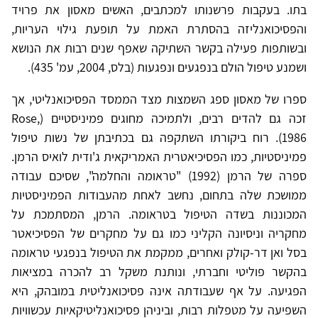
בתו. בעקבות פרשנותו למכתבים, האשים מאסון את פרויד
והפסיכואנליזה בהסתרת האמת על תופעת גילוי העריות,
ובשותפות פעילה בקשר השתיקה שאפף שנים רבות את הנושא
ושמנע טיפול הולם בנפגעים ונפגעות (בלס, 2004, עמ' 435).
ספרו של מאסון ספג השמצות מצד הממסד הפסיכואנליטי, אך
זכה גם להדים רבים, ולתמיכה מחוגים פמיניסטיים (Rose,
1986). רוח ביקורתו השתקפה גם בכתיבתן של נשות טיפול
פמיניסטיות, כמו הפסיכיאטרית האמריקאית ג'ודית לואיס הרמן.
ספרה של הרמן (1992) "טראומה והחלמה", שסיכם עבודה
ממושכת שלה בתחום, נחשב לאחת מהעבודות הפמיניסטיות
המכוננות בשדה הטיפול בטראומה. הרמן, המסתמכת על
מחקריה וניסיונה הקליני כמו גם על מחקרים של הפסיכיאטר
בסל ואן דר-קולק ואחרים, ממקמת את הטיפול בנפגעי טראומה
בהקשר פוליטי וחברתי, ונותנת משקל רב להכרה במציאות
הפגיעה. על אף שעבודתה אינה פסיכואנליטית במובהק, היא
השפיעה על מטפלות רבות, וביניהן פסיכואנליטיקאיות עכשוויות