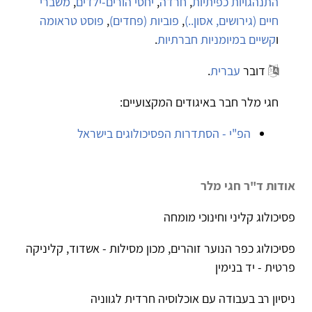
התנהגויות כפיתיות
,
חרדה
,
יחסי הורים-ילדים
,
משברי
חיים (גירושים, אסון..)
,
פוביות (פחדים)
,
פוסט טראומה
ו
קשיים במיומניות חברתיות
.
דובר
עברית
.
חגי מלר חבר באיגודים המקצועיים:
הפ"י - הסתדרות הפסיכולוגים בישראל
אודות ד"ר חגי מלר
פסיכולוג קליני וחינוכי מומחה
פסיכולוג כפר הנוער זוהרים, מכון מסילות - אשדוד, קליניקה
פרטית - יד בנימין
ניסיון רב בעבודה עם אוכלוסיה חרדית לגווניה