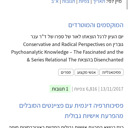
מיין לפי:
תאריך
|
צפיות
|
תגובות
|
א"ב
המוקסמים והמוטרדים
יום העיון לרגל הוצאתו לאור של ספרו של ד"ר ענר
גוברין Conservative and Radical Perspectives on
Psychoanalytic Knowledge – The Fascinated and the
Disenchanted בהוצאת Series Relational The &
פסיכואנליזה
אנשי מקצוע
ספרים
13/11/2017 | 6,816 צפיות |
1 תגובות
פסיכותרפיה דינמית עם פציינטים הסובלים
מהפרעת אישיות גבולית
כנס בנושא הפרעת אישיות גבולית התקיים באוניברסיטת חיפה