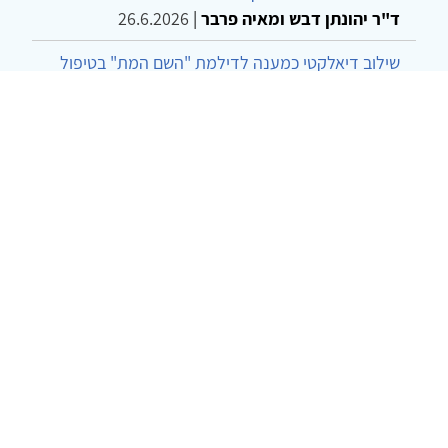
ד"ר יהונתן דבש ומאיה פרבר
|
26.6.2026
שילוב דיאלקטי כמענה לדילמת "השם המת" בטיפול
בטרנסג'נדרים
מור שני שרמן
|
28.6.2026
© 2002-2026 כל הזכויות שמורות
צרו קשר
הצהרת נגישות
אמנת שימוש
מדיניות
פרטיות
מפת אתר
Powered by
w3.css