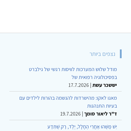
נצפים ביותר
מודל שלוש המערכות לוויסות רגשי של גילברט
בפסיכולוגיה רפואית של
יששכר עשת
|
17.7.2026
מאגו לאקו: מהישרדות להגשמה בהורות לילדים עם
בעיות התנהגות
ד"ר ליאור סומך
|
19.7.2026
יֵשׁ מַשֶּׁהוּ אַחֲרֵי הֶחָלָל, יֶלֶד, רַק שֶׁתֵּדַע