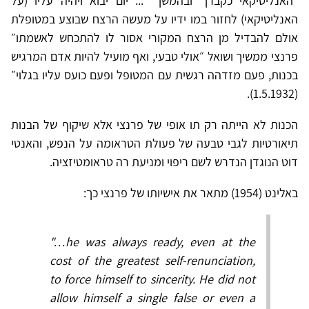
״האנליטיקאי כקברן״ ובהמשך ״... יום יבוא ויהיה עליו (על
האנליטיקאי) לחזור במו ידיו על מעשה הרצח שבוצע במטופלת
אולם להבדיל מן הרצח המקורי אסור לו להתכחש לאשמתו״
פרנצי ממשיך ושואל ״אולי טבעי, ואף מועיל להיות אדם המרגיש
בכנות, פעם מזדהה רגשית עם המטופל ופעם כועס עליו בגלוי״
(1.5.1932).
הכנות לא הייתה רק תו אופי של פרנצי אלא שיקוף של הבנות
תיאורטיות לגבי טבעה של פעולת הטראומה על הנפש, והאנטי
דוט הנוגדן הנדרש לשם ריפוי ומניעת רה טראומטיזציה.
באלינט (1954) מתאר את אישיותו של פרנצי כך:
"…he was always ready, even at the
cost of the greatest self-renunciation,
to force himself to sincerity. He did not
allow himself a single false or even a