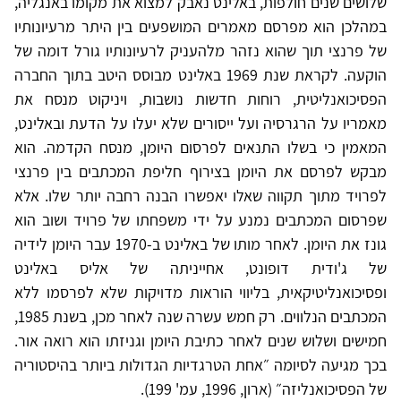
שלושים שנים חולפות, באלינט נאבק למצוא את מקומו באנגליה,
במהלכן הוא מפרסם מאמרים המושפעים בין היתר מרעיונותיו
של פרנצי תוך שהוא נזהר מלהעניק לרעיונותיו גורל דומה של
הוקעה. לקראת שנת 1969 באלינט מבוסס היטב בתוך החברה
הפסיכואנליטית, רוחות חדשות נושבות, ויניקוט מנסח את
מאמריו על הרגרסיה ועל ייסורים שלא יעלו על הדעת ובאלינט,
המאמין כי בשלו התנאים לפרסום היומן, מנסח הקדמה. הוא
מבקש לפרסם את היומן בצירוף חליפת המכתבים בין פרנצי
לפרויד מתוך תקווה שאלו יאפשרו הבנה רחבה יותר שלו. אלא
שפרסום המכתבים נמנע על ידי משפחתו של פרויד ושוב הוא
גונז את היומן. לאחר מותו של באלינט ב-1970 עבר היומן לידיה
של ג'ודית דופונט, אחייניתה של אליס באלינט
ופסיכואנליטיקאית, בליווי הוראות מדויקות שלא לפרסמו ללא
המכתבים הנלווים. רק חמש עשרה שנה לאחר מכן, בשנת 1985,
חמישים ושלוש שנים לאחר כתיבת היומן וגניזתו הוא רואה אור.
בכך מגיעה לסיומה ״אחת הטרגדיות הגדולות ביותר בהיסטוריה
של הפסיכואנליזה״ (ארון, 1996, עמ' 199).