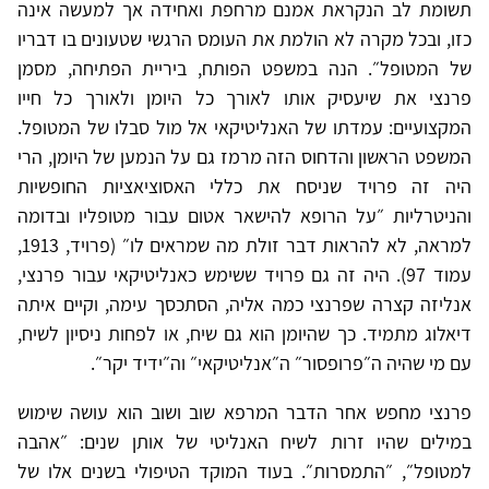
תשומת לב הנקראת אמנם מרחפת ואחידה אך למעשה אינה
כזו, ובכל מקרה לא הולמת את העומס הרגשי שטעונים בו דבריו
של המטופל״. הנה במשפט הפותח, ביריית הפתיחה, מסמן
פרנצי את שיעסיק אותו לאורך כל היומן ולאורך כל חייו
המקצועיים: עמדתו של האנליטיקאי אל מול סבלו של המטופל.
המשפט הראשון והדחוס הזה מרמז גם על הנמען של היומן, הרי
היה זה פרויד שניסח את כללי האסוציאציות החופשיות
והניטרליות ״על הרופא להישאר אטום עבור מטופליו ובדומה
למראה, לא להראות דבר זולת מה שמראים לו״ (פרויד, 1913,
עמוד 97). היה זה גם פרויד ששימש כאנליטיקאי עבור פרנצי,
אנליזה קצרה שפרנצי כמה אליה, הסתכסך עימה, וקיים איתה
דיאלוג מתמיד. כך שהיומן הוא גם שיח, או לפחות ניסיון לשיח,
עם מי שהיה ה״פרופסור״ ה״אנליטיקאי״ וה״ידיד יקר״.
פרנצי מחפש אחר הדבר המרפא שוב ושוב הוא עושה שימוש
במילים שהיו זרות לשיח האנליטי של אותן שנים: ״אהבה
למטופל״, ״התמסרות״. בעוד המוקד הטיפולי בשנים אלו של