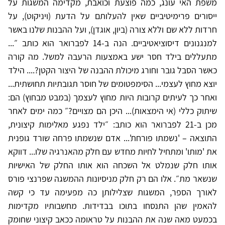
משפת האי עונג, כמה פוצעת וכואבת, מקדימה המשגות על
ייסורים פרימיטיביים שאין להעלותם על הדעת (ויניקוט), על
חרדות ללא שם וללא צורה (ביון, אוגדן), ועל ההבנות שלנו באשר
למנגנונים דיסוציאטיביים. הנה ב-14 לפברואר הוא כותב ״...
מתעללים בילד חסר ישע באמצעות הרעבה למשל. מה קורה
כאשר הסבל גובר וחורג מיכולת ההבנה של היצור הקטן?.... הילד
יוצא מחוץ לעצמי... הסימפטומים של חוסר תגובתיות תחושתית...
ואחר כך לעיתים קרובות היות מחוץ לעצמך (במבט מבחוץ) הם:
שיתוק כללי (אי הימצאות)... היכן הם מצויים?״ כמה ימים לאחר
מכן ב-21 לפברואר הוא כותב: ״ילד נפגע מאלימות קיצונית,
התוצאה – 'נשמתו פורחת'... אדם שנשמתו פרחה שורד גופנית
את 'מותו' ומתחיל לחיות מחדש עם חלק מהאנרגיה שלו... דווקא
אותו חלק שנמלט אל השכחה הוא אותו החלק של האישיות
שנשאר מת״. אלו הם רק חלק מניסיונות ההמשגה שפרנצי פורס
לאורך הספר, המשגות שצלילותן כה מפעימה עד כי קשה
להאמין שהן התנסחו בתוכו בבדידות. מחשבותיו מקדימות
בכמעט מאה שנה את ההבנות על טראומה ככאב קיצוני שחומק