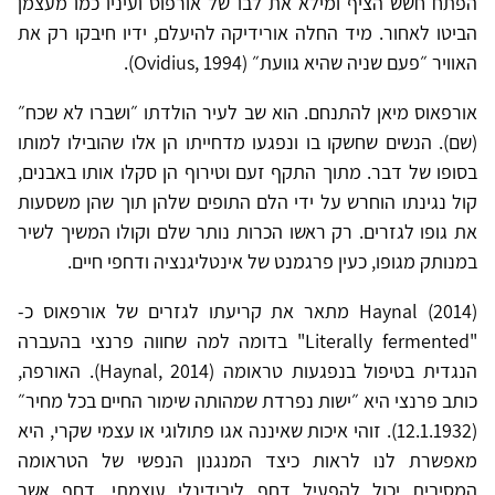
הפתח חשש הציף ומילא את לבו של אורפוס ועיניו כמו מעצמן
הביטו לאחור. מיד החלה אורידיקה להיעלם, ידיו חיבקו רק את
האוויר ״פעם שניה שהיא גוועת״ (Ovidius, 1994).
אורפאוס מיאן להתנחם. הוא שב לעיר הולדתו ״ושברו לא שכח״
(שם). הנשים שחשקו בו ונפגעו מדחייתו הן אלו שהובילו למותו
בסופו של דבר. מתוך התקף זעם וטירוף הן סקלו אותו באבנים,
קול נגינתו הוחרש על ידי הלם התופים שלהן תוך שהן משסעות
את גופו לגזרים. רק ראשו הכרות נותר שלם וקולו המשיך לשיר
במנותק מגופו, כעין פרגמנט של אינטליגנציה ודחפי חיים.
Haynal (2014) מתאר את קריעתו לגזרים של אורפאוס כ-
"Literally fermented" בדומה למה שחווה פרנצי בהעברה
הנגדית בטיפול בנפגעות טראומה (Haynal, 2014). האורפה,
כותב פרנצי היא ״ישות נפרדת שמהותה שימור החיים בכל מחיר״
(12.1.1932). זוהי איכות שאיננה אגו פתולוגי או עצמי שקרי, היא
מאפשרת לנו לראות כיצד המנגנון הנפשי של הטראומה
המסיבית יכול להפעיל דחף ליבידינלי עוצמתי, דחף אשר