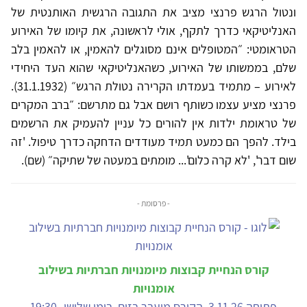
ונטול הרגש פרנצי מציב את התגובה הרגשית האותנטית של
האנליטיקאי כדרך לתקף, אולי לראשונה, את קיומו של האירוע
הטראומטי: ״המטופלים אינם מסוגלים להאמין, או להאמין בלב
שלם, בממשותו של האירוע, כשהאנליטיקאי שהוא העד היחידי
לאירוע – מתמיד בעמדתו הקרירה נטולת הרגש״ (31.1.1932).
פרנצי מציע עצמו כשותף רושם אבל גם מתרשם: ״ברב המקרים
של טראומת ילדות אין להורים כל עניין להעמיק את הרשמים
בילד. להפך הם כמעט תמיד מעודדים הדחקה כדרך טיפול. 'זה
שום דבר', 'לא קרה כלום'... מומתים במעטה של שתיקה״ (שם).
- פרסומת -
קורס הנחיית קבוצות מיומנויות חברתיות בשילוב
אומנויות
פתיחה 3.11.26. הקורס מועבר בזום. בימי שלישי 19:30-