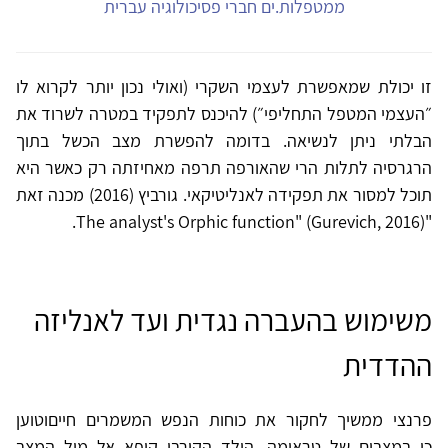
ממטפלות.ים חברי פסיכולוגיה עברית
זו יכולת שמאפשרת לעצמי השקרי (ואולי נכון יותר לקרוא לו
״העצמי המטפל התחליפי״) להיכנס לתפקיד במטרה לשרוד את
הבלתי ניתן לנשיאה. בדומה להפשרת מצב הכשל בתוך
הרגרסיה לתלות הרי שהאורפה תרפה מאחיזתה רק כאשר היא
תוכל למסור את תפקידה לאנליטיקאי. גורביץ (2016) מכנה זאת
"The analyst's Orphic function" (Gurevich, 2016).
משימוש בהעברה נגדית ועד לאנליזה
ההדדית
פרנצי ממשיך לחקור את כוחות הנפש המשמרים חייםוטוען
כי במצבים של טראומה, הילד הקורבן קופא אל מול המצב