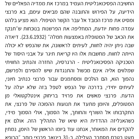
החשיבה הפסיכואנליטית העמיד במרכז את ממדיה הפאליים של
הידיעה, על הפירוש והתובנה שהם מביאים עימם, בא פרנצי
ומסיט את מרכז הכובד אל עבר הקשר הטיפולי. הוא מציע בלהט
עמדה פחות יודעת, המחליפה את הפרשנות בנוכחות ש״תנקז
את הכאב של המטופלת באמצעות חמלה״ (23.6.1932). דיאדה
שבה ניתן יהיה לחוות, לעיתים לראשונה, את שהנפש לא יכולה
הייתה לחוות. מחשבות אלו היו קריאת תיגר על אבני היסוד של
הטכניקה הפסיכואנליטית - הרגרסיה, החזרה והנתיב החוויתי
שמלווים אליה אינם מכשול והתנגדות שיש להסירם ולפרשם,
נהפוך הוא, הם הולכים ומסתמנים עבור פרנצי כנתיב חיוני,
לעיתים יחידי, בדרכה של הנפש לטפל בזה שלא יעלה על
הדעת. פרנצי מאשים את פרויד בריחוק אינטלקטואלי מן
המטופלים, והיומן מתעד את תנועות ההפוכה של פרנצי, את
התקרבותו אל השורף והחותך, אל הסמוך, אולי הסמוך מידי,
כשהאנליזה ההדדית היא שיאו של התהליך הזה. אולם אין
להקדים את המאוחר, אנחנו עוד ביומו הראשון של היומן, נמתין
מעט בטרם תסתבך העלילה. ב-31 בינואר פרנצי כותב ״הרופא