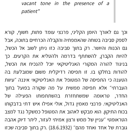
vacant tone in the presence of a
patient"
וכך גם לאורך היומן הקליני, פרנצי עומד פתוח, חשוף, קורא
לספק סביבה בטוחה שהאמפתיה והקבלה הכרחיים בתוכה, אבל
גם הכנות והיושר. רק בתוך סביבה כזו ניתן לשוב אל הכשל,
להיות הקברן, להשתתף בדרמה ולהטליא את הקרעים. כך
בניגוד להורה המקורי האנליטיקאי יוכל להנכיח את הכשל,
להודות בחלקו בו. זו תפיסה רדיקלית משום שמובלעת בה
הטענה כי התפיסה של המטופל את האנליטיקאי איננה ״עיוות
העברתי״ אלא תפיסה ממשית על מה שקורה בפועל בתוך
החדר, טראומה שמשתחזרת בהשתתפותו הפעילה של
האנליטיקאי. פרנצי מאמין גדול, אולי אפילו איש דתי בדבקותו
בכוח התיקון. הוא מבקש לאהוב את המטופל כמשקל נגד למצב
הטראומטי ״עניין של ממש ורצון אמיתי לעזור, ליתר דיוק אהבה
גוברת של אחד ואחד מהם״ (18.6.1932) .רק בתוך סביבה שכזו