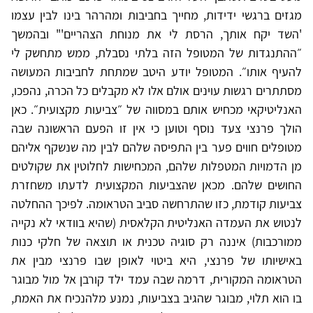
מגזים ברגשי ידידות, מחייך בחביבות ומהרהר בינו לבין עצמו
'השד יקח אותך, הרסת לי את מנוחת הצהריים'" ובהמשך
״ההתנגדות של המטופל הזה בלתי נסבלת, ממש מתחשק לי
להעיף אותו״. המטופל יודע היטב שמתחת לחביבות המעושה
מסתתרים רגשות עוינים אולם אלו לא מקבלים כל הכרה, נהפכו,
האנליטיקאי מכחיש אותם במסווה של ״צביעות מקצועית״. כאן
הולך פרנצי צעד נוסף וטוען כי אין זו הפעם הראשונה שבה
מטופלים חווים פער בין התפיסה שלהם לבין מה שנשקף אליהם
מן הדמויות המטפלות שלהם, המכחישות לחלוטין את שקולטים
החושים שלהם. מכאן שהצביעות המקצועית לדעתו משחזרת
צביעות קודמת, כזו שהתרחשה סביב הטראומה. לפיכך ההחלטה
לנטוש את העמדה האנליטית הקלאסית (שהיא בוודאי לא נקייה
ממורכבות) איננה רק סוגיה טכנית או תוצאה של חלקי כנות
באישיותו של פרנצי, היא ביטוי לאופן שבו פרנצי מבין את
הטראומה המקורית, דרמה שבה עמד ילד קורבן אל מול מבוגר
בו הוא תלוי, מבוגר שהגיב בצביעות, נמנע מלהנכיח את האמת,