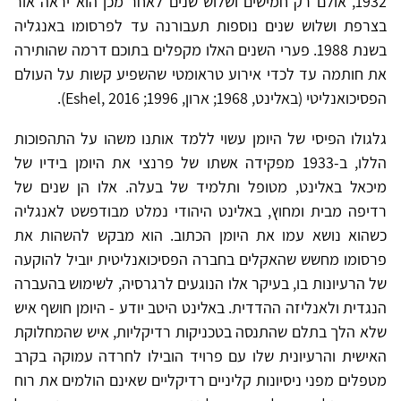
1932, אולם רק חמישים ושלוש שנים לאחר מכן הוא יראה אור
בצרפת ושלוש שנים נוספות תעבורנה עד לפרסומו באנגליה
בשנת 1988. פערי השנים האלו מקפלים בתוכם דרמה שהותירה
את חותמה עד לכדי אירוע טראומטי שהשפיע קשות על העולם
הפסיכואנליטי (באלינט, 1968; ארון, 1996; Eshel, 2016).
גלגולו הפיסי של היומן עשוי ללמד אותנו משהו על התהפוכות
הללו, ב-1933 מפקידה אשתו של פרנצי את היומן בידיו של
מיכאל באלינט, מטופל ותלמיד של בעלה. אלו הן שנים של
רדיפה מבית ומחוץ, באלינט היהודי נמלט מבודפשט לאנגליה
כשהוא נושא עמו את היומן הכתוב. הוא מבקש להשהות את
פרסומו מחשש שהאקלים בחברה הפסיכואנליטית יוביל להוקעה
של הרעיונות בו, בעיקר אלו הנוגעים לרגרסיה, לשימוש בהעברה
הנגדית ולאנליזה ההדדית. באלינט היטב יודע - היומן חושף איש
שלא הלך בתלם שהתנסה בטכניקות רדיקליות, איש שהמחלוקת
האישית והרעיונית שלו עם פרויד הובילו לחרדה עמוקה בקרב
מטפלים מפני ניסיונות קליניים רדיקליים שאינם הולמים את רוח