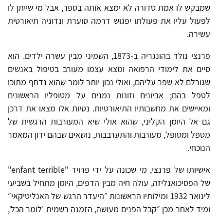
שמבקש לו אמת סדורה לא ימצא אותה בספר, אבל מי שייתן לו
לפעול עליו את פעולתו יפגוש דרמה סוערת ונדוניה תיאורטית
עשירה.
פרנצי נולד בהונגריה ב-1873, השמיני מבין עשרה ילדים. הוא
סיים את לימודי הרפואה ומצא עצמו מעורב בטיפול באנשים
שגורלם לא שפר עליהם, ואולי נכון יותר לומר שהוא נדחף מתוכו
לטפל בהם; אביונים וזונות נמנים על מטופליו הראשונים
ומאיישים את מחשבותיו התיאורטיות. נטיות אלו מצאו את דרכן
גם אל היומן הקליני, שהוא אולי שיא המעורבות הרגשית של
מטפל ומטופל, מעורבות והתערבבות, נושאים שבהם ידון המאמר
הנוכחי.
אישיותו של פרנצי, מי שכונה על ידי פרויד "enfant terrible"
של הפסיכואנליזה, עולה חיה מבין הדפים, היומן מתחיל בשביעי
לינואר 1932 ומילותיו הראשונות ״היעדר הרגש של האנליטיקאי״
ומיד לאחר מכן ״קבל הפנים מעושה, הזמנה רשמית 'לומר הכל',