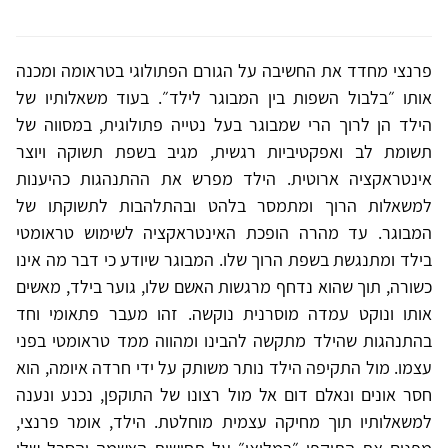
פרנצי מחדד את החשיבה על הגורם הפתולוגי בטראומה ומכנה
אותו ״בלבול השפות בין המבוגר לילד״. בעוד משאלותיו של
הילד הן לרוך הרי שמבוגר בעל נטייה פתולוגית, במסווה של
תשומת לב ואפקטיביות רגשית, מגיב בשפת תשוקה ויוצר
אינטראקציה ארוטית. הילד מפרש את ההתנהגות כהיענות
למשאלות הרוך ומתמסר בלהט ובהתלהבות לתשוקתו של
המבוגר. עד מהרה הופכת האינטראקציה לשימוש טראומטי
בילד ומתנגשת בשפת הרוך שלו. המבוגר שיודע כי דבר מה אינו
כשורה, תוך שהוא נדחף מרגשות האשם שלו, גוער בילד, מאשים
אותו ונוקט עמדה מוסרנית נוקשה. זהו מעבר פתאומי וחד
בהתנהגות שהילד מתקשה להבינו ומהווה ממד טראומטי בפני
עצמו. מול התקיפה הילד נותר משותק על ידי חרדה איומה, הוא
חסר אונים ונאלם דום אל מול רצונו של התוקפן, נכנע ונענה
למשאלותיו תוך מחיקה עצמית מוחלטת. הילד, אומר פרנצי,