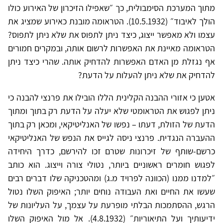
מתוך המערכת הסימבולית, כך ״שאפילו הזיכרון של האירוע כולו
הולך לאיבוד״ (10.5.1932). הטראומה מובנת כאירוע שמציג את
עצמו ולא מאפשר ייצוג, כיצד ניתן לתפוס את שלא ניתן לתפוס?
הטראומה מאיינת את האפשרות לרשום אותה, ובמקרים חמורים
אף נגזלת מן האדם האפשרות להדחיק אותה. שהרי כיצד ניתן
להדחיק את שלא ניתן להעלות על הדעת?
אטען כי אזורי ההבנה הקלינית הללו הובילו את פרנצי להבנה כי
ניתן לפגוש את הטראומטי שלא יעלה על הדעת רק בתוך ומתוך
הדעת של הזולת, דעתו – נפשו של האנליטיקאי, ומכאן רק בתוך
ההעברה הנגדית. פרנצי ניסה לגייס את הנפש של האנליטיקאי
כרשם-שותף של זיכרונות שטרם זכו להירשם, כדרך היחידה
לפגוש חומרים ראשוניים ביותר, נטולי צורה וייצוג. הוא כותב
״למדנו ממנו (הכוונה לפרויד מ.ג) ומהטכניקה שלו דברים רבים
שעשו את החיים ואת העבודה נוחים יותר; האיפוק השלו נטול
הרגש, ההסתמכות הבלתי מופרעת על עצמך, על העליונות של
ידיעותיך ועל התיאוריות״ (4.8.1932). אל מול האיפוק השלו