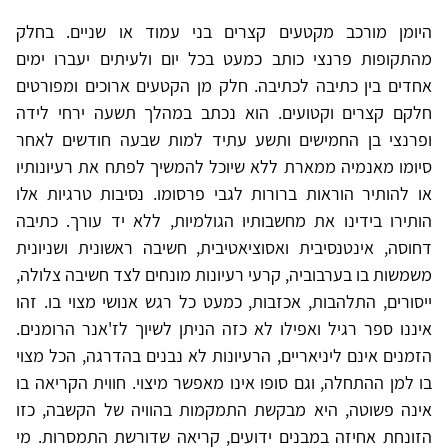
היומן מורכב מקטעים קצרים בני עמוד או שניים. בחלק
מהתקופות פרנצי כותב כמעט בכל יום ולעיתים יעברו ימים
אחדים בין כתיבה לכתיבה. חלק מן הקטעים ארוכים ומפורטים
חלקם קצרים וקטועים. הוא נכתב במהלך תשעה ירחי לידה
ופרנצי בן החמישים ותשע עתיד למות שבעה חודשים לאחר
סיומו מאנמיה ממארת ללא שיוכל להמשיך לפתח את רעיונותיו
או להותיר הוראות ברורות לגבי פרסומו. נסיבות טרגיות אלו
הותירו בידינו את מחשבותיו הגולמיות, ללא יד עורך. כתיבה
דחוסה, אינטנסיבית ואסוציאטיבית, חשיבה ראשונית ושניונית
משמשות בו בערבוביה, קרעי רעיונות מונחים לצד חשיבה צלולה,
ייסורים, התלהבות, אכזבות, כמעט כל רגש אנושי מצוי בו. זהו
איננו ספר רגיל ואפילו לא כזה הניתן לשיוך לז'אנר הרומנים.
הזמנים אינם ליניאריים, הרעיונות לא נבנים בהדרגה, הכל מצוי
בו למן ההתחלה, וגם סופו אינו מאפשר מיצוי. חווית הקריאה בו
אינה פשוטה, היא מבקשת התמקמות בהוויה של הקשבה, כזו
הזונחת אחיזה במבנים ידועים, קריאה שדורשת התמסרות. מי