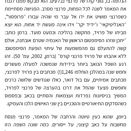
הגלומה בו, גווני קולו של פרנצי נבלעים. הוא מבקש ממנו לגנוז
את המאמר לשנה לכל הפחות, פרנצי מסרב. הפגישה מסתיימת
כשפרנצי מושיט את ידו אל עבר מי שהיה עבורו ״פרופסור",
״האנליטיקאי״ ו״ידיד יקר״ וידו אינה פוגשת יד אחות. הוא יוצא
מביתו של פרויד, מתקשה בהליכה וכמעט מועד. ברמן כותב:
״יתכן שזהו הסימפטום הראשון של האנמיה שטרם אובחנה, אולם
קשה להתעלם גם מהמשמעות של עיתוי הופעת הסימפטום:
ללא אהבתו של פרויד פרנצי קורס״ (ברמן, 2002, עמ' 50). זהו
רגע השפל הכואב ביותר בידידות שנמשכה למעלה מעשרים
וחמש שנה במהלכן הוחלפו 1,246(!) מכתבים בין פרויד לפרנצי,
מכתבים אמיתיים, עם בול דואר, כאלו שגודשים שלושה כרכים
וחופשים מצעד שהחל את דרכו בהערצה של פרנצי לפרויד,
המשיך בניסיונות נפרדות ועצמאות והסתיים בכאב ובפספוס
כשהסדקים התיאורטיים והטכניים בין שני האישים הלכו והעמיקו.
ביומן, שהוא כעין טיוטה והרחבה של המאמר, פרנצי מנסח
מחשבות על כאב קיצוני, על ייסורים. כמה שונה השפה הזו