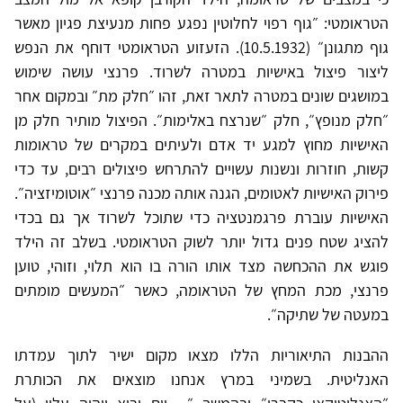
הטראומטי: ״גוף רפוי לחלוטין נפגע פחות מנעיצת פגיון מאשר
גוף מתגונן״ (10.5.1932). הזעזוע הטראומטי דוחף את הנפש
ליצור פיצול באישיות במטרה לשרוד. פרנצי עושה שימוש
במושגים שונים במטרה לתאר זאת, זהו ״חלק מת״ ובמקום אחר
״חלק מנופץ״, חלק ״שנרצח באלימות״. הפיצול מותיר חלק מן
האישיות מחוץ למגע יד אדם ולעיתים במקרים של טראומות
קשות, חוזרות ונשנות עשויים להתרחש פיצולים רבים, עד כדי
פירוק האישיות לאטומים, הגנה אותה מכנה פרנצי ״אוטומיזציה״.
האישיות עוברת פרגמנטציה כדי שתוכל לשרוד אך גם בכדי
להציג שטח פנים גדול יותר לשוק הטראומטי. בשלב זה הילד
פוגש את ההכחשה מצד אותו הורה בו הוא תלוי, וזוהי, טוען
פרנצי, מכת המחץ של הטראומה, כאשר ״המעשים מומתים
במעטה של שתיקה״.
ההבנות התיאוריות הללו מצאו מקום ישיר לתוך עמדתו
האנליטית. בשמיני במרץ אנחנו מוצאים את הכותרת