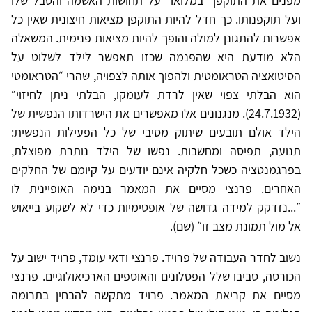
מפנים את התוקפן ״במלואו״ על תחושות האשמה והסבל שלו
ועל תוקפנותו. כך חדל להיות התוקפן מציאות חיצונית שאין כל
אפשרות להתגונן למולה והופך להיות מציאות פנימית. המשאלה
הלא מודעת היא שהפנמה שכזו תאפשר לילד לשלוט על
הסיטואציה הטראומטית ולהפוך אותה לצפויה, שהרי ״הטראומטי
הוא הבלתי צפוי שאין לרדת לעומקו, הבלתי ניתן לחיזוי״
(24.7.1932). מנגנונים אלו מאפשרים את הישרדותו הנפשית של
הילד אולם תובעים שיתוק מסיבי של כל הפעילות הנפשית:
תנועה, תפיסה ומחשבות. נפשו של הילד נותרת מפוצלת,
בפרגמנטציה כשכל חלקיה אינם יודעים על קיומם של החלקים
האחרים. פרנצי מסיים את המאמר בנימה האופיינית לו
״...נזדקק למידה גדושה של אופטימיות כדי לא לשקוע בייאוש
אל מול תמונת מצב זו״ (שם).
נשוב לחדר העבודה של פרויד. פרנצי ודאי עומד, פרויד ישוב על
הכורסה, סביבו שלל הפסלונים והאוספים הארכיאולוגיים. פרנצי
מסיים את קריאת המאמר. פרויד מתקשה להבחין בתרומה