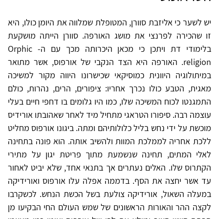
יש לשער כי אליזבת סוורן, המטופלת שמלווה את היומן כולו, היא
זו שהכירה לפרנצי את מושג האורפה. סוורן הייתה מושקעת
בלימודי דת ויתכן כי מכאן היכרותה מכך עם ה- Orphic
religion. האורפה היא הצד הנקבי של אורפוס, אשר מתואר
במיתולוגיה היוונית כמוסיקאי שכישרונו היווה מקור למשיכה
מאגית, הטבע כולו נכרך אחריו: ציפורים, הרים, נהרות, כולם
התמגנטו לכוח המשיכה שלו, כמו היו גלומים בו דחפי חיים בעלי
עוצמה רבה. סיפורו הטראגי מתחיל מיד לאחר שאהובתו אורידיס
מוכשת על ידי נחש בליל כלולותיהם ומתה. ביגונו אורפוס מחליט
ללכת אחריה לממלכת המוות ולהשיב אותה. הוא פונה בתחינה
לאלי המתים, תחינה שנשמעת מתוך פריטת יגון על מתירי
הקתרוס שלו. האלים נעתרים אך בתנאי אחד, שלא יביט לאחור
עד אשר יחצה את הסף. בדממה אפלה עלו אורפוס ואורידיקה
במעלה השאול, אורידיקה צולעת בשל הכשת הנחש. לכשקרבו
לקצה ההר והאורות הראשונים של שמש העולם החי הבקיעו מן