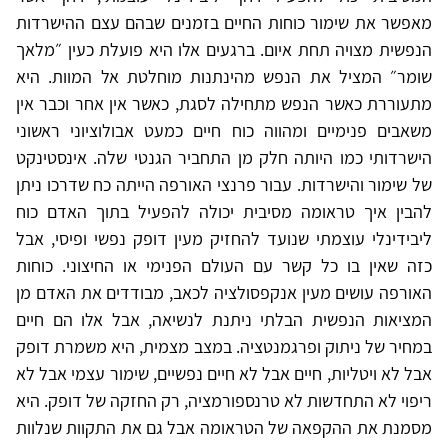
מאפשר את שימור כוחות החיים בזמנים שבהם עצם ההישרדות
הנפשית מצויה תחת איום. ברגעים אלו היא פועלת כעין ״מלאך
שומר״ המציל את הנפש מהינתנות מוחלטת אל המוות. היא
מתעוררת כאשר הנפש מתחילה לסגת, כאשר אין אחר וכבר אין
משאבים פנימיים ומהווה כוח חיים כמעט אבולוציוני ראשוני
הישרדותי כמו היותה חלק מן התחביר הגנטי שלה. אינסטינקט
של שימור והישרדות. עבור פרנצי האורפה הייתה כח שדרכו ניתן
להבין איך טראומה מסיבית יכולה להפעיל בתוך האדם כוח
ליבידינלי עוצמתי שנועד להחזיק מעין דופק נפשי ופיסי, אבל
כזה שאין בו כל קשר עם העולם הפנימי או החיצוני. כוחות
האורפה עושים מעין אנקפסולציה לכאב, מבודדים את האדם מן
המציאות הנפשית הבלתי ניתנת לנשיאה, אבל אלו הם חיים
במחיר של ניתוק ופרגמנטציה. במצב מצמית, היא משמרת דופק
אבל לא ויטליות, חיים אבל לא חיים נפשיים, שימור עצמי אבל לא
ריפוי לא התחדשות לא טרנספורמציה, רק החזקה של דופק. היא
מסמנת את ההקפאה של הטראומה אבל גם את התקוות שנלוות