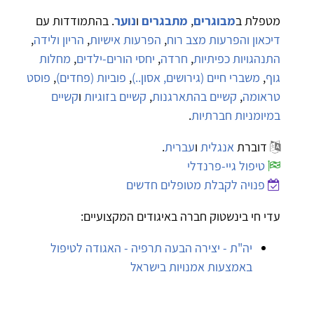
מטפלת ב
מבוגרים
,
מתבגרים
ו
נוער
. בהתמודדות עם
דיכאון והפרעות מצב רוח
,
הפרעות אישיות
,
הריון ולידה
,
התנהגויות כפיתיות
,
חרדה
,
יחסי הורים-ילדים
,
מחלות
גוף
,
משברי חיים (גירושים, אסון..)
,
פוביות (פחדים)
,
פוסט
טראומה
,
קשיים בהתארגנות
,
קשיים בזוגיות
ו
קשיים
במיומניות חברתיות
.
דוברת
אנגלית
ו
עברית
.
טיפול גיי-פרנדלי
פנויה לקבלת מטופלים חדשים
עדי חי בינשטוק חברה באיגודים המקצועיים:
יה"ת - יצירה הבעה תרפיה - האגודה לטיפול
באמצעות אמנויות בישראל