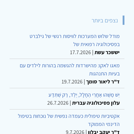
נצפים ביותר
מודל שלוש המערכות לוויסות רגשי של גילברט
בפסיכולוגיה רפואית של
יששכר עשת
|
17.7.2026
מאגו לאקו: מהישרדות להגשמה בהורות לילדים עם
בעיות התנהגות
ד"ר ליאור סומך
|
19.7.2026
יֵשׁ מַשֶּׁהוּ אַחֲרֵי הֶחָלָל, יֶלֶד, רַק שֶׁתֵּדַע
עלון פסיכולוגיה עברית
|
26.7.2026
אקטיביות טיפולית כעמדה נפשית של נוכחות בטיפול
הדינמי הממוקד
ד"ר יעקב יבלון
|
9.7.2026