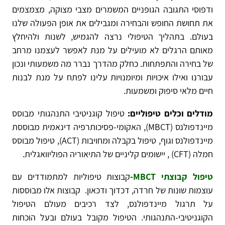
ודפוסי התגובה הגופניים המשמרים מצבי מצוקה, מצמצמים
את תחושת החופש והבחירה ומגבילים את אופן הפעולה שלנו
בעולם. בתהליך הטיפולי נרצה להגמיש, לשנות ולהיחלץ
מאותם הרגלים לא מועילים על מנת לאפשר לעצמנו מרחב
של בחירה והתפתחות. כחלק מהדרך נברר מה משמעותי ונכון
עבורנו ואילו איכויות ומיומנויות עלינו לפתח על מנת לבנות
חיים מלאי סיפוק ומשמעות.
מודלים וכלים טיפוליים:
טיפול קוגניטיבי התנהגותי מבוסס
מיינדפולנס
MBCT)
), האקומי-פסיכותרפיה דינאמית מבוססת
מיינדפולנס וגוף, טיפול בקבלה ומחויבות (
ACT
), טיפול מבוסס
חמלה (
CFT
) , יישומים קליניים של התיאוריה הפוליוואגלית.
MBCT טיפול קבוצתי
-
קבוצות טיפוליות למתמודדים עם
עוצמות שונות של חרדה, דכדוך ודכאון. קבוצות אלו מבוססות
על תרגול מיינדפולנס, לצד רכיבים מעולם הטיפול
הקוגניטיבי-התנהגותי. הטיפול מקובל בעולם ובעל הוכחות