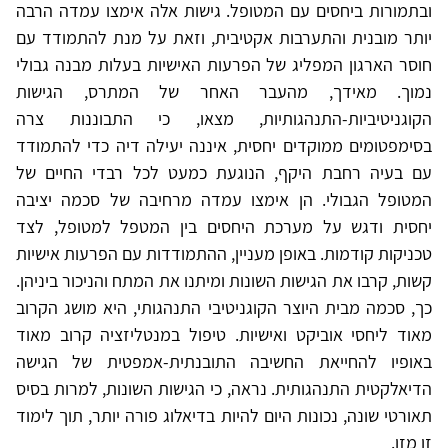
ובתמורות ביחסים עם המטופל. גישות אלה אימצו עמדה הרבה
יותר מובנית והתערבות אקטיבית, וזאת על מנת להתמודד עם
חוסר הארגון המפליג של הפרעות האישיות בעלות מבנה גבולי
נמוך. מאידך, מהעבר האחר של המתרס, הגישות
הקוגניטיביות-התנהגותיות, מצאו, כי התבוננות צרה
בסימפטומים ממוקדים יחסית, איננה יעילה דיה כדי להתמודד
עם בעיה רחבת היקף, הנוגעת כמעט לכל רבדי החיים של
המטופל הגבולי. הן אימצו עמדה מרחיבה של סכמה יציבה
יחסית ודגש על מערכת היחסים בין המטפל למטופל, לצד
טכניקות קודמות. באופן מעניין, ההתמודדות עם הפרעות אישיות
קשות, קרבו את הגישות השונות ומיתנו את המתח והניכור ביניהן.
כך, סכמה מבית היוצר הקוגניטיבי התנהגותי, היא מושג הקרוב
מאוד ליחסי אוביקט ואישיות. טיפול במנטליזציה קרוב מאוד
באופיו להחייאת החשיבה התובנתית-אמפטית של הגישה
הדיאלקטית התנהגותית. נראה, כי הגישות השונות, למרות בסיס
תאורטי שונה, נכונות היום להיות בדיאלוג פורה יותר, תוך לימוד
זו מזו.