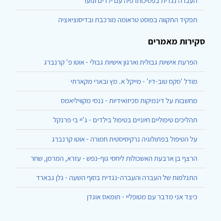
העברה נגדית בפסיכותרפיה עם ילדים ונוער
תפקיד התקווה בפוסט טראומה מורכבת ובדיסוציאציה
סקירות מאמרים
הפרעת אישיות גבולית וארגון אישיות גבולי - אוטו פ' קרנברג
מודל 'סקס טוב-דיו' - מייקל א. מץ ובארי מקארתי
מחשבות על דינמיקות סכיזואידיות - ננסי מקוויליאמס
תהליכים טיפוליים חיוניים בטיפול בילדים - ג'יי בי פרנקל
על הטיפול בפתולוגיה נרקיסיסטית חמורה - אוטו קרנברג
הרצף בן ארבעת האשכולות ליחסי גוף-נפש - עזרא, המרמן, שחר
התגלמות של העברה והעברה-נגדית בסוף השעה - גלן גבארד
כיצד אני מדבר עם מטופליי - תומאס אוגדן