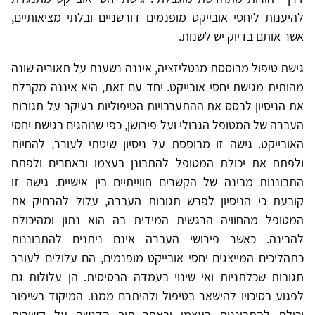
להיענות ליחסי אובייקט מופנמים דורשניים ובלתי מציאותיים,
אשר אותם בדיוק יש לשנות.
גישת טיפול מבוססת מנטליזציה, איננה נשענת על תאוריה שונה
מהותית מגישת יחסי אובייקט. יחד עם זאת, היא איננה מקבלת
את הניסיון לבסס את ההתערבויות הטיפוליות בעיקר על תגובות
העברה של המטופל הגבולי ועל פירושן, כפי שנוהגים בגישת יחסי
האובייקט. גישה זו מבוססת על ניסיון שיטתי לעורר, להחיות
ולפתח את יכולת המטופל להתבונן בעצמו ובאחרים ולפתח
התבוננות מבינה של הקשרים חווייתיים בין אישיים. גישה זו
קובעת כי הניסיון לפרש תגובות העברה, עלול להרחיק את
המטופל מהחוויה הרגשית המידית בה הוא נתון ומהיכולת
להבינה. כאשר פירושי העברה אינם ניתנים להתבוננות
כתהליכים המייצגים יחסי אובייקט מופנמים, הם עלולים לעורר
תגובות שכלתניות ואי שינוי בעמדה הבסיסית. הן עלולות גם
לפגוע בסיכויו להישאר בטיפול ולהיתרם ממנו. המיקוד בשיפור
יכולת להתבוננות בעצמי ובאחר תוך הדגשה על קשיבות