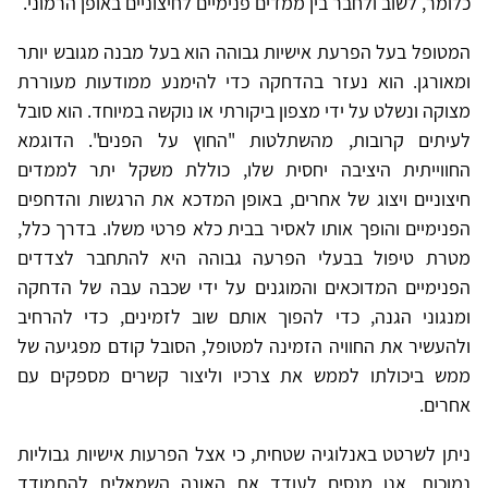
כלומר, לשוב ולחבר בין ממדים פנימיים לחיצוניים באופן הרמוני.
המטופל בעל הפרעת אישיות גבוהה הוא בעל מבנה מגובש יותר
ומאורגן. הוא נעזר בהדחקה כדי להימנע ממודעות מעוררת
מצוקה ונשלט על ידי מצפון ביקורתי או נוקשה במיוחד. הוא סובל
לעיתים קרובות, מהשתלטות "החוץ על הפנים". הדוגמא
החווייתית היציבה יחסית שלו, כוללת משקל יתר לממדים
חיצוניים ויצוג של אחרים, באופן המדכא את הרגשות והדחפים
הפנימיים והופך אותו לאסיר בבית כלא פרטי משלו. בדרך כלל,
מטרת טיפול בבעלי הפרעה גבוהה היא להתחבר לצדדים
הפנימיים המדוכאים והמוגנים על ידי שכבה עבה של הדחקה
ומנגוני הגנה, כדי להפוך אותם שוב לזמינים, כדי להרחיב
ולהעשיר את החוויה הזמינה למטופל, הסובל קודם מפגיעה של
ממש ביכולתו לממש את צרכיו וליצור קשרים מספקים עם
אחרים.
ניתן לשרטט באנלוגיה שטחית, כי אצל הפרעות אישיות גבוליות
נמוכות, אנו מנסים לעודד את האונה השמאלית להתמודד