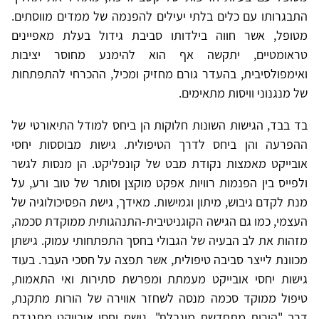
התבגרותו עם כלים בלתי יעילים להפנמה של ממדים מווסתים.
מטופל, אשר חווה בילדותו סביבת גידול בעלת מאפיינים
טראומטיים, יתקשה אף הוא להימנע מחוסר יציבות
ואימפולסיבית, בהעדר גורם מחזיק ומכיל, ההכרחי להתפתחות
של מנגנוני וויסות מתאימים.
בד בבד, הגישות השונות חלוקות הן ביחס למודל התיאורטי של
ההפרעה והן ביחס לדרך הטיפולית. גישות מבוססות יחסי
אובייקט מאמצות נקודת מבט של קונפליקט. הן מנסות לגשר
ולפייס בין הפנמות רוויות אפקט מוקצן וסותר של טוב ורע, על
מנת לקדם גיבוש, מיתון וגמישות. מאידך, גישת הפסיכולוגיה של
העצמי, כמו גם הגישה הקוגניטיבית-התנהגותית ממוקדת סכמה,
מזהות את לב הבעיה של הגבולי בחסך התפתחותי עמוק. גישתן
מכוונת לייצר סביבה טיפולית, אשר תפצה על חסכי העבר. בעוד
גישות יחסי אובייקט מעמתת ומפרשת סתירות ואי התאמות,
טיפול ממוקד סכמה מנסה לשחזר אווירה של הורות מתקנת,
דרך "הורות מתחדשת מוגבלת". גישת יחסי אובייקט מתנגדת