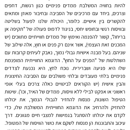
להיות בחוויה המשלבת ממדים פנימיים כגון רגשות, דחפים
וצרכים, ביחד עם מרכיבים של הסביבה ובחיבור מאוזן ומתאים
להקשרים בין אישיים. כלומר, היכולת שלנו לפעול בשליטה
ובוויסות רגשי ובחופש יחסי, בניגוד לדפוס פעולה של "תקיפה אן
בריחה", קשור להפנמה ואימוץ של ממדים חווייתיים מתווכים (יש
המכנים זאת העצמי), אשר אינם רק פנים או חוץ, אלה שילוב של
שניהם. בעל מבנה אישיות גבולי נמוך, נאבק לעיתים קרובות עם
השתלטות של "הפנים על החוץ". הדוגמא החווייתית המופנמת
שלו היא פגיעה ושברירית. נוכח לחץ, היא נכנעת לצדדים
פנימיים בלתי מעובדים ובלתי משולבים עם הסביבה החיצונית
והבין אישית (יש הקוראים לביטויים כאלה צרכים בעלי אופי
ראשוני או אפקט לבילי ללא וויסות, ממדים של האיד, וכו'). שיטות
הטיפול השונות, מנסות להחזיר לגבולי הנמוך, את יכולתו
להחזיק ולהרחיב את הדוגמא החווייתית המשולבת שלו, כדי
לקדם את יכולתו להסתגל בגמישות למצבי חיים מגוונים. דרך
עיכוב והתבוננות הן מנסות לשקם את כושר הוויסות של המטופל.