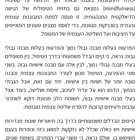
(mindfulness) נמצאת גם בחזית הטיפולית של הגישה
הדיאלקטית התנהגותית. זו מנסה לפתח התבוננות עצמית
ונעזרת בטכניקות מגוונות, כדי לווסת מצבים טעונים המאיימים
על היציבות ועל השליטה העצמית של המטופל.
הפרעות בעלות מבנה גבולי נמוך והפרעות בעלות מבנה גבולי
גבוה: נראה, כי קיים הבדל משמעותי בדרך הטיפול, בין מטופלים
בעלי מבנה גבולי נמוך, לבין אלה עם מבנה אישיות גבוה. בשני
סוגי ההפרעה, הטיפול מכוון לעורר התבוננות עצמית והבנה
טובה יותר של חוויות בין אישיות. יחד עם זאת, אצל הגבולי
הנמוך, הדגש הוא על עדוד לעיכוב, וויסות ושליטה, בעוד אצל
בעלי מבנה אישיות גבוה, תשומת הלב מכוונת דוקא לשחרור
עכבות ולעיתים קרובות להסרת שליטה עצמית מוגזמת.
קיימים הבדלים משמעותיים בדרך בה תיאוריות שונות מגדירות
אישיות ויש כאלה שכלל לא נזקקות למושג כזה וכופרות בעצם
השימוש בו. אולם נראה, כי משני עברי המתרס, בשמות שונים,