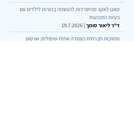
מאגו לאקו: מהישרדות להגשמה בהורות לילדים עם
בעיות התנהגות
ד"ר ליאור סומך
|
19.7.2026
מחויבות חברתית כעמדה אתית-טיפולית: שרטוט
מחדש של גבולות המקצוע
ד"ר יהונתן דבש ומאיה פרבר
|
26.6.2026
שילוב דיאלקטי כמענה לדילמת "השם המת" בטיפול
בטרנסג'נדרים
מור שני שרמן
|
28.6.2026