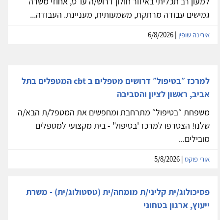
למעון רב תכליתי באיזור חולון דרוש/ה עו״ס, אחוזי משרה
גמישים עבודה מרתקת, משמעותית, מעניינת. העבודה...
אירינה שופין
| 6/8/2026
למרכז ״בטיפול״ דרושים מטפלים ב cbt המטפלים בתל
אביב, ראשון לציון והסביבה
משפחת ״בטיפול״ מתרחבת ומחפשים את המטפל/ת הבא/ה
שלנו! הצטרפו למרכז 'בטיפול' - בית מקצועי למטפלים
מובילים...
אורי פוקס
| 5/8/2026
פסיכולוג/ית קליני/ת מומחה/ית (טסטולוג/ית) - משרת
ייעוץ, ארגון בטחוני