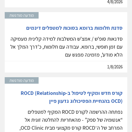
4/8/2026
מודעה מודגשת
סדנת חלומות ברומא בסוכות למטפלים דינמים
סדנאות סופ'ש / אמצ'ש המשלבות למידה קלינית מעמיקה
עם זמן חופשי, ברומא. עבודה עם חלומות, כ'דרך המלך אל
הלא מודע', מזמינה מפגש עם
1/8/2026
מודעה מודגשת
קורס חדש ומקיף לטיפול ב-ROCD (Relationship
OCD) בהנחיית הפסיכולוג גדעון פיין
נפתחה ההרשמה לקורס ROCD המקיף למטפלים
“אנטומיה של ספק” - מהאחריות להחלטה זוגית אל
המרחב של ה־ROCD קורס מקצועי מבית OCD Clinic,