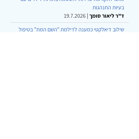
בעיות התנהגות
ד"ר ליאור סומך
|
19.7.2026
שילוב דיאלקטי כמענה לדילמת "השם המת" בטיפול
בטרנסג'נדרים
מור שני שרמן
|
28.6.2026
מחויבות חברתית כעמדה אתית-טיפולית: שרטוט
מחדש של גבולות המקצוע
ד"ר יהונתן דבש ומאיה פרבר
|
26.6.2026