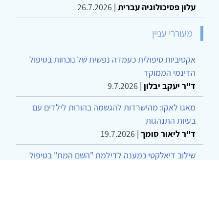
עלון פסיכולוגיה עברית
|
26.7.2026
מעוררי עניין
אקטיביות טיפולית כעמדה נפשית של נוכחות בטיפול
הדינמי הממוקד
ד"ר יעקב יבלון
|
9.7.2026
מאגו לאקו: מהישרדות להגשמה בהורות לילדים עם
בעיות התנהגות
ד"ר ליאור סומך
|
19.7.2026
שילוב דיאלקטי כמענה לדילמת "השם המת" בטיפול
בטרנסג'נדרים
מור שני שרמן
|
28.6.2026
מחויבות חברתית כעמדה אתית-טיפולית: שרטוט
מחדש של גבולות המקצוע