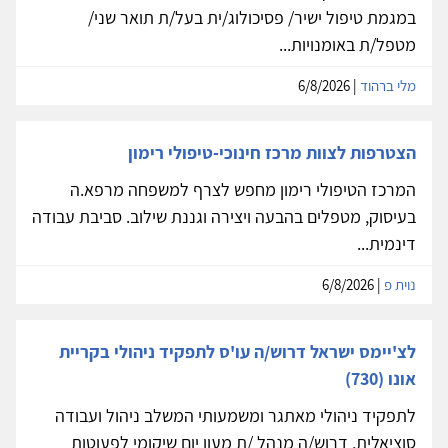
במגמת טיפול ישיר/ פסיכולוג/ית בעל/ת תואר שני/
מטפל/ת באומנויות...
מלי ברהוד
| 6/8/2026
הצטרפות לצוות מרכז חינוכי-טיפולי רימון
המרכז הטיפולי רימון מחפש לצרף למשפחה מרפא.ה
בעיסוק, מטפלים בהבעה ויצירה וגננת שילוב. סביבת עבודה
דינמית...
נוית פ
| 6/8/2026
לצ'יימס ישראל דרוש/ה עו'ס לתפקיד ניהולי בקריית
אונו (730)
לתפקיד ניהולי מאתגר ומשמעותי המשלב ניהול ועבודה
סוציאלית, דרוש/ה מנהל /ת מעון יום שיקומי לפעוטות