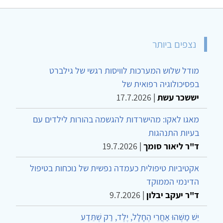
נצפים ביותר
מודל שלוש המערכות לוויסות רגשי של גילברט
בפסיכולוגיה רפואית של
יששכר עשת
|
17.7.2026
מאגו לאקו: מהישרדות להגשמה בהורות לילדים עם
בעיות התנהגות
ד"ר ליאור סומך
|
19.7.2026
אקטיביות טיפולית כעמדה נפשית של נוכחות בטיפול
הדינמי הממוקד
ד"ר יעקב יבלון
|
9.7.2026
יֵשׁ מַשֶּׁהוּ אַחֲרֵי הֶחָלָל, יֶלֶד, רַק שֶׁתֵּדַע