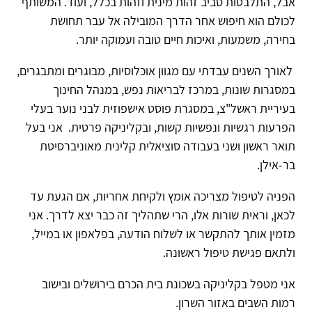
אבל, התלבטות סביב זהות מינית וזהות בכלל, ועוד. המשותף
לכולם הוא חיפוש אחר הדרך המובילה אל עבר תחושת
בחירה, משמעות, ואיכות חיים טובה ועמוקה יותר.
לאורך השנים עבדתי עם מגוון אוכלוסיות, מבוגרים ומתבגרים,
במסגרות שונות, במרכז לבריאות נפש, במנהל החינוך
בעיריית ראשל"צ, במסגרת פוסט אישפוזית לבני נוער בעלי
הפרעות רגשיות ונפשיות קשות, ובקליניקה פרטית. אני בעל
תואר ראשון ושני בעבודה סוציאלית קלינית מאוניברסיטת
בר-אילן.
הפניה לטיפול מצריכה אומץ ולקיחת אחריות, אם הגעת עד
לכאן, וראית שורות אלו, הרי שתהליך זה כבר יצא לדרך. אני
מזמין אותך להתקשר או לשלוח הודעה, בפלאפון או במייל,
ולתאם פגישת טיפול ראשונה.
אני מטפל בקליניקה בשכונת בית הכרם בירושלים ובישוב
רמות השבים באזור השרון.