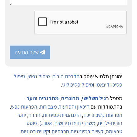
שלח הודעה
יהונתן חלמיש עוסק ב
הדרכת הורים
,
טיפול נפשי
,
טיפול
פסיכו-דינאמי
ו
טיפול פסיכולוגי
.
מטפל ב
גיל השלישי
,
מבוגרים
,
מתבגרים
ו
נוער
.
בהתמודדות עם
דיכאון והפרעות מצב רוח
,
הפרעות נפש
,
הפרעות קשב וריכוז
,
התנהגויות כפיתיות
,
חרדה
,
יחסי
הורים-ילדים
,
משברי חיים (גירושים, אסון..)
,
פוסט
טראומה
,
קשיים במיומניות חברתיות
ו
קשיים במיניות
.