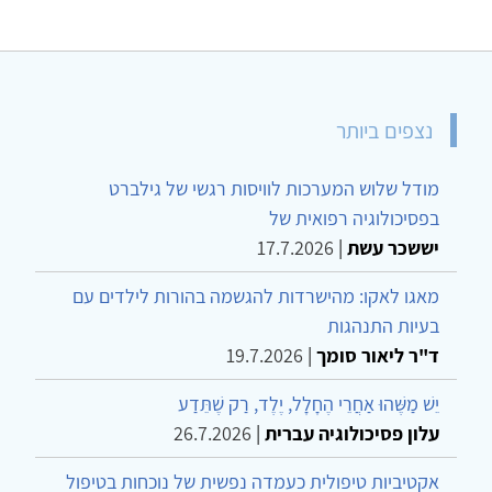
נצפים ביותר
מודל שלוש המערכות לוויסות רגשי של גילברט
בפסיכולוגיה רפואית של
יששכר עשת
|
17.7.2026
מאגו לאקו: מהישרדות להגשמה בהורות לילדים עם
בעיות התנהגות
ד"ר ליאור סומך
|
19.7.2026
יֵשׁ מַשֶּׁהוּ אַחֲרֵי הֶחָלָל, יֶלֶד, רַק שֶׁתֵּדַע
עלון פסיכולוגיה עברית
|
26.7.2026
אקטיביות טיפולית כעמדה נפשית של נוכחות בטיפול