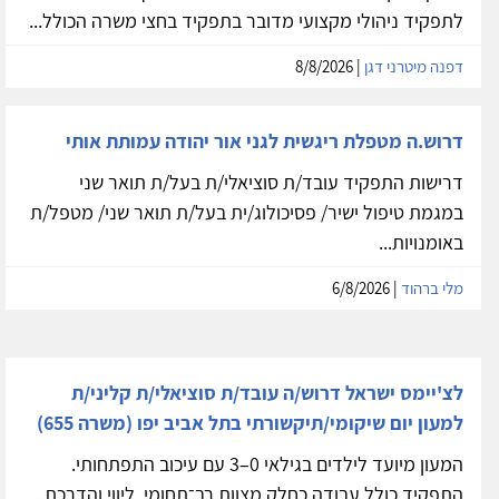
לתפקיד ניהולי מקצועי מדובר בתפקיד בחצי משרה הכולל...
דפנה מיטרני דגן
| 8/8/2026
דרוש.ה מטפלת ריגשית לגני אור יהודה עמותת אותי
דרישות התפקיד עובד/ת סוציאלי/ת בעל/ת תואר שני
במגמת טיפול ישיר/ פסיכולוג/ית בעל/ת תואר שני/ מטפל/ת
באומנויות...
מלי ברהוד
| 6/8/2026
לצ'יימס ישראל דרוש/ה עובד/ת סוציאלי/ת קליני/ת
למעון יום שיקומי/תיקשורתי בתל אביב יפו (משרה 655)
המעון מיועד לילדים בגילאי 0–3 עם עיכוב התפתחותי.
התפקיד כולל עבודה כחלק מצוות רב־תחומי, ליווי והדרכת...