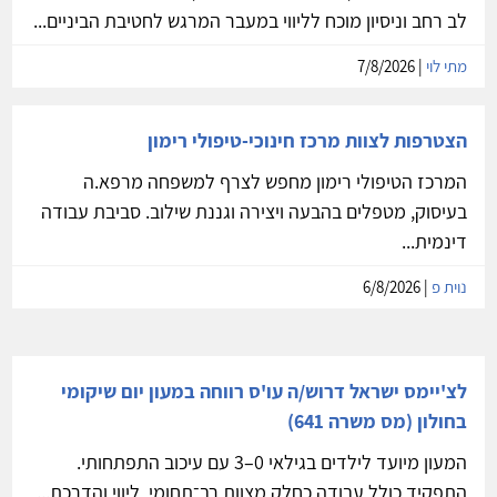
לב רחב וניסיון מוכח לליווי במעבר המרגש לחטיבת הביניים...
מתי לוי
| 7/8/2026
הצטרפות לצוות מרכז חינוכי-טיפולי רימון
המרכז הטיפולי רימון מחפש לצרף למשפחה מרפא.ה
בעיסוק, מטפלים בהבעה ויצירה וגננת שילוב. סביבת עבודה
דינמית...
נוית פ
| 6/8/2026
לצ'יימס ישראל דרוש/ה עו'ס רווחה במעון יום שיקומי
בחולון (מס משרה 641)
המעון מיועד לילדים בגילאי 0–3 עם עיכוב התפתחותי.
התפקיד כולל עבודה כחלק מצוות רב־תחומי, ליווי והדרכת...