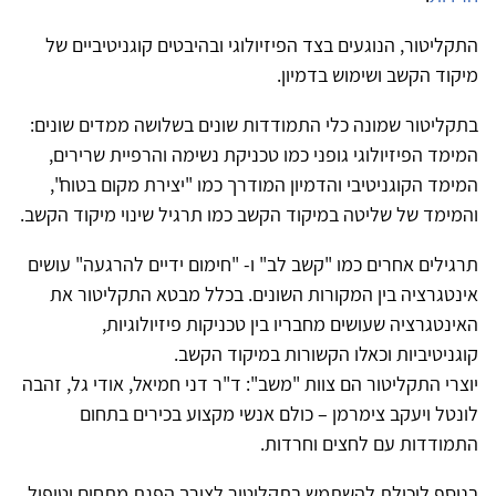
התקליטור, הנוגעים בצד הפיזיולוגי ובהיבטים קוגניטיביים של
מיקוד הקשב ושימוש בדמיון.
בתקליטור שמונה כלי התמודדות שונים בשלושה ממדים שונים:
המימד הפיזיולוגי גופני כמו טכניקת נשימה והרפיית שרירים,
המימד הקוגניטיבי והדמיון המודרך כמו "יצירת מקום בטוח",
והמימד של שליטה במיקוד הקשב כמו תרגיל שינוי מיקוד הקשב.
תרגילים אחרים כמו "קשב לב" ו- "חימום ידיים להרגעה" עושים
אינטגרציה בין המקורות השונים. בכלל מבטא התקליטור את
האינטגרציה שעושים מחבריו בין טכניקות פיזיולוגיות,
קוגניטיביות וכאלו הקשורות במיקוד הקשב.
יוצרי התקליטור הם צוות "משב": ד"ר דני חמיאל, אודי גל, זהבה
לונטל ויעקב צימרמן – כולם אנשי מקצוע בכירים בתחום
התמודדות עם לחצים וחרדות.
בנוסף ליכולת להשתמש בתקליטור לצורך הפגת מתחים וטיפול