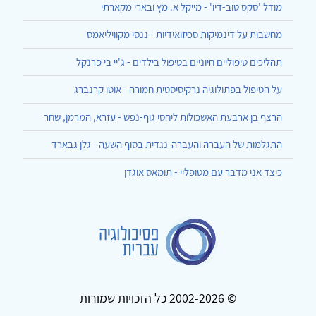
מודל 'סקס טוב-דיו' - מייקל א. מץ ובארי מקארתי
מחשבות על דינמיקות סכיזואידיות - ננסי מקוויליאמס
תהליכים טיפוליים חיוניים בטיפול בילדים - ג'יי בי פרנקל
על הטיפול בפתולוגיה נרקיסיסטית חמורה - אוטו קרנברג
הרצף בן ארבעת האשכולות ליחסי גוף-נפש - עזרא, המרמן, שחר
התגלמות של העברה והעברה-נגדית בסוף השעה - גלן גבארד
כיצד אני מדבר עם מטופליי - תומאס אוגדן
© 2002-2026 כל הזכויות שמורות