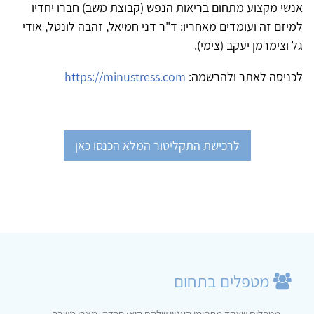
אנשי מקצוע מתחום בריאות הנפש (קבוצת משב) חברו יחדיו
למיזם זה ועומדים מאחריו: ד"ר דני חמיאל, זהבה לונטל, אודי
גל וצימרמן יעקב (צימי).
לכניסה לאתר ולהרשמה:
https://minustress.com
לרכישת התקליטור המלא הכנסו כאן
מטפלים בתחום
מטפלים שאחד מתחומי העניין שלהם הוא: חרדה, מצבי משבר