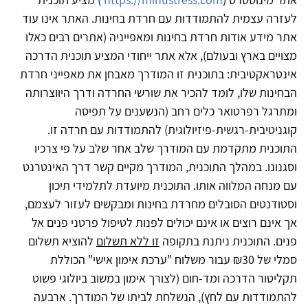
לעזרה עצמית להתמודדות עם חרדת בחינות. האתר אינו עוד
אתר מידע אודות חרדת בחינות ומאפייניה (אתרים רבים כאלו
מצויים בארץ ובעולם), אלא אתר ייחודי המציע תוכנית הדרכה
אינטראקטיבית: בתוכנית זו המודרך מאבחן את מאפייני חרדת
הבחינות שלו, לומד להכיר את שורשי החרדה ודרך היווצרותה
ומתרגל רפרטואר כלים רחב (הנשענים על תפיסה
קוגניטיבית-רגשית-פיזיולוגית) להתמודדות עם חרדה זו.
התוכנית מתקדמת עם המודרך שלב אחר שלב על פי צרכיו
וסגנונו. במהלך התוכנית, המודרך מקיים קשר דרך האינטרנט
עם מנחה המלווה אותו. התוכנית מיועדת לתלמידי תיכון
וסטודנטים הסובלים מחרדת בחינות ומבקשים לעזור לעצמם,
אך אינם רוצים או אינם יכולים לפנות לטיפול פרטני פנים אל
פנים. התוכנית ניתנת בתקופה
זו ללא תשלום
להוציא תשלום
סמלי של ₪30 עבור משלוח "ערכת אימון אישי" הכוללת
תקליטור הדרכה ומד-חום (לצורך אימון במשוב ביולוגי פשוט
להתמודדות עם לחץ), הנשלחת לביתו של המודרך. ארבעה