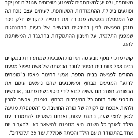
משותפת, ולסייע למשתתפים להימנע מוויכוחים שגוזלים זמן יקר
ופוגעים ביכולת ההתמודדות המשותפת. לעיתים עצם נוכחותה
של המטפלת בפגישה מגבירה את הנטייה להקדיש חלק ניכר
מזמן הפגישה לדיון בהיבטים הרגשיים של בעיות ההתנהגות
שמפגין התלמיד, על חשבון ההתמקדות בהתנגדות המשותפת
להם.
קושי מרכזי נוסף נובע מהחשדנות הטבעית שמתעוררת במקרים
רבים אצל צוות בית הספר לנוכח הכנסתה של אשת טיפול מטעם
ההורים לפגישה בבית הספר. אנשי החינוך מאסו ב"מומחים
לרגע" המגיעים מבחוץ ומשוכנעים שהם נושאים עימם את
הבשורה. חשדנותם עשויה לבוא לידי ביטוי בשיח מתגונן, או בשיח
תוקפני אשר דוחה כל התערבות מבחוץ. ואמנם, אפשר להבין
ולהיות אמפתיים לקולה של מורה החושבת כי "המטפלת מגיעה
לכאן לחצי שעה, נותנת עצות, ואנחנו נשארים להתמודד עם
הילד לאורך כל השנה. היא מוזמנת להישאר כאן ולהעביר יום
אחד בהתמודדות עם הילד והכיתה שכוללת עוד 35 תלמידים".