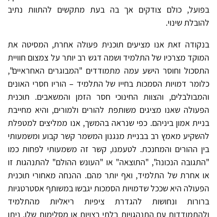
בפועל, כולם צודקים אך בה בעת מתקשים להתוות נתיב
להובלת שינוי.
בנקודה זאת אנו מציעים תוכנית פעולה אחרת, המסיטה את
המוקד מצרכיו של התלמיד ושמה דגש רב יותר על צמצום חוויית
התסכול וחוסר הישע עמה מתמודדים "המבוגרים האחראיים",
כלומר דמויות הסמכות בחייו של התלמיד – הוריו חסרי האונים
והמבולבלים, והצוות החינוכי חסר הזמן והמשאבים. תוכנית
הפעולה שאנו מציגים משותפת להורים ולמורים, והיא מחייבת
בניית אמון ביניהם. כפי שנראה בהמשך, אנו ממליצים למטפלת
להשקיע מאמץ רב בבניית מנגנון המשמר קשר קבוע ומשמעותי
בין ההורים והמחנכת. לטעמנו, קשר זה משמעותי לפחות כמו
"התגובה הנכונה", "התוצאה" או "העונש ההולם" להתנהגות זו
או אחרת של התלמיד, ואף יותר מהם. ההנחה מאחורי תוכנית
הפעולה היא שככל שדמויות הסמכות יגבשו במשותף אסטרטגיות
ברורות ונחושות להגדרת ציפיות ריאליות מהתלמיד
ולהתמודדות עם התנהגויות בלתי רצויות או מסלימות שלו, ניתן