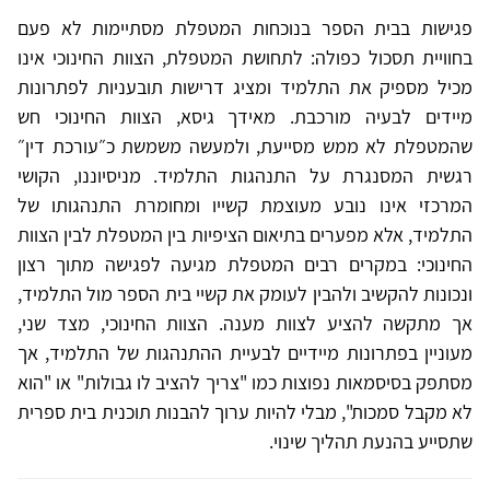
פגישות בבית הספר בנוכחות המטפלת מסתיימות לא פעם
בחוויית תסכול כפולה: לתחושת המטפלת, הצוות החינוכי אינו
מכיל מספיק את התלמיד ומציג דרישות תובעניות לפתרונות
מיידים לבעיה מורכבת. מאידך גיסא, הצוות החינוכי חש
שהמטפלת לא ממש מסייעת, ולמעשה משמשת כ״עורכת דין״
רגשית המסנגרת על התנהגות התלמיד. מניסיוננו, הקושי
המרכזי אינו נובע מעוצמת קשייו ומחומרת התנהגותו של
התלמיד, אלא מפערים בתיאום הציפיות בין המטפלת לבין הצוות
החינוכי: במקרים רבים המטפלת מגיעה לפגישה מתוך רצון
ונכונות להקשיב ולהבין לעומק את קשיי בית הספר מול התלמיד,
אך מתקשה להציע לצוות מענה. הצוות החינוכי, מצד שני,
מעוניין בפתרונות מיידיים לבעיית ההתנהגות של התלמיד, אך
מסתפק בסיסמאות נפוצות כמו "צריך להציב לו גבולות" או "הוא
לא מקבל סמכות", מבלי להיות ערוך להבנות תוכנית בית ספרית
שתסייע בהנעת תהליך שינוי.