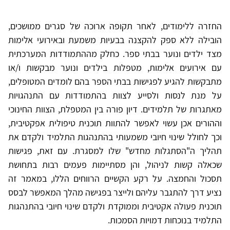
החזרה ללימודים, לאחר תקופה ארוכה של סגרים ממושכים,
הובילה ללא ספק להקצנה בבעיות משמעת ובאירועי אלימות
מצד ילדים ונוער בבתי ספר. כחלק מההתמודדות המערכתית
עם אירועים אלימות, מטפלות בילדים ונוער מבקשות ו/או
מתבקשות להגיע לפגישות בבתי הספר בהם לומדים המטופלים,
על מנת לנסות ולסייע לצוות בהתמודדות עם התנהגויות
מאתגרות של תלמידים. דיון פורה בין המטפלת, הצוות החינוכי
וההורים אכן עשוי לאפשר להתוות תוכנית טיפולית אפקטיבית,
וכך לחולל שינוי חיובי משמעותי בהתנהגות התלמיד ולקדם את
תהליך ה"הסתגלות מחדש" שלו למסגרת. עם זאת, פגישות
שכאלה קשות לניהול, והן מסתיימות פעמים רבות בתחושת
תסכול והחמצה. על רקע הקשיים הרווחים הללו, במאמר זה
נציע דרך להתגבר עליהם ולייצר בפגישה מהלך המאפשר לבסס
תוכנית פעולה אקטיבית וממוקדת ולקדם שינוי חיובי בהתנהגות
התלמיד בנוכחות דמויות הסמכות.