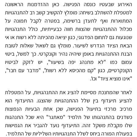
האירוע שבעטיו כונסה הפגישה. כאן ההזדמנות הראשונה
למטפלת להשתלב בשיחה: מומלץ להקשיב קשב רב להתנהגויות
המתוארות ואף לתעדן ברשימה, במטרה לקבל תמונה על
מכלול ההתנהגויות שהצוות חווה כבעייתיות, כולל התנהגויות
שנוגעות גם לתחום הפדגוגי, כגון יציאה מהכיתה ללא רשות או אי
הבאת הציוד הנדרש לשיעור. מומלץ גם לשאול שאלות לטובת
הבנת ההתנהגויות באופן שיהיה נהיר וקונקרטי. כך למשל, ביטוי
עמום כמו "לא מתנהג יפה בשיעור", יש לזקק לביטויו
הקונקרטיים, כגון "קם מהכיסא ללא רשות", "מדבר עם חבר",
"אינו מוציא ציוד" וכו'.
לאחר שהמחנכת מסיימת להציג את ההתנהגויות, על המטפלת
להציע תיעדוף בין שלל ההתנהגויות שהוצגו. התיעדוף הוא
מרכיב מרכזי בתיעול הפגישה, שכן אחת הבעיות הנפוצות
כשדנים בהתנהגותו של תלמיד "מאתגר" היא שכל התנהגות
שלו מקבלת משקל זהה. התיעדוף נועד להגביר את הגמישות
בפעולת המורה ביחס לשלל התנהגויותיו השליליות של התלמיד.