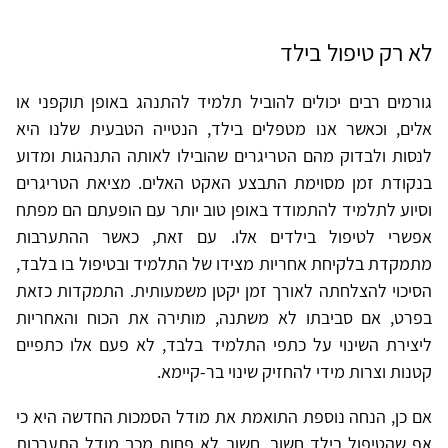
לא רק טיפול בילד
גורמים רבים יכולים להוביל תלמיד להתנהג באופן תוקפני או
אלים, וכאשר אנו מטפלים בילד, הנטייה הטבעית שלנו היא
לנסות ולבדוק מהם הטריגרים שהובילו לאותה התנהגות ומדוע
בנקודת זמן מסוימת התבצע האקט האלים. מציאת הטריגרים
וסיוע לתלמיד להתמודד באופן טוב יותר עם הופעתם הם מפתח
אפשרי לטיפול בילדים אלו. עם זאת, כאשר ההתערבות
מתמקדת בלקיחת אחריות מצידו של התלמיד ובטיפול בו בלבד,
הסיכוי להצלחתה לאורך זמן יקטן משמעותית. התמקדות כזאת
בפרט, אם סביבתו לא משתנה, מותירה את הכוח והאחריות
ליצירת השינוי על כתפי התלמיד בלבד, לא פעם אלו כתפיים
קטנות וצרות מידי להחזיק שינוי בר-קיימא.
אם כן, הנחה נוספת התואמת את מודל הסמכות החדשה היא כי
אף שהטיפול בילד חשוב, חשוב לא פחות מכך מודל התערבות