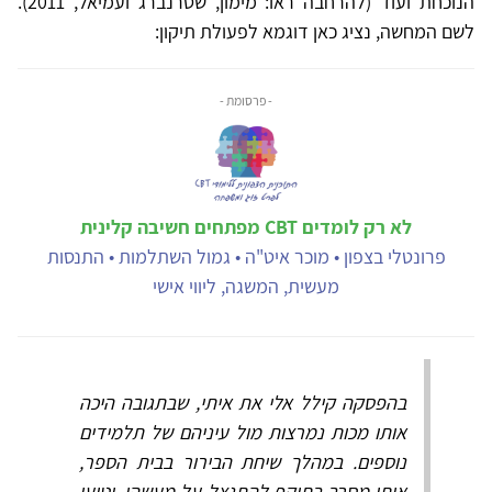
הנוכחת ועוד (להרחבה ראו: מימון, שטרנברג ועמיאל, 2011).
לשם המחשה, נציג כאן דוגמא לפעולת תיקון:
- פרסומת -
לא רק לומדים CBT מפתחים חשיבה קלינית
פרונטלי בצפון • מוכר איט"ה • גמול השתלמות • התנסות
מעשית, המשגה, ליווי אישי
בהפסקה קילל אלי את איתי, שבתגובה היכה
אותו מכות נמרצות מול עיניהם של תלמידים
נוספים. במהלך שיחת הבירור בבית הספר,
איתי מסרב בתוקף להתנצל על מעשהו, וטוען