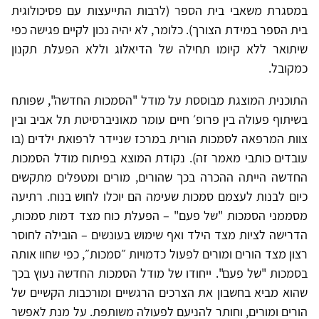
במסגרת משאבי בית הספר (לרבות התייעצות עם פסיכולוגית
בית הספר במידת הצורך). כלומר, לא יהיה נכון לקיים פגישה כפי
שיתואר ללא קיומו תחילה של הדיאלוג וללא הפעלת תקנון
כמקובל.
התוכנית המוצגת מבוססת על מודל "הסמכות החדשה", שפותח
בשיתוף פעולה בין פרופ׳ חיים עומר מאוניברסיטת תל אביב ובין
צוות המרפאה לסמכות הורית במרכז שניידר לרפואת ילדים (בו
עובדים כותבי מאמר זה). נקודת המוצא בפיתוח מודל הסמכות
החדשה הייתה ההכרה בכך שהורים, מורים ומטפלים מתקשים
כיום לבנות לעצמם סמכות שעימה הם יוכלו לחוש בנוח. רתיעה
מסממני הסמכות "של פעם" – הפעלת כוח מצד דמות סמכות,
הדרישה לציות מצד הילד ואף שימוש בעונשים – הובילה לחוסר
רצון מצד הורים ומורים לפעול כדמויות ״סמכות״, כפי שחוו אותה
בסמכות "של פעם". ייחודו של מודל הסמכות החדשה נעוץ בכך
שהוא מביא בחשבון את הצרכים הרגשיים ומורכבות הקשיים של
הורים ומורים, וחותר להניעם לפעולה משותפת. על מנת לאפשר