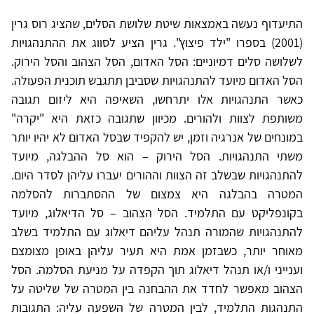
התיעדוף נעשה באמצאות שיטת שלושת הסלים, שהציג רוס גרין
(2001) בספרו "ילד פיצוץ". גרין הציע לסווג את ההתנהגויות
לשלושה סלים דמיוניים: הסל האדום, הסל הצהוב והסל הירוק.
הסל האדום מיועד להתנהגויות שסביבן תתגבש תוכנית הפעולה.
כאשר התנהגויות אלו יתרחשו, השאיפה היא ליזום תגובה
משותפת לצוות ולהורים. מכיוון שתגובה כזאת היא "יקרה"
במונחים של אנרגיה וזמן, יש להקפיד שבסל האדום לא יהיו יותר
משתי התנהגויות. הסל הירוק – הוא סל ההבלגה, מיועד
להתנהגויות שבשלב זה הצוות וההורים יעברו עליהן לסדר היום.
המטרה בהבלגה היא צמצום של ההסתברות להסלמה
בקונפליקט עם התלמיד. הסל הצהוב – סל הדיאלוג, מיועד
להתנהגויות שהמורה תנהל עליהם דיאלוג עם התלמיד בשלב
מאוחר יותר, כשבזמן אמת היא תעיר עליהן באופן מצומצם
וענייני ו/או תנהל דיאלוג תוך הקפדה על מניעת הסלמה. הסל
הצהוב מאפשר לחדד את ההבחנה בין המטרה של שליטה על
התנהגות התלמיד, לבין המטרה של השפעה עליה: התגובות