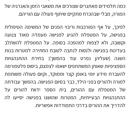
כמה תלמידים מאתגרים שצורכים את משאבי הזמן והאנרגיה של
המורה, מבלי שבהכרח מתקיים שיתוף פעולה עם הוריהם.
לפיכך, על אף המורכבות וריבוי הפנים של המשימה הטיפולית
בפגישה, על המטפלת להגיע לפגישה מעמדה מאוד צנועה
וקשובה, ולא לצפות למהפכה בסופה. על המטפלת להשתלב
בעדינות בפגישה ולנסות לנתבה לטובת החתירה למטרות בנות
השגה (שעליהן נפרט עוד בהמשך): בחירת ההתנהגויות
הספציפיות שאותן המשתתפים ישאפו לצמצם, ביסוס פלטפורמה
להעברת מידע יומי באופן קצר וממוקד, וקיום פעולה משותפת
למורה ולהורים בפני הילד, כבר בסיום הפגישה. בהמשך עבודתה
של המטפלת עם ההורים, בית הספר ידווח להורים על
ההתנהגויות הבעייתיות, המטרות שהושגו בפגישה יסייעו לה
להדריך את ההורים בדרכי התמודדות אפשריות.