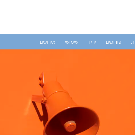
ת
פורומים
יריד
שימושי
אירועים