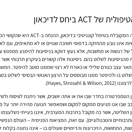
של ACT ביחס לדיכאון
בשונה מהעמדה המקובלת בטיפול קוגניטיבי בדיכאון
שיות אינו נובע מהחזקה בדפוסי חשיבה שגויים או לא מתאימים, וגם לא
 של רגשות או מחשבות, אלא נעוץ דווקא בניסיונות להימנע ממפגש ע
ת מהניסיונות לשלוט בהם. ניסיונות אלה קשורים בעיקרון תרבותי אשר 
תאר עצב כגורם שלילי או כאורח לא רצוי שממנו מוטב להיפטר. המש
 לשלוט בו ולהיפטר ממנו מבוססים על הרצון האנושי הבסיסי לשלוט בסב
Hayes, Strosahl & ).
 הטמפרטורה בחדר שבו את או אתה יושבים, אשר ניתנת לוויסות ולש
רכב שבו אנו מגיעים ממקום למקום ושמאפשר תנועה מהירה יותר על פ
AC, רעיון השליטה, אשר כה מקובל בתרבות המערבית, איננו בעייתי כשלעצמו 
רבותיים והטכנולוגיים). עם זאת, המציאות הפנימית – העולם הנפשי,
ת, התחושות, הזיכרונות והדימויים שעולים בו – אינה נתונה בקלות ל