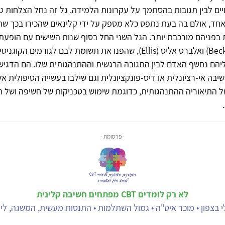
ויים לבין תגובות בהסתמך על עקרונות הלמידה. גל זה נחל הצלחות טי
חד, אולם בה בעת נתפס כלא מספק על ידי קלינאים שהכירו בכך שה
בפניהם מורכבת יותר. הגל השני החל בסוף שנות השישים עם הופעתן
כגון אהרון בק (Beck) ואלברט אליס (Ellis), שהפנו את תשומת לבם לגורמים
אליהם נחשף האדם לבין התגובה הרגשית וההתנהגותית שלו. הם הדגיש
יבה אי-רציונלית או דיס-פונקציונלית וגם שילבו בעשייה הטיפולית א
 התיאוריה ההתנהגותית, כדוגמת שימוש בטכניקות של חשיפה ושל ה
- פרסומת -
לא רק לומדים CBT מפתחים חשיבה קלינית
 בצפון • מוכר איט"ה • גמול השתלמות • התנסות מעשית, המשגה, ליוו