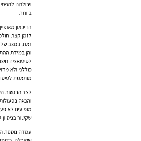
ויכולתנו להפסי
ביותר.
הדיכאון מאופיין
לזמן קצר, חולפ
זאת, במצב של ד
והן במידת ההת
לסיטואציה חיצו
כוללני ולא מד
מותאמת לסיטואציות מסוימות (
לצד הרגשות השל
והנאה בפעולות 
שקשור בניסיון להימ
שקיבלנו, בדומה