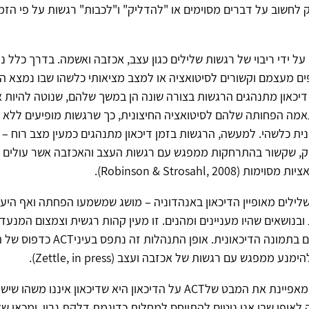
ק לחשוב על דברים מסוימים או "להדליק" ו"לכבות" רגשות על פי הז
 על ידי ריבוי של רגשות שלילים כגון עצב, אכזבה ואשמה. בדרך כלל נח
ים מעצמם וקשורים לסיטואציה או למצב מציאותי כלשהו שבו נמצא 
יכאון מתנהגים הרגשות בצורה שונה הן במשך שלהם, שנוטה להיות א
אמה הפחותה שלהם לסיטואציה החיצונית, כך שרגשות מופיעים ללא 
נית כלשהי. למעשה, הרגשות בזמן דיכאון מתנהגים כמעין מצב רוח – כ
ויק, שקשור בהתרחקות ממפגש עם רגשות העצב והאכזבה אשר עולים 
Robinson & Strosahl, 2008).
ילים מאופיין הדיכאון באנהדוניה – מושג שמשמעו הפחתה ואף היעד
ובנושאים שהיו מעניינים ומהנים. זו מעין קהות רגשית וצמצום המנעד
מופיעים לא פעם בתמונה הדיכאונית. אופן התנהלות 
נע ממפגש עם רגשות של אכזבה ועצב (Zettle, in press).
עמדה נוספת המאפיינת את המבט שלACT על הדיכאון היא שדיכאון איננו משהו 
 לאופן שבו אנו נוטים להתייחס למחלות כדוגמת דלקת גרון, ומכאן שאי