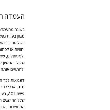
העמדה הטיפולית 
מגוון בעיות נפ
בשליטה ובניהול
וחוויות או לפחו
ולמטופלינו, שמ
שלילי והניסיון
ולהתאים אותה לרצוננו (Wilson, 2012
דוגמאות לכך הן
מזגן, או כלי ה
גישת T
שלל ההישגים הת
המחשבות, הרגשו