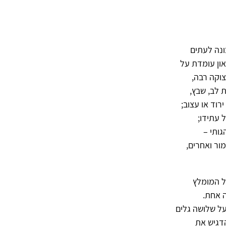
ונה לעתים
תה של הפרעת הדיכאון עומדת על
Kessle). דיכאון גורם למצוקה רבה,
ת לב, שבץ,
רוד או עצוב;
 עתידו;
ותי –
ור ואחרים,
CBT: Cognitive) נחשב לטיפול המומלץ
 מקשה אחת.
ל שלושה גלים
ר הדגיש את