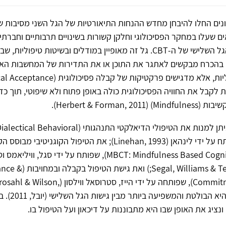
ים החלו להיבחן מחדש ההנחות התיאורטיות של הגל השני מסיבות שו
 שעלו במחקר הפסיכולוגי וחלקן קשורות בשינויים תרבותיים וחברתיי
בחינה זו עלה הגל השלישי של ה-CBT. גל זה מאופיין במודלים ובשיטות טיפו
 בהכרח מבקשים לאתגר את התוכן או את התדירות של המחשבות האי-
ת לקבל את החוויה הפסיכולוגית כולה באופן פתוח ולא שיפוטי, תוך כד
Mindfulness) (Herb).
בין גישות אלה ניתן למנות את הטיפולי הדיאלקטי התנהגותי (havioral
Therapy) שפותח על ידי לינהאן (Linehan, 1993); את הטיפול הקוגניטיבי 
(MBCT: Mindfulness Based Cognitive Therapy), שפותח על ידי סגל, ווי
(, Williams & Teasdale, 2002
Commitment Therapy), שפותחה על ידי הייז, סטרוסאל ווי
2012). גישה זו הי
ונציג את האופן שבו היא מתבוננות על דיכאון ועל הטיפול בו.