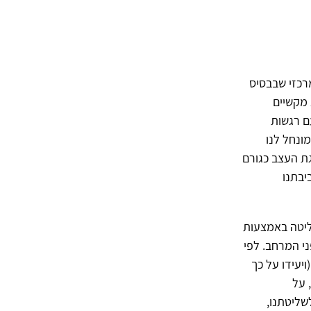
, ההנחה ב-ACT היא שהקושי המרכזי שבבסיס
 מקשיים
ם רגשות
מונחל לנו
גת העצב כגורם
יבתנו
ליטה באמצעות
ני המרחב. לפי
(ויעידו על כך
 על
שליטתנו,