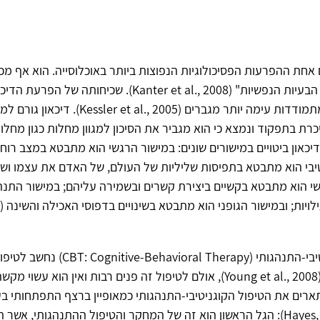
אחת ההפרעות הפסיכולוגיות הנפוצות ביותר באוכלוסייה. הוא אף מכ
"ההצטננות של הבעיות הנפשיות" (Kanter et al., 2008). שכיחו
15.8%, ונשים מתמודדות עימה יותר מגברים (r et al., 2005
כרת בתפקוד ונמצא כי הוא מגביר את הסיכון למגוון מחלות כגון מחלו
יכאון ביטויים במישורים שונים: במישור הרגשי הוא מתבטא במצב רוח י
יבי הוא מתבטא בתפיסות שליליות של העולם, של האדם את עצמו ושל
שי הוא מתבטא בקשיים ביצירת קשרים ובשמירה עליהם; במישור התנהג
ויות; ובמישור הגופני הוא מתבטא בשינויים בדפוסי האכילה והשינה (מ
הטיפול הקוגניטיבי-התנהגותי (-Behavioral Therapy
והיעיל בדיכאון (Young et al., 2008), אולם לטיפול זה פנים רבות ואין הוא עשוי
רים את הטיפול הקוגניטיבי-התנהגותי כמאופיין ברצף התפתחותי בע
מרכזיים (Hayes, 2004): הגל הראשון הוא זה של המחקר והטיפול ההתנהגותי, אש