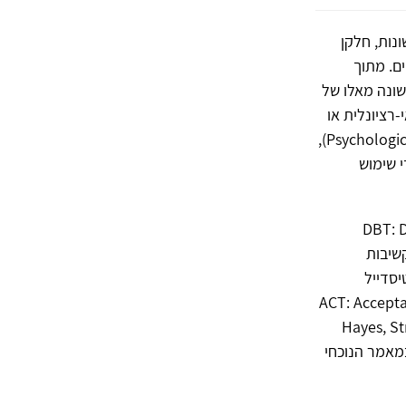
נות, חלקן
ם. מתוך
ליות, שבשונה מאלו של
רציונלית או
הדיס-פונקציונליות, אלא מדגישים פרקטיקות של קבלה פסיכולוגית (Psychological Acceptance),
י שימוש
DBT: Dialectical Be
מבוסס הקשיבות
ליאמס וטיסדייל
Segal;) ואת גישת הטיפול בקבלה ובמחויבות (ACT: Acceptance &
לסון (Hayes, Strosahl & Wilson,
א הבולטת והמשפיעה ביותר מבין גישות הגל השלישי (יובל, 2011). במאמר הנוכחי