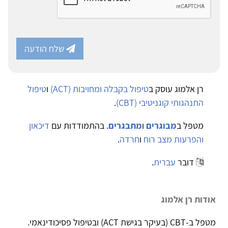
שלח הודעה
רן אלמוג עוסק ב
טיפול בקבלה ומחויבות (ACT)
ו
טיפול
התנהגותי קוגניטיבי (CBT)
.
מטפל ב
מבוגרים
ו
מתבגרים
. בהתמודדות עם
דיכאון
והפרעות מצב רוח
ו
חרדה
.
דובר
עברית
.
אודות רן אלמוג
מטפל ב-CBT (בעיקר בגישת ACT) ובטיפול פסיכודינאמי.