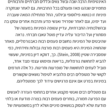
האינטימיות הרבה שבה ובשל צווים וכללים חברתיים ותרבותיים
מחמירים שנהגו מאז ומעולם בכל התרבויות. גם לאחר שנחקרה
מיניות זו כנושא פילוסופי וביולוגי, החל מתחילת המאה שעברה
ועד ימינו, וגם לאחר שפרויד ואנשי מדע ותרבות אחרים עסקו בה
ובהשלכותיה החברתיות, עדיין עטופה המיניות במעטה של
מסתורין ועל הדיבור עליה עדיין מוטל טאבו חברתי. נראה
שהיבטים של המיניות נחשבים פעמים רבות כאבנורמליים, מאחר
שהחוויה המינית היא פעמים רבות פורצת גבולות וחידתית, כפי
שמסבירה שטיין (Stein, 2008). כך, דווקא דיון במיניות, שעשוי
להביא לתחושת נורמליות, בריאות ומימוש עצמי מצד אחד,
מוביל לעתים לתחושות של מופרעות וחריגות. כל אלה תורמים
לקושי של מטופלים רבים מלהביא לטיפול נושאים שקשורים
במיניות בפרט אם אינם מרגישים עידוד לכך ממטפליהם.
גם מטפלים רבים ואנשי מקצוע אחרים בתחומי העזרה לאנשים
עם הפרעה חמורה, בוחרים פעמים רבות בצורה מודעת או בלתי
מודעת שלא לעסוק בנושאים מיניים ושלא לדון במשמעויות של