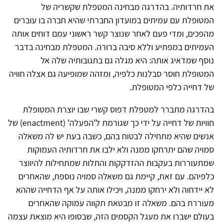
את חרדותיה. בהדרגה מבחינה המטפלת שקשריה של
המטופלת עם עמיתים במועדון החברתי שהיא חברה בו עוברים
מהפכים, ומדי פעם לאחר שנוצר קשר ראשוני עמם דוחים אותה
העמיתים במפתיע וללא סיבה ברורה. המטפלת מבחינה בדבר
נוסף שמדאיג אותה: היא מגלה גם בתגובותיה שלה אל
המטופלת חוסר סבלנות כלפיה, ומזהה שמופיעה גם אצלה חוויה
של דחייה כלפי המטופלת.
בהדרגה מתברר למטפלת דפוס קשרי שבו יוצרת המטופלת
חוויות של דחייה על ידי כך שגורמת ל'הפעלה' (enactment) של
אנשים שהיא מתחילה לבטוח בהם, כשבה בעת יש לה משאלה
סמויה שהם יתרחקו ממנה ולא ילבו את חרדותיה העמוקות
שמתעוררות בעקבות ההזדקקות והתלות שמתחילות להיווצר
כלפיהם. עם זאת, קיימת גם משאלה סמויה נוספת, שהאחרים
לא יידחוה ולא ירחקו ממנה, ויכילו אותה על אף הדחייה שההא
מעוררת בהם. משאלה זו מבטאת תקווה עמוקה שהאחרים
בעולם ישברו את מעגל הקסמים הזה, שבסופו היא מוצאת עצמה