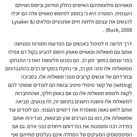
מאווייהם וחלומותיהם האישיים כחלק מחיזוק וביסוס חווייתם
העצמית. המטרה היא כי במסע למימוש מאוויים אלה הם יוכלו
להגשים את עצמם ולחיות חיים אותנטיים ומלאים (Lysaker &
Buck, 2008) .
דרך חדשה זו לטיפול באנשים עם הפרעות חמורות מפגישה
אותם עם משאלות ומאוויים שאותן היססו להביע בקול רם אפילו
בפני עצמם במשך זמן רב. הם נמנעו מלעשות זאת כי התנתקו
ממשאלות אלו מזה זמן רב, וכי נתקלו במקרים רבים בהתנגדותם
ובחרדתם של אנשים קרובים מפני משאלות אלו. בסביבה
(setting) של קשר טיפולי מיטיב ובטוח הם לומדים שמותר להם
לקוות ולממש משאלות אלו גם אם באופן חלקי, ושהתחברות
למשאלות אלו והשגת הישגים בתחום זה, ולו צנועים, מביאה
אותם לחוש גאווה ומשפרת את דימויים העצמי. הם לומדים עוד
שמשאלות אלו, כמו גם הצרכים שהן מבטאות, מגדירות אותם
במידה רבה ומסמנות את נפרדותם וייחודם כבני אדם. גם אם
הסימפטומים המעיקים של המחלה אינם נעלמים מחייהם ואף