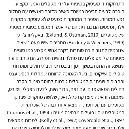
התרחקות זו מעיסוק במיניות על ידי מטפלים ואנשי מקצוע
הופכת לבעיה חריפה במיוחד כאשר מדובר באנשים עם מחלות
נפש חמורות. הספרות המחקרית כמעט שלא עוסקת במקרים
אלה, ומעטים הם גם דיוניהם של אנשי המקצוע בסוגיות מיניות
של מטופלים (Eklund, & Östman, 2010). באקלי וויצ'רס
(Buckley & Wiechers, 1999) מסבירים שיש מעט נושאים
שגורמים לתגובות כה סותרות בקרב אנשי מקצוע כמו סוגיית
מיניותם של מטופלים עם מחלה נפשית חמורה. הם כותבים עוד
שנושא זה הוזנח במשך זמן רב במדיניות בתי חולים ומוסדות
טיפוליים ושיקומיים, בשל האמונה הרווחת שמחלות הנפש עצמן
והתרופות שניתנות למטופלים גורמות לחוסר מיניות בקרב
החולים המאושפזים. עם זאת, ברור היום, לדעת באקלי וויצ'רס,
שאמונה זו אינה מוצדקת כלל. ואכן, שלושה מחקרים שבדקו
מטופלים עם סכיזופרניה מצאו אחוז גבוה של אוכלוסיית
המטופלים שהיו פעילים מבחינה מינית (Cournos et al., 1994;
Kelly et al., 1992; Coverdale et al., 1997). למרות ממצאים
אלה ברור שעדיין מעט מאוד מוקדש לדיון ולעיסוק בצורכיהם