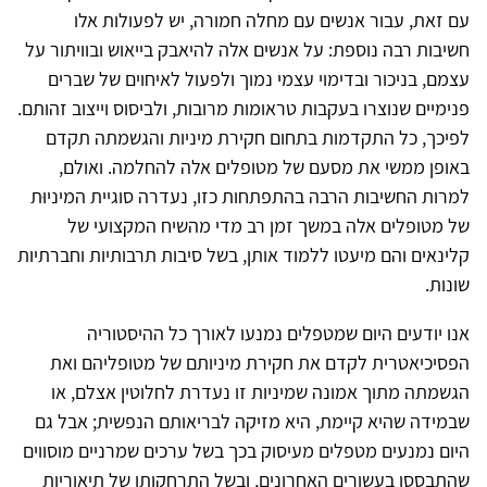
עם זאת, עבור אנשים עם מחלה חמורה, יש לפעולות אלו
חשיבות רבה נוספת: על אנשים אלה להיאבק בייאוש ובוויתור על
עצמם, בניכור ובדימוי עצמי נמוך ולפעול לאיחוים של שברים
פנימיים שנוצרו בעקבות טראומות מרובות, ולביסוס וייצוב זהותם.
לפיכך, כל התקדמות בתחום חקירת מיניות והגשמתה תקדם
באופן ממשי את מסעם של מטופלים אלה להחלמה. ואולם,
למרות החשיבות הרבה בהתפתחות כזו, נעדרה סוגיית המיניוּת
של מטופלים אלה במשך זמן רב מדי מהשיח המקצועי של
קלינאים והם מיעטו ללמוד אותן, בשל סיבות תרבותיות וחברתיות
שונות.
אנו יודעים היום שמטפלים נמנעו לאורך כל ההיסטוריה
הפסיכיאטרית לקדם את חקירת מיניותם של מטופליהם ואת
הגשמתה מתוך אמונה שמיניות זו נעדרת לחלוטין אצלם, או
שבמידה שהיא קיימת, היא מזיקה לבריאותם הנפשית; אבל גם
היום נמנעים מטפלים מעיסוק בכך בשל ערכים שמרניים מוסווים
שהתבססו בעשורים האחרונים, ובשל התרחקותן של תיאוריות