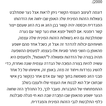
2000).
דוגמה לעיצוב העצמי הקשרי ניתן לראות אצל נער שמתלבט
בשאלות הזהות המינית שלו: האופן שבו יחווה את הזדהותו
המגדרית ויבססה יהיה קשור בבן הזוג או בת הזוג שעמם ייצור
קשר רומנטי. אם למשל ימצא אותו נער קשר עם נערה
שמתלבטת גם היא בשאלות הזהות המינית שלה עצמה,
חוויותיהם יכולות להדהד זה אצל זו, כשכל אחד מהם יושפע
מהאופן בו השני פותר סוגיות אלו בעצמו. לפעמים ההשפעה
תהיה בצורה של הזדהות ומשאלה ל"תאומות", ולפעמים היא
עשויה להיות בצורה הפוכה של הגדרה עצמית שונה ואחרת, כדי
להשיג נפרדות וייחוד זה מזה. באופן זה, אישיותו של כל אחד
מבני הזוג משמשת בתוך קשר עם אדם אחר כהֶקשר בין אישי
שבתוכו יוכל הוא לבנות את העצמי שלו ולעצבו בשלב
ההתפתחותי של התבגרות. מעבר לכך, כל התהליך הזה שחווה
הנער יושפע מהאופן שבו החֶברה שבה הוא חי מגלה סובלנות
כלפי התלבטות לגבי הזהות המינית והמגדרית.