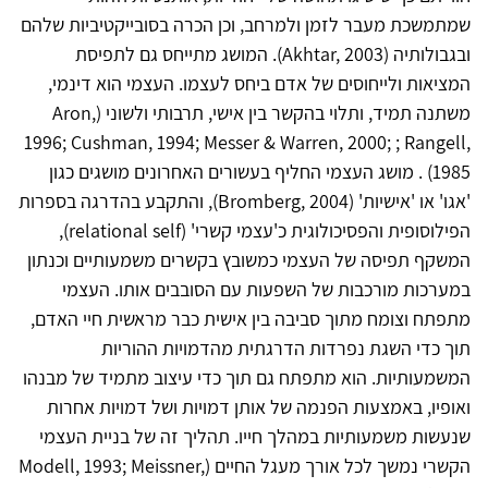
שמתמשכת מעבר לזמן ולמרחב, וכן הכרה בסובייקטיביות שלהם
ובגבולותיה (Akhtar, 2003). המושג מתייחס גם לתפיסת
המציאות ולייחוסים של אדם ביחס לעצמו. העצמי הוא דינמי,
משתנה תמיד, ותלוי בהקשר בין אישי, תרבותי ולשוני (Aron,
1996; Cushman, 1994; Messer & Warren, 2000; ; Rangell,
1985) . מושג העצמי החליף בעשורים האחרונים מושגים כגון
'אגו' או 'אישיות' (Bromberg, 2004), והתקבע בהדרגה בספרות
הפילוסופית והפסיכולוגית כ'עצמי קשרי' (relational self),
המשקף תפיסה של העצמי כמשובץ בקשרים משמעותיים וכנתון
במערכות מורכבות של השפעות עם הסובבים אותו. העצמי
מתפתח וצומח מתוך סביבה בין אישית כבר מראשית חיי האדם,
תוך כדי השגת נפרדות הדרגתית מהדמויות ההוריות
המשמעותיות. הוא מתפתח גם תוך כדי עיצוב מתמיד של מבנהו
ואופיו, באמצעות הפנמה של אותן דמויות ושל דמויות אחרות
שנעשות משמעותיות במהלך חייו. תהליך זה של בניית העצמי
הקשרי נמשך לכל אורך מעגל החיים (Modell, 1993; Meissner,