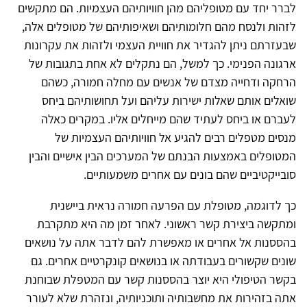
לברר יחד עם מטופליהם מהן חוויותיהם העצמיות. הם מתקשים
לזהות ולנסח מהם חלומותיהם ושאיפותיהם של מטופלים אלה,
שבעזרתם ניתן להגדיר את חוויית העצמי ולזהות את עקרונות
ארגונה הפנימי. כך למשל, הם נתקלים לא אחת בתגובות של
הרחקה ודחייה מצדם של אנשים עם מחלה חמורה, כשהם
שואלים אותם שאלות ישירות עליהם ועל תחושותיהם ביחס
לעברם או ביחס לעתיד שהם מייחלים אליו. במקרים כאלה
מנסים מטפלים רבים להגיע אל חוויותיהם העצמיות של
המטופלים באמצעות הבנתם של המערכים הבין אישיים והבין
סובייקטיביים שהם בונים עם אחרים משמעותיים.
כך לדוגמה, מטופלת עם הפרעה חמורה נראית ביישנית
ומתקשה ביצירת קשר ראשוני. לאחר זמן מה היא מתקרבת
בהססנות אל אחרים או מאפשרת להם לדבר אתה על נושאים
שונים שקשורים בעבודתה או בנושאים קונקרטיים אחרים. גם
בקשר הטיפולי היא יוצר בהססנות קשר עם המטפלת שבוחנת
אתה בזהירות את מחשבותיה ותוכניותיה, ונזהרת שלא לעורר