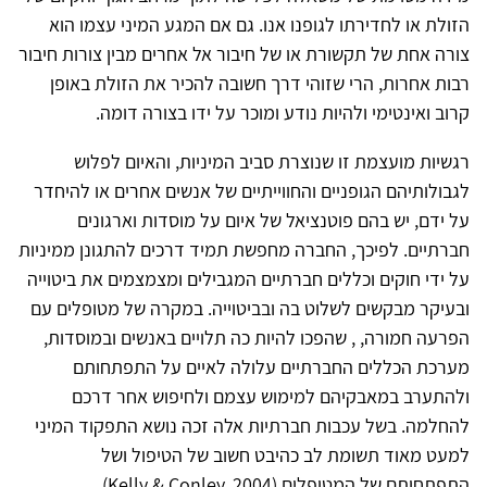
הזולת או לחדירתו לגופנו אנו. גם אם המגע המיני עצמו הוא
צורה אחת של תקשורת או של חיבור אל אחרים מבין צורות חיבור
רבות אחרות, הרי שזוהי דרך חשובה להכיר את הזולת באופן
קרוב ואינטימי ולהיות נודע ומוכר על ידו בצורה דומה.
רגשיות מועצמת זו שנוצרת סביב המיניות, והאיום לפלוש
לגבולותיהם הגופניים והחווייתיים של אנשים אחרים או להיחדר
על ידם, יש בהם פוטנציאל של איום על מוסדות וארגונים
חברתיים. לפיכך, החברה מחפשת תמיד דרכים להתגונן ממיניות
על ידי חוקים וכללים חברתיים המגבילים ומצמצמים את ביטוייה
ובעיקר מבקשים לשלוט בה ובביטוייה. במקרה של מטופלים עם
הפרעה חמורה, , שהפכו להיות כה תלויים באנשים ובמוסדות,
מערכת הכללים החברתיים עלולה לאיים על התפתחותם
ולהתערב במאבקיהם למימוש עצמם ולחיפוש אחר דרכם
להחלמה. בשל עכבות חברתיות אלה זכה נושא התפקוד המיני
למעט מאוד תשומת לב כהיבט חשוב של הטיפול ושל
התפתחותם של המטופלים (Kelly & Conley, 2004).