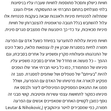
חוויות כישלון ותסכול מתוספות לחוויות שעברו עליו בניסיונות
בלתי מוצלחים בתחום החברתי או התעסוקתי. אפילו העונג
שמתלווה לפנטזיות מיניות ולאוננות שבאה בעקבות פנטזיות אלו
עלול להשתבש בגלל תגובה טראומטית להצטברותן של חוויות
מיניות מכאיבות, עד כדי כך הימנעות שלו ממצבים מגרים מינית.
חוויות מיניות עלולות להתערער במיוחד כשעל אדם עם הפרעה
חמורה לחיות במסגרות שבהן אין לו עצמאות מלאה, כשכל היבט
של התנהגותו ופעולותיו מקרין ומשפיע על אחרים בסביבתו, וגם
ההפך – כל מעשה או מחדל של אחרים בסביבה משפיע עליו.
מיניותו של המתמודד, כמו כל ביטוי חברתי אחר שלו הופכים
להיות "בעייתם" של מטפלים ושל שותפים למסגרת. מצב זה
מפקיע לכאורה את פרטיותו של האדם עם ההפרעה, ושולל
ממנו את התנאים המספיקים המינימליים ליצור ולבסס את
מיניותו כמקור לתחושות עצמי עשירות ומיטיבות. קושי מבני זה
נוסף כמובן לקשיים האחרים שמאפיינים אנשים עם הפרעה
חמורה, כפי שמסבירים לויטר וניהוקוביץ (Leutar & Nihokovic,