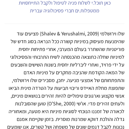
כאן תוכל.י לשלוח פניה לטיפול ולקבל התייחסויות
ממטפלות.ים חברי פסיכולוגיה עברית
שלו וירושלמי (Shalev & Yerushalmi, 2009) מציעים עוד
שהימנעות מעיסוק במיניות קשורה ככל הנראה בסוג חדש של
פוריטניות שהשתרר בעולם המערבי, אחרי פתיחות יחסית
למיניות שחלה כתוצאה מהכנסתה לשיח התרבותי והפסיכולוגי
על ידי פרויד, ואחרי ליברליות יחסית בשנות השישים והשבעים
של המאה הקודמת שהניבה מחקרים על מיניות האדם
והתפתחותם של אמצעי מניעה. יתכן, מסבירים שלו וירושלמי,
שתפוצת מחלת האיידס וריבוי תביעות על הטרדה מינית הביאו
אנשי מקצוע וארגונים טיפוליים להיות זהירים בנושאים מיניים,
ולעתים זהירים מדי. או'שי (O'She, 2000) טוען שהסובלנות
לכאורה של זמננו הנוכחי לסוגיות מיניות היא מטעה, ומאחוריה
גדלה והולכת דווקא שמרנות מוסרית. בזמן שקיימת אמנם
נכונות לקבל דגמים שונים של משפחה ושל קשרים, אנו שומעים