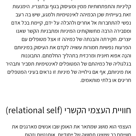
קליניות והתפתחותיות ממין ומעיסוק בגוף ובתוצריו. הימנעות
זאת בעייתית שכן הכמיהה לאינטימיות ולמגע, שיש בה רעב
נפשי להתחברות אל אחרים ולהכלה על ידם, קיימת בכל אדם
ומסבירה הרבה מתשוקותינו המיניות ומתבניות הקשר שאנו
יוצרים. חקירתה והבנתה של כמיהה זו אצל מטופלים עם
הפרעות נפשיות חמורות עשויה לקדם את העיסוק במיניותם
והנַה אפוא חיונית ומרכזית בתהליך החלמתם. התבוננות
בגלגוליה של כמיהתם של המטופלים לאינטימיות תסביר ותבהיר
את מיניותם, אף אם גילוייה של מיניות זו נראים בעיני המטפלים
חריגים או בלתי מותאמים.
חוויית העצמי הקשרי (relational self)
העצמי הוא מושג שמתאר את האופן שבו אנשים מארגנים את
חווייתם כך שישיגו תחושה של ייחודיות, אותנטיות וזהות