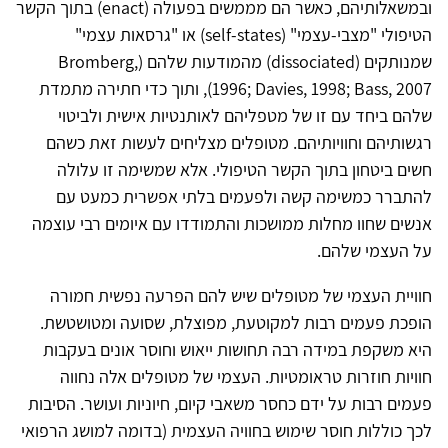
ובמשאלותיהם, כאשר הם מממשים בפעולה (enact) בתוך הקשר
הטיפולי "מצבי-עצמי" (self-states) או "גרסאות עצמי"
שמנותקים (dissociated) מהמודעות שלהם (Bromberg,
1996; Davies, 1998; Bass, 2007), ותוך כדי חתירה מתמדת
שלהם ביחד עם זו של מטפליהם לאותנטיות אישית ולביטוי
רגשותיהם וחוויותיהם. מטופלים מצליחים לעשות זאת כשהם
חשים ביטחון בתוך הקשר הטיפולי. אלא שמשימה זו עלולה
להתברר כמשימה קשה ולפעמים בלתי אפשרית כמעט עם
אנשים שחוו מחלות ממושכות והתמודדו עם איומים רבי עוצמה
על העצמי שלהם.
חוויית העצמי של מטופלים שיש להם הפרעה נפשית חמורה
הופכת פעמים רבות למקוטעת, מפוצלת, שסועה ומטושטשת.
היא משקפת במידה רבה תחושות ייאוש וחוסר אונים בעקבות
חוויות חוזרות טראומטיות. העצמי של מטופלים אלה נחווה
פעמים רבות על ידם כחסר משאבי קיום, חיוניות ועושר. הסיבות
לכך כוללות חוסר שימוש בחוויה העצמית (בדומה למושג הרפואי