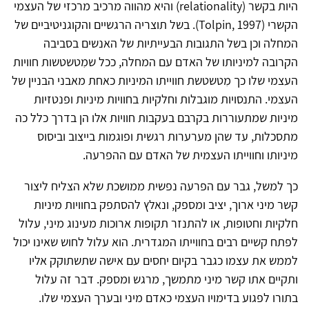
היות בקשר (relationality) והיא מהווה מרכיב מרכזי של העצמי
הקשרי (Tolpin, 1997). בשל תוצריה הרגשיים והקוגניטיביים של
המחלה וכן בשל התגובות הבעייתיות של האנשים בסביבה
הקרובה למיניותו של האדם עם המחלה, ככל שמִטשטשות חוויות
העצמי שלו כך מִטשטשת חווייתו המיניות כאחת מאבני הבניין של
העצמי. התנסויות מוגבלות וחלקיות בחוויות מיניות ופנטזיות
מיניות שמתעוררות בקרבם בעקבות חוויות אלו הן בדרך כלל כה
מתסכלות, עד שהן מערערות רגשית ופוגמות בייצוב וביסוס
מיניותו וחווייתו העצמית של האדם עם ההפרעה.
כך למשל, גבר עם הפרעה נפשית ממושכת שלא הצליח ליצור
קשר מיני ארוך, יציב ומספק, ונאלץ להסתפק בחוויות מיניות
חלקיות וחטופות, או להתנזר תקופות ארוכות מעינוג מיני, עלול
לפתח קשיים רבים בחווייתו המגדרית. הוא עלול לחוש שאינו יכול
לממש את עצמו כגבר בקיום יחסים עם אישה שתשתוקק אליו
ותקיים אתו קשר מיני מתמשך, מרגש ומספק. דבר זה עלול
בתורו לפגוע בדימויו העצמי כאדם מיני ובערך העצמי שלו.