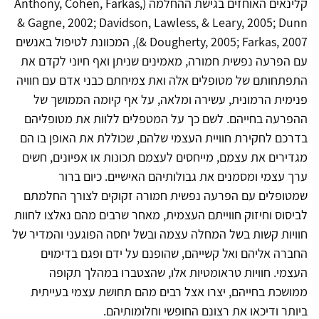
קלינאים האוחזים בגישת ההחלמה (Anthony, Cohen, Farkas,
& Gagne, 2002; Davidson, Lawless, & Leary, 2005; Dunn
& Dougherty, 2005; Farkas, 2007), המכוונת לטיפול באנשים
עם הפרעה נפשית חמורה, מאמינים שניתן ואף חיוני לקדם את
התפתחותם של מטופלים אלה ואת צמיחתם כבני אדם עם חוויה
פנימית הרמונית, עשירה ומלאה, על אף קיומה הממושך של
ההפרעה בחייהם. לשם כך על המטפלים ללוות את מטופליהם
בדרכם לחקירת חוויית העצמי שלהם, שכוללת את האופן בו הם
מגדירים את עצמם, מייחסים לעצמם תכונות או אפיונים, חשים
ערך עצמי ומסמנים את גבולותיהם האישיים. כיום ברור
שמטופלים עם הפרעה נפשית חמורה זקוקים לצורך החלמתם
לביסוס וחיזוק חווייתם העצמית, מאחר שרבים מהם נאלצו לחוות
חוויות קשות בשל המחלה עצמה ובשל יחסה הפוגעני והמדיר של
החברה אליהם ואל קשייהם, שהופנם על ידם ופגם בדימוים
העצמי. חוויות טראומטיות אלו, שהצטברו במהלך תקופה
ממושכת בחייהם, יצרו אצל רבים מהם תחושת עצמי בעייתית
ביותר ודיכאו את רצונם החופשי וחלומותיהם.