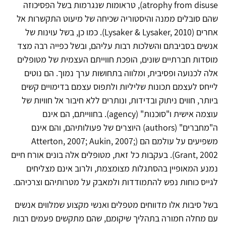
atrophy from disuse), טראומות שנגרמות בשל הפסיכוזה
שהם סובלים ממנה והיסטוריה שכיחה של מיעוט התקשרות אל
אחרים (Lysaker & Lysaker, 2010). כמו כן, בשל עוינות של
אנשים בסביבתם והשלכות רבות עליהם, ובשל כפייה רבה מצד
מוסדות חברתיים שונים, הופכת חווייתם העצמית של מטופלים
אלה לכנועה ופסיבית, ומלווה בתחושות ערך נמוך. הם נוטים
לייחס לעצמם תכונות שליליות ולתפוס עצמם בדימויים קשים
ביותר, חווים ניתוק ובדידות, ונותרים ללא חיבור אל חוויות של
עוצמה אישית ו"סוכנות" (agency). בחווייתם, הם אינם
ה"מחברים" (authors) היוצרים של פעולותיהם, והם אינם
משפיעים על עולמם הם (Atterton, 2007; Aukin, 2007;
Grant, 2002). בעקבות כל זאת, מטופלים אלה בונים אורח חיים
נמנע המאופיין בהסתגלות מצומצמת, ולרוב אינם מצליחים
לגייס כוחות נפש להתמודדות ולמאבק על מטרותיהם וצרכיהם.
בשל סיבות אלו מדווחים מטפלים ואנשי מקצוע שמלווים אנשים
עם מחלה חמורה בתהליך שיקומם, שהם מתקשים פעמים רבות