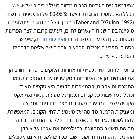
אפידמיולוגיים בארצות הברית מדווחים על שכיחות של 2-8%
בכלל האוכלוסייה הבוגרת, כאשר 80-95% של הנפגעים הן נשים
(Faber and O’Guinn, 1992). בדרך כלל התנהגות פתולוגית זו
מופיעה בסוף שנות העשרים לחיים, לעתים קרובות לצד הפרעות
נוספות, כגון הפרעות במצב הרוח ו
הפרעות חרדה
, שימוש
בסמים, הפרעות אכילה, הפרעות אחרות של שליטה בדחפים
והפרעות אישיות.
בדומה להתנהגויות כפייתיות אחרות, הלוקים בהפרעה חווים הן
את הגבהים והן את המורדות המקושרים עם ההתמכרות. כמו
התמכרויות אחרות, ההתמכרות לקניות היא טקסית מאוד,
וכוללת מחשבות על קניות, תכנון של מסעות קניות ואת אקט
הקנייה עצמו. הרכישות מעוררות מצב-רוח נינוח ומרוצה
ומעניקות הרגשה מדומה של משמעות לחיי הקונים, המאפשרת
להם לשכוח מצרותיהם. אולם בדרך כלל עד החזרה הביתה
תחושת האושר מתפוגגת. כדי לפצות את עצמו על אובדן
ההרגשה, הקונה חוזר וקונה שוב. מכורים לקניות אינם מסוגלים