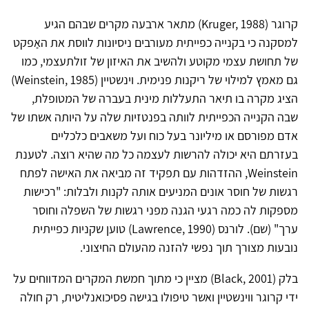
קרוגר (Kruger, 1988) מתאר ארבעה מקרים שבהם הגיע
למסקנה כי בקנייה כפייתית מעורבים ניסיונות לווסת את האַפקט
של תחושת עצמי מקוטע ולהשיב את האיזון של זולתעצמי, כמו
גם מאמץ למילוי של ריקנות פנימית. וינשטיין (Weinstein, 1985)
הציג מקרה בו תיאר התעללות מינית בעברה של המטופלת,
שבה הקנייה הכפייתית לוותה בפנטזיות שלה על היותה אשתו של
אדם מפורסם או מיליונר בעל כוח ועל משאבים כלכליים
בעזרתם היא יכולה להרשות לעצמה כל מה שהיא רוצה. לטענת
Weinstein, ההזדהות עם תפקיד זה מביאה את האישה לפתח
רגשות של חוסר אונים המניעים אותה לקנות ולבלות: "רכישות
מספקות לה כמה רגעי הגנה מפני רגשות של השפלה וחוסר
ערך" (שם). לורנס (Lawrence, 1990) טוען שקניות כפייתית
נובעות מצורך תוך נפשי להזנה מהעולם החיצוני.
בלק (Black, 2001) מציין כי מתוך חמשת המקרים המדווחים על
ידי קרוגר ווינשטיין ואשר טיפולו בגישה פסיכואנליטית, רק חולה