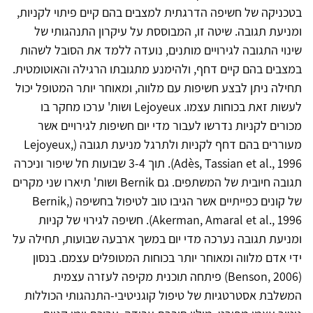
בטכניקה של חשיפה הדרגתית למצבים בהם קיים פיתוי לקניות,
ומניעת תגובה. שיטה זו, המבוססת על עיקרון התנהגותי של
שינוי התגובה לגירויים מותנים, נועדה ללמד את הסובל לשהות
במצבים בהם קיים דחף, ולהימנע מתגובתו הרגילה והאוטומטית.
תחילה ניתן לבצע חשיפות עם מלווה, ומאוחר יותר המטופל יכול
לעשות זאת בכוחות עצמו. Lejoyeux ושות' ערכו מחקר בו
מכורים לקניות נדרשו לעבור מדי יום חשיפות לגירויים אשר
מעוררים בהם דחף לקניות ולתרגל מניעת תגובה (Lejoyeux,
Adès, Tassian et al., 1996). תוך 3-4 שבועות חל שיפור וניכרה
תגובה חיובית של המשתפים. גם Bernik ושות' תיארו שני מקרים
של קונים כפייתיים אשר הגיבו טוב לטיפול בחשיפה (Bernik,
Akerman, Amaral et al., 1996). חשיפה לגירוי של קניות
ומניעת תגובה נערכה מדי יום במשך ארבעה שבועות, תחילה על
ידי אדם מלווה ומאוחר יותר בכוחות המטופלים עצמם. בנסון
(Benson, 2006) פיתחה תוכנית מקיפה לעזרה עצמית
המשלבת אסטרטגיות של טיפול קוגניטיבי-התנהגותי הכוללות