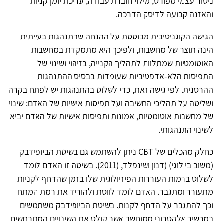
ניטור עצמי מפורט, מילוי חוברת עבודה, עריכת יומן קניות
והאזנה קבועה לדיסק הדרכה.
הגישה הקוגניטיבית מבוססת על ההנחה שהתנהגות בעייתית
הינה תוצר של מחשבות, ולפיכך היא מתמקדת במחשבות
האוטומטיות שמתלוות לתהליך הקנייה, בזיהוי ושינוי של
התפיסות הלא-אדפטיביות שעומדות בבסיס ההתנהגות
ההרסנית. לפי גישה זאת, כדי לשלוט בהתנהגות יש לפתח בקרה
ושליטה על תהליכי החשיבה ועל תפיסות אישיות של האדם: שינוי
של מחשבות אוטומטיות, אמונות ותפיסות אישיות של האדם יביא
לשינוי התנהגותי.
כחלק מהכלים של CBT ניתן להשתמש גם בשיטת הביופידבק
(משוב ביולוגי) (דנון ושינפלד, (2011). בשיטה זו האדם לומד
לשלוט ברמות העוררות הפיזיולוגית שלו בזמן שהדחף לקניות
מתעורר ומתגבר. האדם לומד לווסת ולהוריד את רמת המתח
וכך להתגבר על הדחף לקנות. בשיטת הביופידבק משתמשים
במכשיר אלקטרוני ממוחשב אשר קולט את השינויים המתרחשים