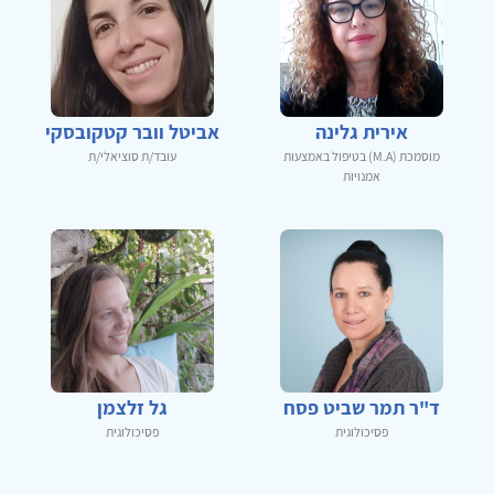
אירית גלינה
אביטל וובר קטקובסקי
מוסמכת (M.A) בטיפול באמצעות
עובד/ת סוציאלי/ת
אמנויות
ד"ר תמר שביט פסח
גל זלצמן
פסיכולוגית
פסיכולוגית