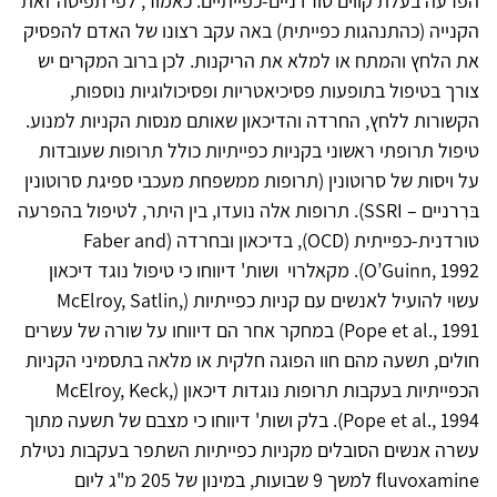
הפרעה בעלת קווים טורדניים-כפייתיים. כאמור, לפי תפיסה זאת
הקנייה (כהתנהגות כפייתית) באה עקב רצונו של האדם להפסיק
את הלחץ והמתח או למלא את הריקנות. לכן ברוב המקרים יש
צורך בטיפול בתופעות פסיכיאטריות ופסיכולוגיות נוספות,
הקשורות ללחץ, החרדה והדיכאון שאותם מנסות הקניות למנוע.
טיפול תרופתי ראשוני בקניות כפייתיות כולל תרופות שעובדות
על ויסות של סרוטונין (תרופות ממשפחת מעכבי ספיגת סרוטונין
בּרִרניים – SSRI). תרופות אלה נועדו, בין היתר, לטיפול בהפרעה
טורדנית-כפייתית (OCD), בדיכאון ובחרדה (Faber and
O’Guinn, 1992). מקאלרוי ושות' דיווחו כי טיפול נוגד דיכאון
עשוי להועיל לאנשים עם קניות כפייתיות (McElroy, Satlin,
Pope et al., 1991) במחקר אחר הם דיווחו על שורה של עשרים
חולים, תשעה מהם חוו הפוגה חלקית או מלאה בתסמיני הקניות
הכפייתיות בעקבות תרופות נוגדות דיכאון (McElroy, Keck,
Pope et al., 1994). בלק ושות' דיווחו כי מצבם של תשעה מתוך
עשרה אנשים הסובלים מקניות כפייתיות השתפר בעקבות נטילת
fluvoxamine למשך 9 שבועות, במינון של 205 מ"ג ליום