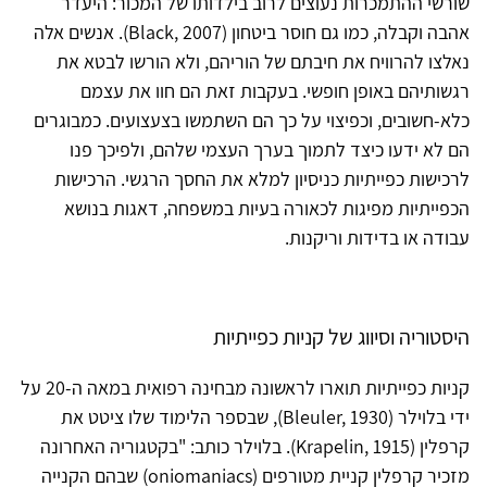
שורשי ההתמכרות נעוצים לרוב בילדותו של המכור: היעדר
אהבה וקבלה, כמו גם חוסר ביטחון (Black, 2007). אנשים אלה
נאלצו להרוויח את חיבתם של הוריהם, ולא הורשו לבטא את
רגשותיהם באופן חופשי. בעקבות זאת הם חוו את עצמם
כלא-חשובים, וכפיצוי על כך הם השתמשו בצעצועים. כמבוגרים
הם לא ידעו כיצד לתמוך בערך העצמי שלהם, ולפיכך פנו
לרכישות כפייתיות כניסיון למלא את החסך הרגשי. הרכישות
הכפייתיות מפיגות לכאורה בעיות במשפחה, דאגות בנושא
עבודה או בדידות וריקנות.
היסטוריה וסיווג של קניות כפייתיות
קניות כפייתיות תוארו לראשונה מבחינה רפואית במאה ה-20 על
ידי בלוילר (Bleuler, 1930), שבספר הלימוד שלו ציטט את
קרפלין (Krapelin, 1915). בלוילר כותב: "בקטגוריה האחרונה
מזכיר קרפלין קניית מטורפים (oniomaniacs) שבהם הקנייה