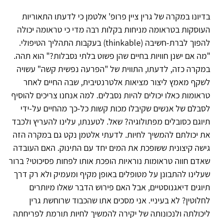
בדיונו במקרה של גרין ציין פרופ' אלטמן כי לדעתו התאוריות
העוסקות בטראומה מניחות בקלות רבה מדי כי טראומה יכולה
להפוך לברת-חשיבה (thinkable) בעקבות התהליך הטיפולי.
"מה אם ישנן חוויות בחיים שהן פשוט בלתי נסבלות?" הוא תהה.
במקרה כזה, לדעתו, התווית של "הפרעה נפשית קשה" עשויה
לשקף מאמץ ליצור מציאות אלטרנטיבית, שבה החיים לאחר
טראומות כאלו יכולים להיות נסבלים. למה אנחנו צריכים להוסיף
לסבלם של אנשים שקיבלו מכות קשות כל-כך מהחיים על-ידי
תיוגם כסובלים מפתולוגיה? שאל. לטענתו, עלינו להעריץ ולכבד
את יכולתם להמשיך לחיות. לדעתי אלטמן נקט גם במקרה הזה
גישה קיצונית ששופכת את המים יחד עם התינוק. האם העובדה
שאדם חווה טראומות נוראיות הופכת אותו לפחות פסיכוטי? ברור
שעלינו להתבונן על מטופלים באופן מקיף ומעמיק ולא רק דרך
תיוגים דיאגנוסטיים, אבל האם פירוש הדבר שאלו מיותרים
לחלוטין? לא בעיניי. אני מסכים אתו שהכבוד שרוחשת גרין
ליכולתה ולנכונותה של יקירה להמשיך לחיות תורמת לפריחתה