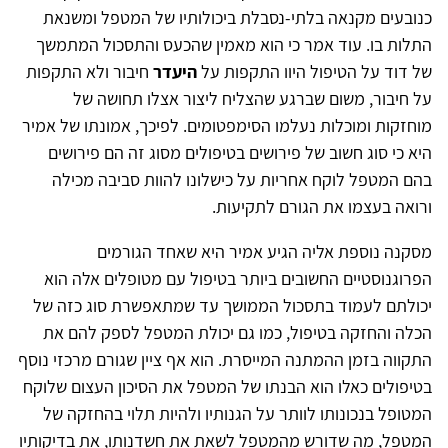
כנובעים מקנאה בלתי-נסבלת ביכולותיו של המטפל ומשנאת
התלות בו. עוד אמר כי הוא מאמין שהכעס והתסכול המתמשך
של דוד על הטיפול היוו התקפות על
היעדר
חיבור ולא התקפות
על חיבור, משום שברגע שהצליח ליצור אצלו תחושה של
מוחזקות ומוכלות נעלמו הסימפטומים. לפיכך, אמונתו של אמיר
היא כי סוג חשוב של פירושים בטיפולים מסוג זה הם פירושים
בהם המטפל לוקח אחריות על כישלונו להוות סביבה מכילה
ורואה בעצמו את הגורם לתקיעות.
מסקנה נוספת אליה הגיע אמיר היא שאחד הגורמים
הפרוגנוסטיים החשובים ביותר בטיפול עם מטופלים אלה הוא
יכולתם לעמוד בתסכול הממושך עד שמתאפשרת סוג כזה של
הכלה והחזקה בטיפול, כמו גם יכולת המטפל לספק להם את
התקווה בזמן ההמתנה המייסרת. הוא אף ציין שגורם מרכזי נוסף
בטיפולים כאלו הוא הבנתו של המטפל את הסיכון העצום שלוקח
המטופל בנכונותו לוותר על הגנותיו ולהיות תלוי בהחזקה של
המטפל, מה שדורש מהמטפל לשאת את חשדנותו, את בדיקותיו