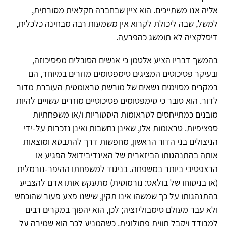
אליה אנו משתייכים. הוא ציין שבחברה חקלאית מסורתית,
למשל, שבה ליכולת לקרוא אין משמעות רבה מבחינה כלכלית,
דיסלקציה לא תומשג כהפרעה.
בהמשך דבריו הציע אלטמן כי אנשים הסובלים מפסיכוזה,
ובעיקר פסיכוטים המציגים סימפטומים מוזרים במיוחד, הם
במקרים מסוימים נשאים של מורשת טראומטית העוברת מדור
לדור. הוא סובר כי סימפטומים פסיכוטיים מוזרים עשויים להיות
מובנים כמתייחסים לטראומות היסטוריות ו/או משפחתיות
ספציפיות. טראומות אלו, שאינן נחשבות ואינן נזכרות על-ידי
הניצולים בני הדור הראשון, מחפשות דרך להתבטא ומוצאות
אותה בהתנהגותו הביזארית של האינדיבידואל הפגיע או
הרצפטיבי ביותר במשפחה. בניגוד למשפחתו ההיפר-נורמלית
(או בניסוחו של בולאס: נורמוטית) מתעקש אותו אדם להצביע
בהתנהגותו על כך שמשהו אינו תקין, שישנו פצע פעור שהוכחש
ולא עבר מעולם סימבוליזציה; לכן, הוא יהפוך במקרים רבים
למבודד ויקבל תווית פתולוגית, כשהמניע לכך הוא שמירה על