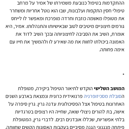
ההתקדמות בטיפול כנובעת משמירתו של אמיר על מרחב
טיפולי חסין התקפות ועלבונות, שבו הוא נוטל אחריות ומשחרר
את מטופלו מאשמה כוזבת וחרדה מופרכת ומאפשר לו לייחס
גורמים חיצוניים מיטיבים לטוב שבאישיותו והתנהלותו. אמיר, היא
אומרת, השיב את הסביבה לחיצוניותה ובכך השיב לדוד את
האמונה ביכולתו לחוות את מה שאירע לו ולהמשיך את חייו עם
אימה פחותה.
*
המושב השלישי
הוקדש לתיאור הטיפול ביקירה, מטופלת
ה
סובלת מסכיזופרניה
פרנואידית כרונית ונמצאת בארבע השנים
האחרונות בטיפול אצל הפסיכולוגית עדנה גרין. גרין סיפרה על
אישה, בת להורים ניצולי שואה, שחייה היו רצופים בטרגדיות
בלתי אפשריות, שכללו אובדנים רבים. לדברי גרין, המטופלת
פיתחה מנגנוני הגנה מסיביים בעקבות האסונות הקשים שחוותה,