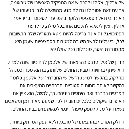
של ארליך, אל לנו להכחיש את התפקיד האפשרי של טראומה,
אך עם זאת אסור לנו גם להימנע מהשאלה לגבי פגיעותו של
האינדיבידואל הספציפי הלוקה בהפרעה. לסיכום דבריו אמר
ארליך, ואין לי אלא להסכים אתו בכל מילה, כי לדעתו
הפסיכואנליזה אינה צריכה להיות מטא-תאוריה שלה התשובות
לכל, וכי עלינו להשתמש בה למטרות הספציפיות שעמן היא
מתמודדת היטב, מוגבלות ככל שאלו יהיו.
הדיון של אילן טרבס בהרצאתו של אלטמן לקח כיוון שונה למדי.
הוא שיתף בחוויותיו מבית החולים שלוותה, בו הוא מכהן כמנהל
מחלקה, בהקשר למושג ה"שלישי החברתי" של אלטמן, כלומר
בהקשר לאותם כוחות היסטוריים וחברתיים המעצבים את
הפרטים בחברה ואת היחסים ביניהם. כך, למשל, הוא ציין את
האופן בו שיקולים כלכליים הובילו לכך שמעט מאוד זמן ומשאבים
נשארו על מנת לספק טיפול דינמי למאושפזים בבית החולים.
החלק המרכזי בהרצאתו של טרבס, וללא ספק המרתק ביותר,