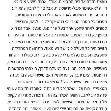
נואשת חזרה אל בית התפוצות. אובדן ארנק נשמע אולי כמו
חוויה לא-נעימה-אבל-טריוויאלית, אבל צריך להבין שהאירוע
התרחש פחות משבוע לאחר שאבד לי בנסיבות מסתוריות,
חסרות כל הסבר הגיוני, גאדג'ט יקר לליבי ולכיסי, וחודשים
ספורים לאחר שחפץ אחר בעל ערך סנטימנטלי אבד גם הוא
באופן לא ברור, שמיטב המוחות לא הצליחו לפענח. זה היה יום
חם במיוחד, והדרך הייתה ארוכה ומפותלת. באותם רגעי ריצה
הזויים היה כל העולם כולו שַד רע מאוד. התחושה המחרידה
שחפצים חשובים נעלמים לי ללא סיבה ברורה, כאילו חור שחור
שואב אותם לתוכו בתאווה חמדנית, היכתה בי שוב. ברגעים אלו,
כשעשיתי את דרכי המיוזעת במעלה הדרך, הוצפתי במחשבות
רודפניות. האם יתכן שכייסו אותי? האם מישהו עושה ברגע זה
שימוש בכרטיס האשראי שלי? או שמא מדובר במשהו יותר
מטאפיזי - כוח עליון שמתנכל לי וגורם לי לאובדנים? מה עשיתי
שזה מגיע לי?!... החוויה המלחיצה הזו, תזכורת מטרידה לקיומו
של החלק הפסיכוטי באישיות, לטירופו הכבוש של האדם השפוי,
הידקה סופית את החיבור שלי ליום העיון ומאוחר יותר הדהדה