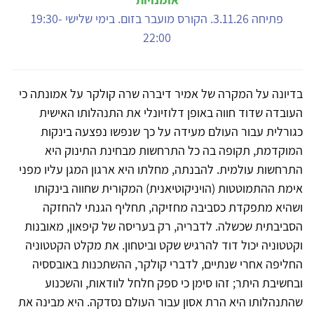
פתיחה 3.11.26. הקורס מועבר בזום. בימי שלישי 19:30-
22:00
בדיונה על המקרה של אמיר דיברה שרה קולקר על אמונתה כי
העובדה שדוד חווה באופן דלוזיונלי את התנהלותו האישית
כגורלית עבור העולם מעידה על כך שנפשו נפצעה בינקות
המוקדמת, תקופה בה כל התרחשות מבחינת התינוק היא
התרחשות עולמית. להבנתה, מחלתו היא ארגון המגן עליו מפני
אימת ההתמוטטות (הויניקוטיאנית) המקורית שחווה בינקותו
ושהיא מתפקדת כסביבה מחזיקה, תחליף הגנתי להחזקה
הסביבתית שכשלה. לדבריה, רק בעריסה של קיפאון, מאובנות
וקטטוניה יכול דוד להרגיש שקט וביטחון. את מקלט הקטטוניה
החליפה אחרי שנתיים, לדברי קולקר, ההשתכנות באובססיה
ובחשיבת היתר; זהו סימן כי ספק חלחל לוודאות, והשכנוע
שהתנהלותו היא הרת אסון עבור העולם נסדקה. היא מבינה את