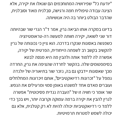
"יודעת כל" שפירושיה המתוחכמים הם שגאלו את יקירה, אלא
הציגה עבודה טיפולית חמה ורגישה, סבלנית מאוד וסובלנית,
שהדבר הבולט ביותר בה היה אנושיותה.
בדיונו במקרה אותו הביאה גרין, אמר ד"ר הנרי שור שבהיותה
דור שני לשואה, יקירה חוותה למעשה רה-טראומטיזציה
כשפגשה באסונות שנקרו בדרכה. הוא ציין כי נכונותה של גרין
להקשיב בקשב רב לשפתה הייחודית, הפרטית של יקירה,
אפשרה לה ללמוד אותה ולהבין מה היא מנסה לבטא
בסימפטומים שלה. בהקשר לחרדה שהציפה את גרין, החרדה
מכך שאסונות יידבקו גם בה, נזכר שור בתיאוריה של יולנדה
גמפל על "זכרונות רדיואקטיביים", אותם זיכרונות המחלחלים
ועוברים מאדם אחד למשנהו באופן סמוי ומרעילים את הנפש.
שור אומר כי חוויה זו של "העברה נגדית פסיכוטית" אפשרה
לגרין להבין את יקירה ברמה עמוקה וקרובה יותר, ויש בכך כדי
ללמד כי רדיואקטיביות יכולה להיות לא רק קטלנית, אלא גם
יכולה לשמש למטרות תרפויטיות.