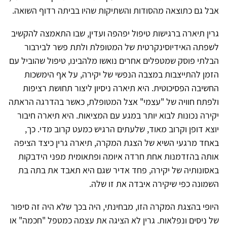
אבל גם כתוצאה מהסודות והשתיקות שהיו בביתה רדוף השואה.
גרין תיארה ברגישות טיפול יפהפה ועדין, שבו התאמצה להקשיב
לשפתה האידיוסינקרטית של המטופלת ולתת פשר לבירבור
הבלתי פוסק שמטפלים אחרים נואשו מלהבינו, טיפול שהוביל עם
הזמן להתייצבות במצבה הנפשי של יקירה, על אף הימשכות
החשיבה הפסיכוטית. היא תיארה ניסיון ליצור תחושת רציפות
ולפתח חוויה של "עצמי" אצל המטופלת, כאשר בהדרגה הראתה
יקירה נכונות לבוא יותר במגע עם המציאות. היא תיארה חיבור
יוצא דופן וקרוב מאוד, שלעתים הרגיש כמעט קרוב מדי. כך,
באחד מרגעי השיא של הצגת המקרה, תיארה גרין כיצד הציפה
אותה בהזדמנות אחת חרדה איומה ופתאומית מפני הידבקות
באסונותיה של יקירה, פחד אדיר שגם היא תאבד את בתה בת
השמונה כפי שיקירה איבדה את זו שלה.
היופי בהצגת המקרה הזו, מבחינתי, היה בכך שלא היה זה סיפור
של ניסים ונפלאות. גרין לא הציגה את עצמה כמטפל "חכמה" או