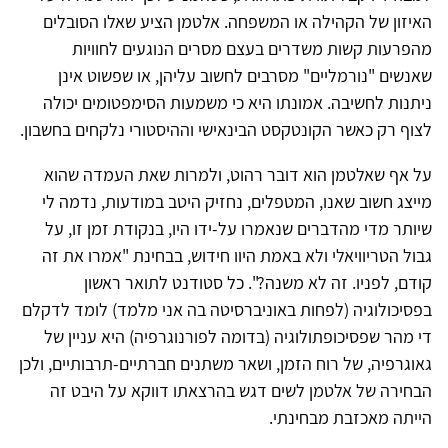
האיזון של הקהילה או המשפחה. אלטמן הציע שאלו הסובלים
מהפרעות קשות משדרים בעצם מסרים הנוגעים לחוויות
שאנשים "נורמליים" מסרבים לחשוב עליהן, או שפשוט אינן
ניתנות לחשיבה. אמונתו היא כי משמעות הסימפטומים יכולה
לצוף רק כאשר הקונטקסט הבינאישי וההיסטורי נלקחים בחשבון.
על אף שאלטמן הוא דובר רהוט, ולמרות שאת העמדה שהוא
מייצג חשוב שאנו, המטפלים, נחזיק היטב במודעות, נדמה לי
שיותר מדי מהדברים שנאמרו על-ידו היו, בנקודת זמן זו, על
גבול הטריוויאלי ולא באמת היוו חידוש, בבחינת "אמרו את זה
קודם, לפניו. זה לא משנה?". כל סטודנט לתואר ראשון
בפסיכולוגיה (לפחות באוניברסיטה בה אני מלמד) לומד לדקלם
די מהר שפסיכופתולוגיה (בדומה לפורנוגרפיה) היא עניין של
גאוגרפיה, של רוח הזמן, ושאר משתנים חברתיים-תרבותיים, ולכן
הבחירה של אלטמן לשים דגש בהרצאתו דווקא על היבט זה
הייתה מאכזבת מבחינתי.