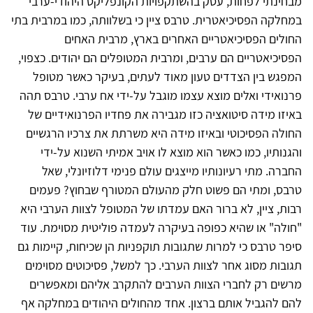
מבחינתי לפחות, עסק בהשתקפויות הקונפליקט היהודי-ערבי
במחלקה הפסיכיאטרית. טרבס ציין כי בשלוותה, כמו במרבית בתי
החולים הפסיכיאטריים האחרים בארץ, מרבית האחים
הפסיכיאטריים הם ערבים, ומרבית המטופלים הם יהודים. כצפוי,
המפגש בין הצדדים טעון מאוד לעתים, בעיקר כאשר מטופל
פרנואידי ואלים מוצא עצמו מוגבל על-ידי אח ערבי. טרבס תהה
באיזו מידה סיטואציה כזו מגבירה את פחדיו הפרנואידיים של
החולה הפסיכוטי ובאיזו מידה היא משרתת את צרכיו הרגשיים
והגנותיו, כמו כאשר הוא מוצא לו אויב אמיתי השנוא על-ידי
החברה. מתי רעיונותיו מייצגים עולם פנימי דלוזיונלי, שאל
טרבס, ומתי הם פשוט חלק מהעולם המטורף שבחוץ? פעמים
רבות, ציין, לא ברור האם עמדתו של המטופל לצוות הערבי היא
"חולה" או שהיא כפופה בעיקרה לעמדה פוליטית מסוימת. עוד
סיפר טרבס כי למרות שתגובות תוקפניות הן שכיחות, קיימות גם
תגובות מסוג אחר לצוות הערבי. כך למשל, פסיכוטים מסוימים
מרשים רק לחברי הצוות הערבים להתקרב אליהם ומאפשרים
להם להגביל אותם ברצון. אחד מהחולים היהודים במחלקה אף