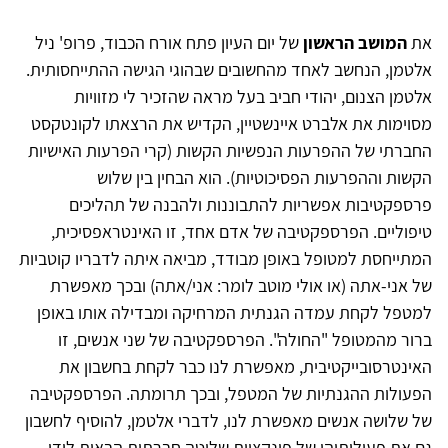
את
המושב הראשון
של יום העיון פתח אורח הכבוד, פרופ' ניל
אלטמן, הנחשב לאחד מהחשובים שבהוגי הגישה ההתייחסותית.
אלטמן הצנום, יהודי חביב בעל מראה שהזכיר לי מזוויות
מסוימות את אלברט איינשטיין, הקדיש את הרצאתו לקונטקסט
החברתי של ההפרעות הנפשיות הקשות (קרי הפרעות האישיות
הקשות וההפרעות הפסיכוטיות). הוא הבחין בין שלוש
פרספקטיבות אפשריות להתבוננות ולהבנה של תהליכים
טיפוליים. הפרספקטיבה של אדם אחד, זו האינטראפסיכית,
המתייחסת למטופל באופן מבודד, מביאה איתה לדבריו קוטביות
של אני-אתה (או אולי מוטב לומר: אני/אתה) ובכך מאפשרת
למטפל לקחת עמדה הגנתית המרחיקה ומבדילה אותו באופן
ברור מהמטופל "החולה". הפרספקטיבה של שני אנשים, זו
האינטרסובייקטיבית, מאפשרת לנו כבר לקחת בחשבון את
הפעולות ההגנתיות של המטפל, ובכך תרומתה. הפרספקטיבה
של שלושה אנשים מאפשרת לנו, לדברי אלטמן, להוסיף לחשבון
גם את פעולותיהן של פונקציות שליטה חברתית הבאות לידי