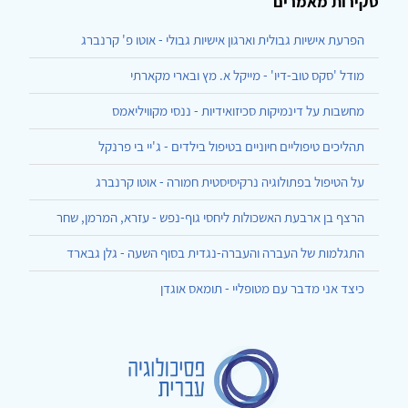
סקירות מאמרים
הפרעת אישיות גבולית וארגון אישיות גבולי - אוטו פ' קרנברג
מודל 'סקס טוב-דיו' - מייקל א. מץ ובארי מקארתי
מחשבות על דינמיקות סכיזואידיות - ננסי מקוויליאמס
תהליכים טיפוליים חיוניים בטיפול בילדים - ג'יי בי פרנקל
על הטיפול בפתולוגיה נרקיסיסטית חמורה - אוטו קרנברג
הרצף בן ארבעת האשכולות ליחסי גוף-נפש - עזרא, המרמן, שחר
התגלמות של העברה והעברה-נגדית בסוף השעה - גלן גבארד
כיצד אני מדבר עם מטופליי - תומאס אוגדן