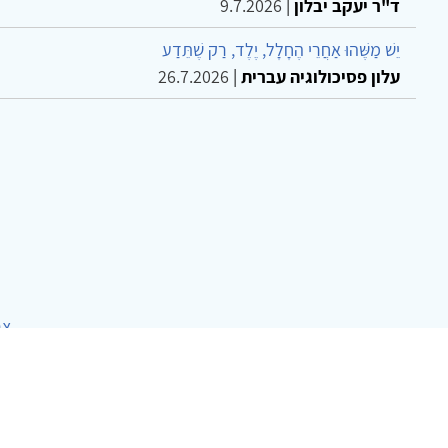
ד"ר יעקב יבלון
|
9.7.2026
יֵשׁ מַשֶּׁהוּ אַחֲרֵי הֶחָלָל, יֶלֶד, רַק שֶׁתֵּדַע
עלון פסיכולוגיה עברית
|
26.7.2026
צר