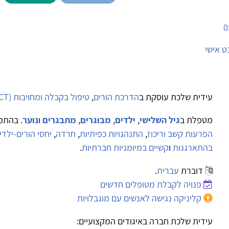
0
ט אישי
עידית שלכת עוסקת ב
הדרכת הורים
,
טיפול בקבלה ומחויבות (ACT)
מטפלת ב
גיל השלישי
,
ילדים
,
מבוגרים
,
מתבגרים
ו
נוער
. בהתמ
הפרעות קשב וריכוז
,
התנהגויות כפיתיות
,
חרדה
,
יחסי הורים-ילדי
בהתארגנות
ו
קשיים במיומניות חברתיות
.
דוברת
עברית
.
פנויה לקבלת מטופלים חדשים
קליניקה נגישה לאנשים עם מוגבלויות
עידית שלכת חברה באיגודים המקצועיים: