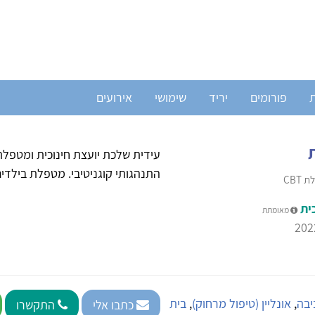
ת
פורומים
יריד
שימושי
אירועים
התנהגותי קוגניטיבי. מטפלת בילדים,
CBT
ית
מאומתת
יבה
,
אונליין (טיפול מרחוק)
,
בית
כתבו אלי
התקשרו