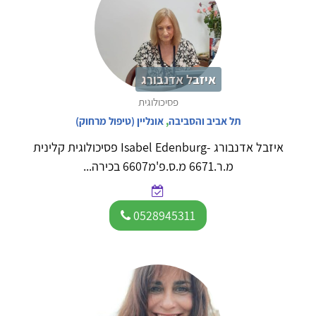
איזבל אדנבורג
פסיכולוגית
תל אביב והסביבה
,
אונליין (טיפול מרחוק)
איזבל אדנבורג -Isabel Edenburg פסיכולוגית קלינית
מ.ר.6671 מ.ס.פ'מ6607 בכירה...
0528945311