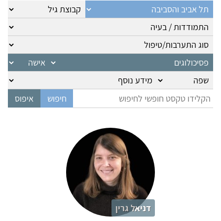
דניאל גרין