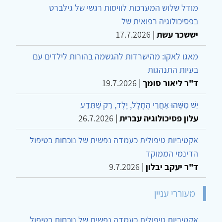
מודל שלוש המערכות לוויסות רגשי של גילברט
בפסיכולוגיה רפואית של
יששכר עשת
|
17.7.2026
מאגו לאקו: מהישרדות להגשמה בהורות לילדים עם
בעיות התנהגות
ד"ר ליאור סומך
|
19.7.2026
יֵשׁ מַשֶּׁהוּ אַחֲרֵי הֶחָלָל, יֶלֶד, רַק שֶׁתֵּדַע
עלון פסיכולוגיה עברית
|
26.7.2026
אקטיביות טיפולית כעמדה נפשית של נוכחות בטיפול
הדינמי הממוקד
ד"ר יעקב יבלון
|
9.7.2026
מעוררי עניין
אקטיביות טיפולית כעמדה נפשית של נוכחות בטיפול