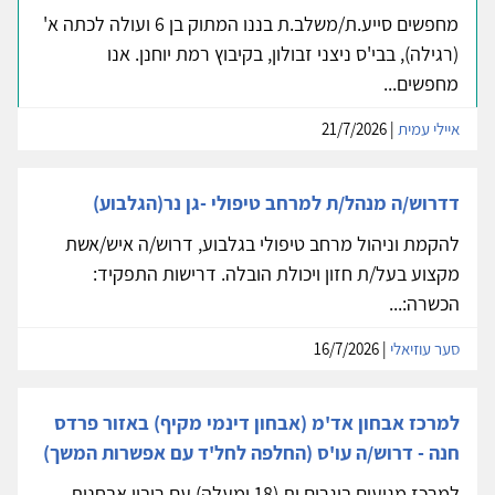
מחפשים סייע.ת/משלב.ת בננו המתוק בן 6 ועולה לכתה א'
(רגילה), בבי'ס ניצני זבולון, בקיבוץ רמת יוחנן. אנו
מחפשים...
איילי עמית
| 21/7/2026
דדרוש/ה מנהל/ת למרחב טיפולי -גן נר(הגלבוע)
להקמת וניהול מרחב טיפולי בגלבוע, דרוש/ה איש/אשת
מקצוע בעל/ת חזון ויכולת הובלה. דרישות התפקיד:
הכשרה:...
סער עוזיאלי
| 16/7/2026
למרכז אבחון אד'מ (אבחון דינמי מקיף) באזור פרדס
חנה - דרוש/ה עו'ס (החלפה לחל'ד עם אפשרות המשך)
למרכז מגיעים בוגרים.ות (18 ומעלה) עם ריבוי אבחנות