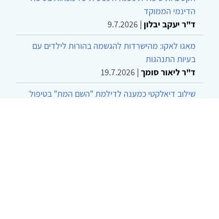
הדינמי הממוקד
ד"ר יעקב יבלון
|
9.7.2026
מאגו לאקו: מהישרדות להגשמה בהורות לילדים עם
בעיות התנהגות
ד"ר ליאור סומך
|
19.7.2026
שילוב דיאלקטי כמענה לדילמת "השם המת" בטיפול
בטרנסג'נדרים
מור שני שרמן
|
28.6.2026
מחויבות חברתית כעמדה אתית-טיפולית: שרטוט
מחדש של גבולות המקצוע
ד"ר יהונתן דבש ומאיה פרבר
|
26.6.2026