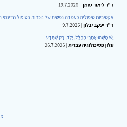
ד"ר ליאור סומך
|
19.7.2026
אקטיביות טיפולית כעמדה נפשית של נוכחות בטיפול הדינמי 
ד"ר יעקב יבלון
|
9.7.2026
יֵשׁ מַשֶּׁהוּ אַחֲרֵי הֶחָלָל, יֶלֶד, רַק שֶׁתֵּדַע
עלון פסיכולוגיה עברית
|
26.7.2026
צר