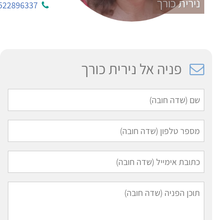
נירית כורך
522896337
פניה אל נירית כורך