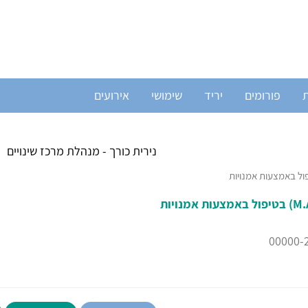
ת
פורומים
יריד
שימושי
אירועים
נירית כורך - מנהלת מרכז שינויים