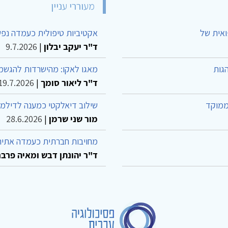
מעוררי עניין
ואית של
אקטיביות טיפולית כעמדה נפש
ד"ר יעקב יבלון
|
9.7.2026
גות
מאגו לאקו: מהישרדות להגשמה
ד"ר ליאור סומך
|
19.7.2026
ממוקד
שילוב דיאלקטי כמענה לדילמ
מור שני שרמן
|
28.6.2026
מחויבות חברתית כעמדה אתית
ד"ר יהונתן דבש ומאיה פרבר