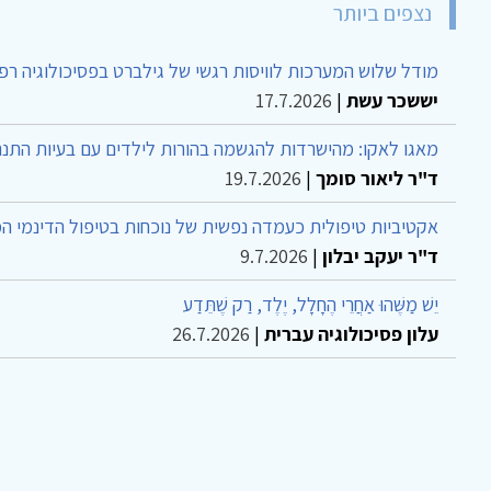
נצפים ביותר
מודל שלוש המערכות לוויסות רגשי של גילברט בפסיכולוגיה רפ
יששכר עשת
|
17.7.2026
מאגו לאקו: מהישרדות להגשמה בהורות לילדים עם בעיות התנה
ד"ר ליאור סומך
|
19.7.2026
אקטיביות טיפולית כעמדה נפשית של נוכחות בטיפול הדינמי ה
ד"ר יעקב יבלון
|
9.7.2026
יֵשׁ מַשֶּׁהוּ אַחֲרֵי הֶחָלָל, יֶלֶד, רַק שֶׁתֵּדַע
עלון פסיכולוגיה עברית
|
26.7.2026