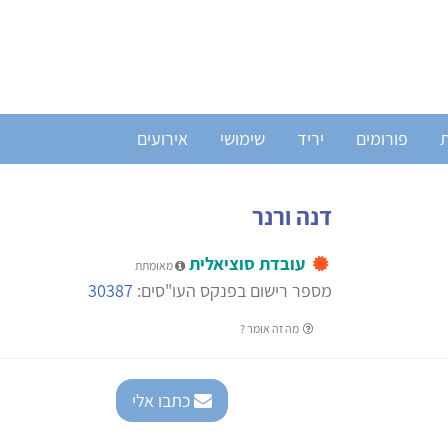
ת
פורומים
יריד
שימושי
אירועים
דנה ורנר
עובדת סוציאלית
מאומתת
מספר רישום בפנקס העו"סים:
30387
מה זה אומר ?
כתבו אלי