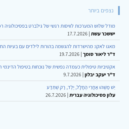
נצפים ביותר
מודל שלוש המערכות לוויסות רגשי של גילברט בפסיכולוגיה ר
יששכר עשת
|
17.7.2026
מאגו לאקו: מהישרדות להגשמה בהורות לילדים עם בעיות הת
ד"ר ליאור סומך
|
19.7.2026
אקטיביות טיפולית כעמדה נפשית של נוכחות בטיפול הדינמי 
ד"ר יעקב יבלון
|
9.7.2026
יֵשׁ מַשֶּׁהוּ אַחֲרֵי הֶחָלָל, יֶלֶד, רַק שֶׁתֵּדַע
עלון פסיכולוגיה עברית
|
26.7.2026