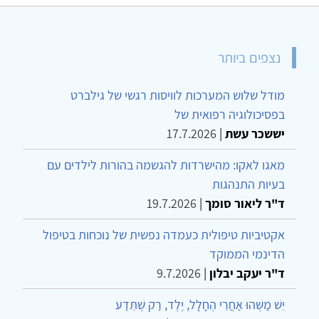
נצפים ביותר
מודל שלוש המערכות לוויסות רגשי של גילברט
בפסיכולוגיה רפואית של
יששכר עשת
|
17.7.2026
מאגו לאקו: מהישרדות להגשמה בהורות לילדים עם
בעיות התנהגות
ד"ר ליאור סומך
|
19.7.2026
אקטיביות טיפולית כעמדה נפשית של נוכחות בטיפול
הדינמי הממוקד
ד"ר יעקב יבלון
|
9.7.2026
יֵשׁ מַשֶּׁהוּ אַחֲרֵי הֶחָלָל, יֶלֶד, רַק שֶׁתֵּדַע