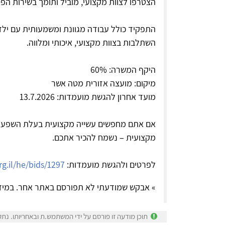
הצטרפו לצוות מקצועי, מוביל ותומך בשירות הפס
התפקיד כולל עבודה מגוונת ומשמעותית עם ילדים,
השתלבות בצוות מקצועי, איכותי ומלווה.
היקף המשרה: 60%
מיקום: מועצה אזורית מטה אשר
מועד אחרון להגשת מועמדות: 13.7.2026
אם אתם מחפשים עשייה מקצועית בעלת השפעה
מקצועית – נשמח להכיר אתכם.
לפרטים ולהגשת מועמדות:
rg.il/he/bids/1297
» אבקש שמודעתי לא תפורסם באתר אחר. במיד
תוכן מודעה זו פורסם על ידי המשתמש.ת ובאחריותו. נתק