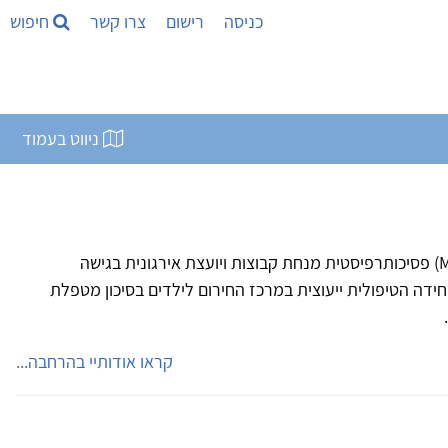
כניסה
רישום
צרו קשר
חיפוש
ניווט בעמוד
גמליאל ירימי מירי עו"ס קלינית (M.A) פסיכותרפיסטית מנחת קבוצות ויועצת אירגונית בגישה
דה הטיפולית ייעוצית במרכז החירום לילדים בסיכון מטפלת
קראו אודותיי בהרחבה...