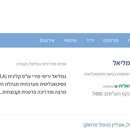
ת
פורומים
יריד
שימושי
אירועים
גמליאל
אודות מירי ירימי גמליאל בקצרה:
רפיסטית בגישה פסיכואנליאית
פסיכואנליטית מערכתית מנהלת היחי
אלית
מאומתת
מרצה ומדריכה פרטנית וקבוצתית...
קס העו"סים:
7480
ל
,
אונליין (טיפול מרחוק)