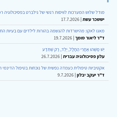
מודל שלוש המערכות לוויסות רגשי של גילברט בפסיכולוגיה ר
יששכר עשת
|
17.7.2026
מאגו לאקו: מהישרדות להגשמה בהורות לילדים עם בעיות הת
ד"ר ליאור סומך
|
19.7.2026
יֵשׁ מַשֶּׁהוּ אַחֲרֵי הֶחָלָל, יֶלֶד, רַק שֶׁתֵּדַע
עלון פסיכולוגיה עברית
|
26.7.2026
אקטיביות טיפולית כעמדה נפשית של נוכחות בטיפול הדינמי 
ד"ר יעקב יבלון
|
9.7.2026