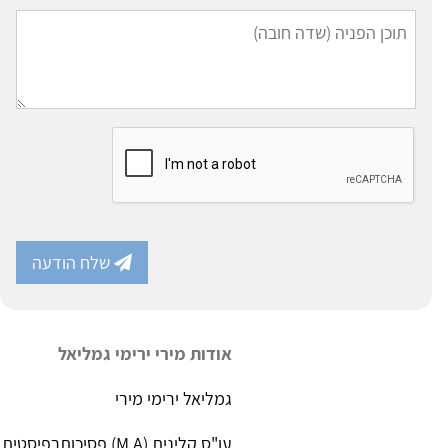
שלח הודעה
אודות מירי ירימי גמליאל
גמליאל ירימי מירי
עו"ס קלינית (M.A) פסיכותרפיסטית מנחת קבוצות ויועצת אירגונית בגישה פסיכואנליטית מערכתית