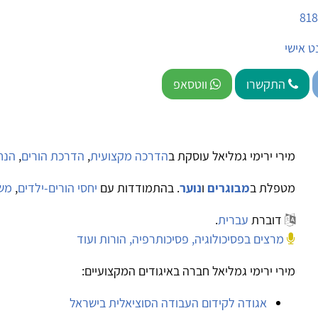
ט אישי
התקשרו
ווטסאפ
מירי ירימי גמליאל עוסקת ב
הדרכה מקצועית
,
הדרכת הורים
,
הנח
מטפלת ב
מבוגרים
ו
נוער
. בהתמודדות עם
יחסי הורים-ילדים
,
משב
דוברת
עברית
.
מרצים בפסיכולוגיה, פסיכותרפיה, הורות ועוד
מירי ירימי גמליאל חברה באיגודים המקצועיים:
אגודה לקידום העבודה הסוציאלית בישראל