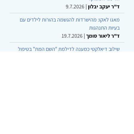
ד"ר יעקב יבלון
|
9.7.2026
מאגו לאקו: מהישרדות להגשמה בהורות לילדים עם
בעיות התנהגות
ד"ר ליאור סומך
|
19.7.2026
שילוב דיאלקטי כמענה לדילמת "השם המת" בטיפול
בטרנסג'נדרים
מור שני שרמן
|
28.6.2026
מחויבות חברתית כעמדה אתית-טיפולית: שרטוט
מחדש של גבולות המקצוע
ד"ר יהונתן דבש ומאיה פרבר
|
26.6.2026