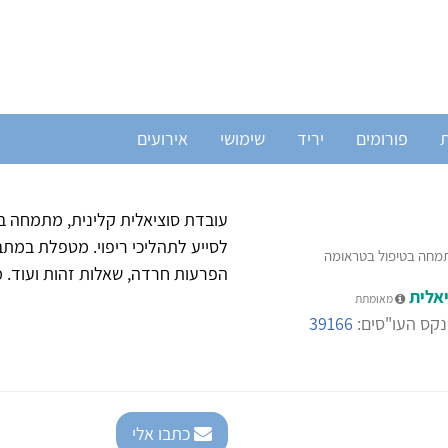
ת
פורומים
יריד
שימושי
אירועים
עובדת סוציאלית קלינית, מתמחה ב
לסייע לתהליכי ריפוי. מטפלת במתב
תמחה בטיפול בטראומה
הפרעות חרדה, שאלות זהות ועוד. 
אלית
מאומתת
קס העו"סים:
39166
כתבו אלי