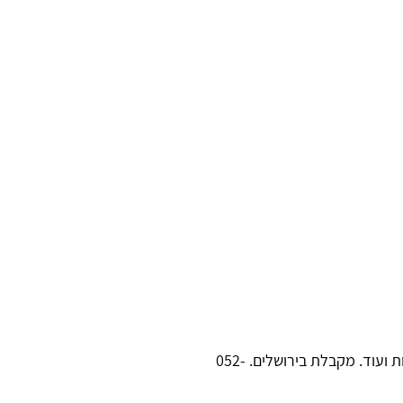
מטפלת במתבגרים ומבוגרים. מטפלת בטראומה, טראומה מינית, משברי חיים, הפרעות חרדה, שאלות זהות ועוד. מקבלת בירושלים. 052-