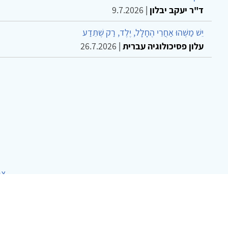
ד"ר יעקב יבלון
|
9.7.2026
יֵשׁ מַשֶּׁהוּ אַחֲרֵי הֶחָלָל, יֶלֶד, רַק שֶׁתֵּדַע
עלון פסיכולוגיה עברית
|
26.7.2026
צר