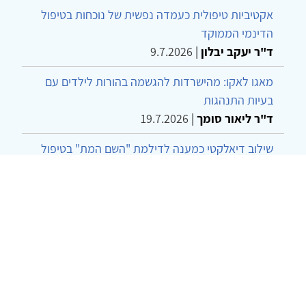
אקטיביות טיפולית כעמדה נפשית של נוכחות בטיפול
הדינמי הממוקד
ד"ר יעקב יבלון
|
9.7.2026
מאגו לאקו: מהישרדות להגשמה בהורות לילדים עם
בעיות התנהגות
ד"ר ליאור סומך
|
19.7.2026
שילוב דיאלקטי כמענה לדילמת "השם המת" בטיפול
בטרנסג'נדרים
מור שני שרמן
|
28.6.2026
מחויבות חברתית כעמדה אתית-טיפולית: שרטוט
מחדש של גבולות המקצוע
ד"ר יהונתן דבש ומאיה פרבר
|
26.6.2026