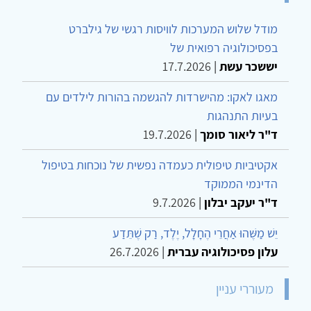
מודל שלוש המערכות לוויסות רגשי של גילברט
בפסיכולוגיה רפואית של
יששכר עשת
|
17.7.2026
מאגו לאקו: מהישרדות להגשמה בהורות לילדים עם
בעיות התנהגות
ד"ר ליאור סומך
|
19.7.2026
אקטיביות טיפולית כעמדה נפשית של נוכחות בטיפול
הדינמי הממוקד
ד"ר יעקב יבלון
|
9.7.2026
יֵשׁ מַשֶּׁהוּ אַחֲרֵי הֶחָלָל, יֶלֶד, רַק שֶׁתֵּדַע
עלון פסיכולוגיה עברית
|
26.7.2026
מעוררי עניין