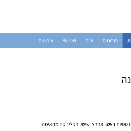
ת
פורומים
יריד
שימושי
אירועים
נה
 ססיות ראשון אחהצ ושישי. הקליניקה מתאימה