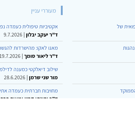
מעוררי עניין
פואית של
אקטיביות טיפולית כעמדה נפש
ד"ר יעקב יבלון
|
9.7.2026
נהגות
מאגו לאקו: מהישרדות להגשמ
ד"ר ליאור סומך
|
19.7.2026
שילוב דיאלקטי כמענה לדילמ
מור שני שרמן
|
28.6.2026
הממוקד
מחויבות חברתית כעמדה אתית
ד"ר יהונתן דבש ומאיה פרבר