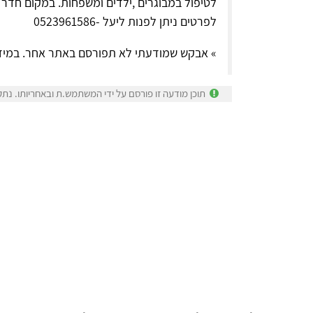
לטיפול במבוגרים ,ילדים ומשפחות. במקום חדר 
לפרטים ניתן לפנות ליעל -0523961586
» אבקש שמודעתי לא תפורסם באתר אחר. במיד
תוכן מודעה זו פורסם על ידי המשתמש.ת ובאחריותו. נתק