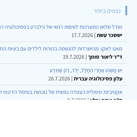
נצפים ביותר
מודל שלוש המערכות לוויסות רגשי של גילברט בפסיכולוגיה ר
יששכר עשת
|
17.7.2026
מאגו לאקו: מהישרדות להגשמה בהורות לילדים עם בעיות הת
ד"ר ליאור סומך
|
19.7.2026
יֵשׁ מַשֶּׁהוּ אַחֲרֵי הֶחָלָל, יֶלֶד, רַק שֶׁתֵּדַע
עלון פסיכולוגיה עברית
|
26.7.2026
אקטיביות טיפולית כעמדה נפשית של נוכחות בטיפול הדינמי 
ד"ר יעקב יבלון
|
9.7.2026