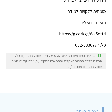
הדרכת הורים וצוות ביה“ס
מומחית ללקויות למידה
תושבת ירושלים
https://g.co/kgs/Wk5qttd
טל. 052-6830777
הפרטים המובאים בכרטיס האישי של תמר שוורץ גדעוני, ובכללם
פרטים בדבר התואר האקדמי וההכשרה המקצועית נוסחו על ידי תמר
שוורץ גדעוני ובאחריותו/ה.
נצפים ביותר