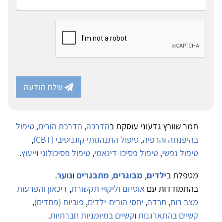
שלח הודעה
תמר שוורץ גדעוני עוסקת ב
הדרכה
,
הדרכת הורים
,
טיפול
בהיפנוזה והרפיה
,
טיפול התנהגותי קוגניטיבי (CBT)
,
טיפול נפשי
,
טיפול פסיכו-דינאמי
,
טיפול פסיכולוגי
ו
ייעוץ
.
מטפלת ב
ילדים
,
מבוגרים
,
מתבגרים
ו
נוער
.
בהתמודדות עם
אוטיזם וליקויי תקשורת
,
דיכאון והפרעות
מצב רוח
,
חרדה
,
יחסי הורים-ילדים
,
פוביות (פחדים)
,
קשיים בהתארגנות
ו
קשיים במיומניות חברתיות
.