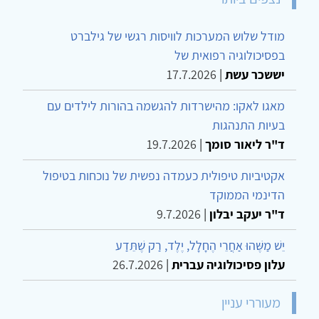
מודל שלוש המערכות לוויסות רגשי של גילברט
בפסיכולוגיה רפואית של
יששכר עשת
|
17.7.2026
מאגו לאקו: מהישרדות להגשמה בהורות לילדים עם
בעיות התנהגות
ד"ר ליאור סומך
|
19.7.2026
אקטיביות טיפולית כעמדה נפשית של נוכחות בטיפול
הדינמי הממוקד
ד"ר יעקב יבלון
|
9.7.2026
יֵשׁ מַשֶּׁהוּ אַחֲרֵי הֶחָלָל, יֶלֶד, רַק שֶׁתֵּדַע
עלון פסיכולוגיה עברית
|
26.7.2026
מעוררי עניין