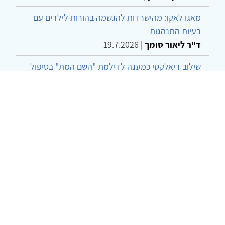
מאגו לאקו: מהישרדות להגשמה בהורות לילדים עם
בעיות התנהגות
ד"ר ליאור סומך
|
19.7.2026
שילוב דיאלקטי כמענה לדילמת "השם המת" בטיפול
בטרנסג'נדרים
מור שני שרמן
|
28.6.2026
מחויבות חברתית כעמדה אתית-טיפולית: שרטוט
מחדש של גבולות המקצוע
ד"ר יהונתן דבש ומאיה פרבר
|
26.6.2026