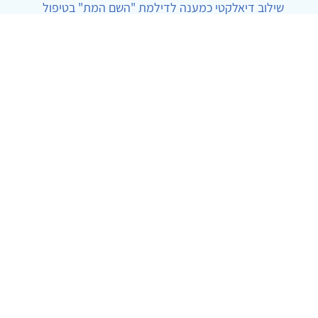
שילוב דיאלקטי כמענה לדילמת "השם המת" בטיפול
בטרנסג'נדרים
מור שני שרמן
|
28.6.2026
מחויבות חברתית כעמדה אתית-טיפולית: שרטוט
מחדש של גבולות המקצוע
ד"ר יהונתן דבש ומאיה פרבר
|
26.6.2026
© 2002-2026 כל הזכויות שמורות
צרו קשר
הצהרת נגישות
אמנת שימוש
מדיניות
פרטיות
מפת אתר