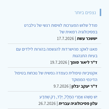
נצפים ביותר
מודל שלוש המערכות לוויסות רגשי של גילברט
בפסיכולוגיה רפואית של
יששכר עשת
|
17.7.2026
מאגו לאקו: מהישרדות להגשמה בהורות לילדים עם
בעיות התנהגות
ד"ר ליאור סומך
|
19.7.2026
אקטיביות טיפולית כעמדה נפשית של נוכחות בטיפול
הדינמי הממוקד
ד"ר יעקב יבלון
|
9.7.2026
יֵשׁ מַשֶּׁהוּ אַחֲרֵי הֶחָלָל, יֶלֶד, רַק שֶׁתֵּדַע
עלון פסיכולוגיה עברית
|
26.7.2026