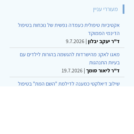
מעוררי עניין
אקטיביות טיפולית כעמדה נפשית של נוכחות בטיפול
הדינמי הממוקד
ד"ר יעקב יבלון
|
9.7.2026
מאגו לאקו: מהישרדות להגשמה בהורות לילדים עם
בעיות התנהגות
ד"ר ליאור סומך
|
19.7.2026
שילוב דיאלקטי כמענה לדילמת "השם המת" בטיפול
בטרנסג'נדרים
מור שני שרמן
|
28.6.2026
מחויבות חברתית כעמדה אתית-טיפולית: שרטוט
מחדש של גבולות המקצוע
ד"ר יהונתן דבש ומאיה פרבר
|
26.6.2026