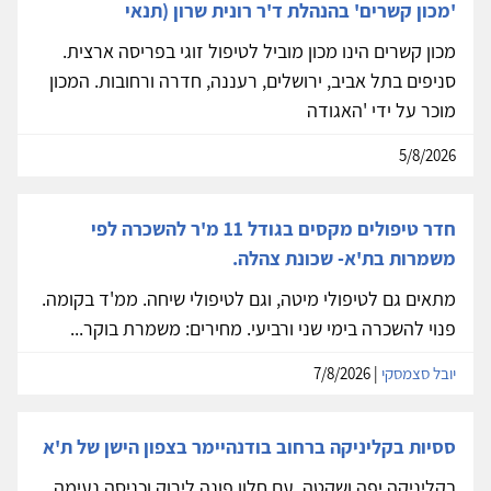
'מכון קשרים' בהנהלת ד'ר רונית שרון (תנאי
מכון קשרים הינו מכון מוביל לטיפול זוגי בפריסה ארצית.
סניפים בתל אביב, ירושלים, רעננה, חדרה ורחובות. המכון
מוכר על ידי 'האגודה
5/8/2026
חדר טיפולים מקסים בגודל 11 מ'ר להשכרה לפי
משמרות בת'א- שכונת צהלה.
מתאים גם לטיפולי מיטה, וגם לטיפולי שיחה. ממ'ד בקומה.
פנוי להשכרה בימי שני ורביעי. מחירים: משמרת בוקר...
יובל סצמסקי
| 7/8/2026
ססיות בקליניקה ברחוב בודנהיימר בצפון הישן של ת'א
בקליניקה יפה ושקטה, עם חלון פונה לירוק וכניסה נעימה