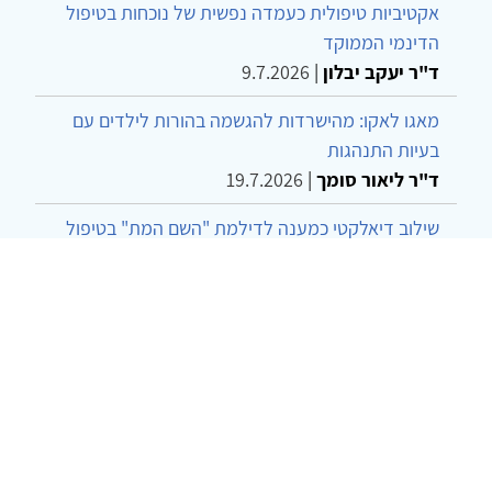
אקטיביות טיפולית כעמדה נפשית של נוכחות בטיפול
הדינמי הממוקד
ד"ר יעקב יבלון
|
9.7.2026
מאגו לאקו: מהישרדות להגשמה בהורות לילדים עם
בעיות התנהגות
ד"ר ליאור סומך
|
19.7.2026
שילוב דיאלקטי כמענה לדילמת "השם המת" בטיפול
בטרנסג'נדרים
מור שני שרמן
|
28.6.2026
מחויבות חברתית כעמדה אתית-טיפולית: שרטוט
מחדש של גבולות המקצוע
ד"ר יהונתן דבש ומאיה פרבר
|
26.6.2026