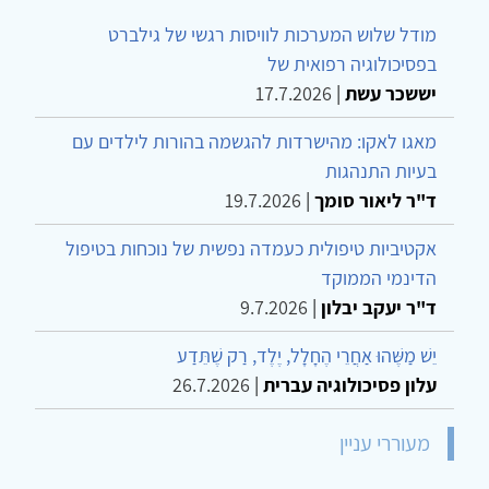
מודל שלוש המערכות לוויסות רגשי של גילברט
בפסיכולוגיה רפואית של
יששכר עשת
|
17.7.2026
מאגו לאקו: מהישרדות להגשמה בהורות לילדים עם
בעיות התנהגות
ד"ר ליאור סומך
|
19.7.2026
אקטיביות טיפולית כעמדה נפשית של נוכחות בטיפול
הדינמי הממוקד
ד"ר יעקב יבלון
|
9.7.2026
יֵשׁ מַשֶּׁהוּ אַחֲרֵי הֶחָלָל, יֶלֶד, רַק שֶׁתֵּדַע
עלון פסיכולוגיה עברית
|
26.7.2026
מעוררי עניין