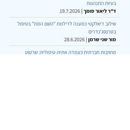
בעיות התנהגות
ד"ר ליאור סומך
|
19.7.2026
שילוב דיאלקטי כמענה לדילמת "השם המת" בטיפול
בטרנסג'נדרים
מור שני שרמן
|
28.6.2026
מחויבות חברתית כעמדה אתית-טיפולית: שרטוט
מחדש של גבולות המקצוע
ד"ר יהונתן דבש ומאיה פרבר
|
26.6.2026
© 2002-2026 כל הזכויות שמורות