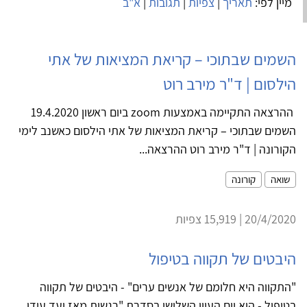
מיין לפי:
תאריך
|
צפיות
|
תגובות
|
א"ב
השמים שבתוכי – קריאת המציאות של אתי
הילסום | ד"ר מירב רוט
ההרצאה התקיימה באמצעות zoom ביום ראשון 19.4.2020
השמים שבתוכי – קריאת המציאות של אתי הילסום כאשנב לימי
הקורונה | ד"ר מירב רוט ההרצאה...
שואה
קורונה
20/4/2020 | 15,919 צפיות
היבטים של תקווה בטיפול
"התקווה היא חלומם של אנשים ערים" - היבטים של תקווה
בטיפול - הוא יום העיון השלישי בסדרת "רגשות מאז ועד עידן