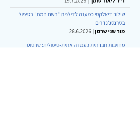
ד"ר ליאור סומך
|
19.7.2026
שילוב דיאלקטי כמענה לדילמת "השם המת" בטיפול
בטרנסג'נדרים
מור שני שרמן
|
28.6.2026
מחויבות חברתית כעמדה אתית-טיפולית: שרטוט
מחדש של גבולות המקצוע
ד"ר יהונתן דבש ומאיה פרבר
|
26.6.2026
© 2002-2026 כל הזכויות שמורות