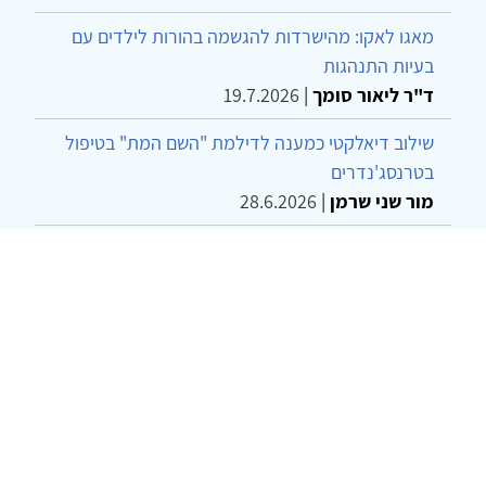
מאגו לאקו: מהישרדות להגשמה בהורות לילדים עם
בעיות התנהגות
ד"ר ליאור סומך
|
19.7.2026
שילוב דיאלקטי כמענה לדילמת "השם המת" בטיפול
בטרנסג'נדרים
מור שני שרמן
|
28.6.2026
מחויבות חברתית כעמדה אתית-טיפולית: שרטוט
מחדש של גבולות המקצוע
ד"ר יהונתן דבש ומאיה פרבר
|
26.6.2026