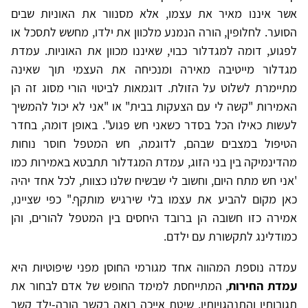
אשר איננו מאיר את עצמו, אלא מסנוור את האוניות שבים
הסוער. לחלופין, הורה הנמנע מלכוון את ילדו, מחשש לתסכל או
לפגוע, דומה למגדלור כבוי, שאיננו מכוון את האוניות. עמדת
מגדלור מייטיבה מאירה ומנכיחה את העצמי תוך שאינה
מתיימרת לשלוט על הזולת. דוגמאות לביטוי הורי מסוג זה הן
האמירות "קשה לי עם הצעקות בבית" או "אני לא יכול להמשיך
לעשות כאילו הכל בסדר כשאני חש פגוע". באופן דומה, בחדר
הטיפול במצבים שבהם, לדוגמה, חש המטפל חוסר נוחות
מהדינמיקה בין בני הזוג, עמדת המגדלור תתבטא באמירות כמו
'אני חש מתח היום, וחשוב לי שבשיח שלנו כצוות, לכל אחד יהיה
כאן מקום להביע את עצמו בלי שירגיש מותקף." כפי שציינו,
אמירה כזו חשובה הן ברובד היחסים בין המטפל להורים, והן
כמודלינג לתקשורת עם ילדם.
עמדה נוספת המהווה אחד מגורמי החוסן מפני שיפוטיות היא
עמדת החירות
, המתייחסת למימד החופש של אדם לבחור את
תגובותיו והתנהגויותיו. שיטת אייכה רואה בקשר הורה-ילד קשר