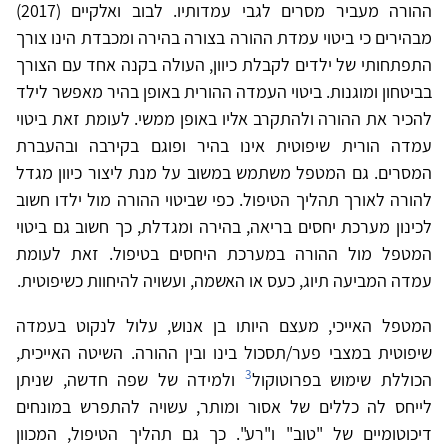
ההורה מעביר מסרים לגבי עמדותיו. לבוב ואלקיים (2017)
מבהירים כי ביטוי עמדת ההורה בצורה בהירה ומכבדת הינו צורך
התפתחותי של ילדים לקבלת כיוון, העולה בקנה אחד עם הצורך
בביטחון ומוגנות. ביטוי העמדה ההורית באופן בהיר מאפשר לילד
להכיר את ההורה ולהתקרב אליו באופן ממשי. לעומת זאת ביטוי
עמדה הורית שיפוטית אינו בהיר ופוגם בקירבה ובהעברת
המסרים. גם המטפל משתמש במשוב על מנת ליצור כיוון מגדל
להורה לאורך תהליך הטיפול. כפי שביטוי ההורה מול ילדו חשוב
לכינון מערכת יחסים בריאה, בהירה ומגדלת, כך חשוב גם ביטוי
המטפל מול ההורה במערכת היחסים בטיפול. זאת לעומת
עמדה המביעה תיוג, כעס או האשמה, ועשויה להיחוות כשיפוטית.
המטפל האייכי, מעצם היותו בן אנוש, עלול לנקוט בעמדה
שיפוטית במצבי פער/תסכול בינו ובין ההורה. השיטה האייכית,
3
הכוללת שימוש בפרוטוקול
ולמידה של שפה חדשה, שניתן
לייחס לה כללים של אסור ומותר, עשויה להתפרש במונחים
דיכוטומיים של "טוב" ו"רע". כך גם תהליך הטיפול, המכוון