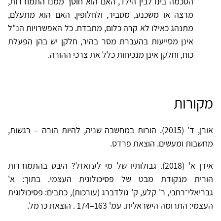
הסכמה בינו לבין הילד, האם הוא חוסך ממנו התמודדות,
מרצה או משכנע, מסביר, ולחלופין, האם הוא מתעלם,
מתנהג כאילו לא קרה כלום, מתבדח. כל האפשרויות הנ"ל
אינן מסייעות בהעברת מסר בהיר, חלקן יש בהן הפעלת
כוח, וחלקן אינן מנכיחות כלל את צרכי ההורה.
מקורות
אורן, ד' (2015). הורות במחשבה שניה, להיות הורה – רגשות,
מחשבות ומעשים. הוצאת פרדס.
אידן א' (2018). גבולותיו של מי לעזאזל? היבט בהתמודדות
הורית מנקודת מבט של פסיכולוגית העצמי. בתוך: א'
גבריאלי־רחבי, ר' קלע, ק' גולדברג (עורכות), כתבים: פסיכולוגית
העצמי: התרומה הישראלית. עמ' 163–174 . הוצאת כרמל.