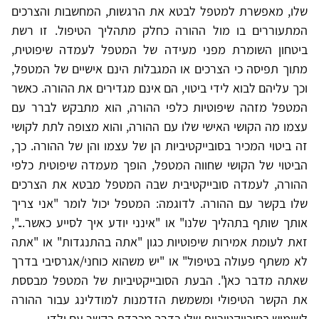
שלו, מאפשרת למטפל לבטא את הרגשות, המחשבות והצרכים
המתעוררים בו מול ההורה כחלק מתהליך הטיפול. זו רשת
ביטחון השומרת מפני מעידה של המטפל לעמדה שיפוטית,
מתוך תפיסה כי הצרכים או המגבלות הינם אישיים של המטפל,
וכך עליהם לבוא לידי ביטוי, הם אינם מגדירים את ההורה. כאשר
המטפל מזהה שיפוטיות כלפי ההורה, הוא מתבקש לברר עם
עצמו מה הקושי האישי שלו עם ההורה, והוא מצופה לתת לקושי
זה ביטוי המכיר בסובייקטיביות הן של עצמו והן של ההורה. כך,
הביטוי של הקושי שחווה המטפל, הופך מעמדה שיפוטית כלפי
ההורה, לעמדה סובייקטיבית שבה המטפל מבטא את הצרכים
שלו בקשר עם ההורה. לדוגמה: המטפל יכול לומר "אני צריך
אותך שותף בתהליך שלנו" או "אינני יודע איך לסייע כאשר...",
זאת לעומת אמירות שיפוטיות כגון "אתה בהתנגדות" או "אתה
לא משתף פעולה בטיפול" או "יש משהוא כוחני/אגרסיבי בדרך
שאתה מדבר כאן". הבעת הסובייקטיביות של המטפל מבססת
את הקשר הטיפולי ומשמשת הזדמנות למודלינג עבור ההורה
לשימוש בסובייקטיביות שלו בדרך מכבדת בקשר עם ילדו.