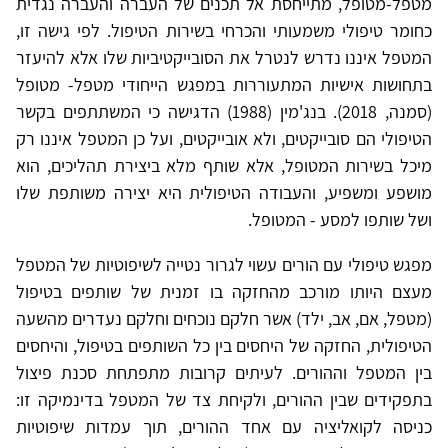
מטפל-מטופל, מתייחסת אל תכנים של העברה והעברה נגדית
כחומר טיפולי משמעותי והכרחי בשירות הטיפול. לפי גישה זו,
המטפל איננו נדרש לנטרל את הסובייקטיביות שלו אלא להיעזר
בתחושות אישיות המתעוררות במפגש הייחודי מטפל- מטופל
(סמנה, 2018). בנג'מין (1988) הדגישה כי המשתתפים בקשר
הטיפולי הם סובייקטים, ולא אובייקטים, ועל כן המטפל איננו רק
מיכל בשירות המטופל, אלא שותף מלא ביצירת תהליכים, הוא
מושפע ומשפיע, והעבודה הטיפולית היא יצירה משותפת שלו
ושל שותפו למסע - המטופל.
מפגש טיפולי עם הורים עשוי לגרור נטייה לשיפוטיות של המטפל
מעצם היותו מורכב מהחזקה בו זמנית של שותפים בטיפול
(מטפל, אם, אב, ילד) אשר חלקם נוכחים וחלקם נעדרים מהשעה
הטיפולית, החזקה של היחסים בין כל השותפים בטיפול, והיחסים
בין המטפל וההורים. לעיתים קרובות מתפתחת סכנת פיצול
בתפקידים שבין ההורים, ולקיחת צד של המטפל בדינמיקה זו:
כניסה לקואליציה עם אחד ההורים, תוך עמדות שיפוטיות