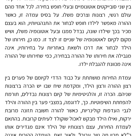
בין שני סובייקטים אוטונומיים ובעלי חופש בחירה. לכל אחד מהם
עולם רגשי, רצונות וצרכים משלו. על בסיס עמדה זו, כאשר
ההורה מאפשר לילדו חופש לבחור את התנהגויותיו, הוא בעצם
מכיר בכך שילדו שונה, נבדל ממנו ובעל אוטונומיה משלו, ושיש
מקום לקיום לאוטונומיה של שניים זו לצד זו. כמו כן, חירותו של
הילד לבחור את דרכו ולשאת באחריות על בחירותיו, אינה
מגבילה את חירותו של ההורה בבחירה, כפי שחירותו של ההורה
אינה מכוונת להגבלת ילדו.
עמדת החירות מושתתת על כבוד הדדי לקיומם של פערים בין
רצון ההורה ורצון הילד, ומקדמת שיח שבו יש הכרה ברצונות
שניהם. הכרה זו, והלגיטימיות של קיום רצונות נבדלים, תורמת
להפחתת השיפוטיות. כך, לדוגמה, במצבי פער בין ההורה והילד
לגבי העדפות קולינריות, כאשר להורה חשובה תזונה מרובת
ירקות, ואילו הילד מבקש לאכול שוקולד לעיתים קרובות. בהתאם
לעמדת החירות, עצם רצונותיו של הילד אינם מגדירים אותו
כ"לא מבין מה טוב עבורו", ולאור זאת, העמדה ההורית איננה