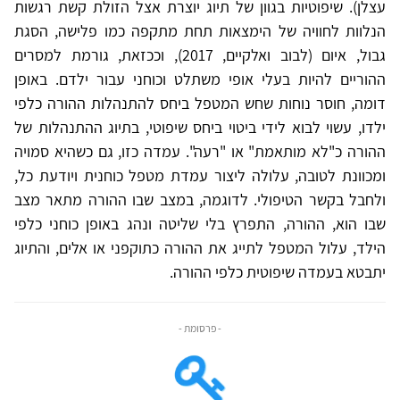
עצלן). שיפוטיות בגוון של תיוג יוצרת אצל הזולת קשת רגשות
הנלוות לחוויה של הימצאות תחת מתקפה כמו פלישה, הסגת
גבול, איום (לבוב ואלקיים, 2017), וככזאת, גורמת למסרים
ההוריים להיות בעלי אופי משתלט וכוחני עבור ילדם. באופן
דומה, חוסר נוחות שחש המטפל ביחס להתנהלות ההורה כלפי
ילדו, עשוי לבוא לידי ביטוי ביחס שיפוטי, בתיוג ההתנהלות של
ההורה כ"לא מותאמת" או "רעה". עמדה כזו, גם כשהיא סמויה
ומכוונת לטובה, עלולה ליצור עמדת מטפל כוחנית ויודעת כל,
ולחבל בקשר הטיפולי. לדוגמה, במצב שבו ההורה מתאר מצב
שבו הוא, ההורה, התפרץ בלי שליטה ונהג באופן כוחני כלפי
הילד, עלול המטפל לתייג את ההורה כתוקפני או אלים, והתיוג
יתבטא בעמדה שיפוטית כלפי ההורה.
- פרסומת -