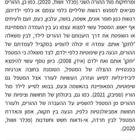
ומרחיקות מול ההורה השני (פכלר ושות', 2020). כמו כן, ההורים
מביאים למפגש רגשות שליליים כלפי עצמם או כלפי ילדיהם,
רגשות כגון חוסר אונים, אשמה, בושה, עלבון, כעס, זעם ולעיתים
אף ייאוש. המטפל עשוי למצוא עצמו נע בין העמדה המסתייגת
או השופטת את דרך היענותם של ההורים לילד, לבין משאלה
'לתקן' אותם. עמדה זו יכולה להופיע במקביל לעמדתם של
ההורים, הנעה בין שיפוטיות כלפי ילדם, לצד משאלה כי המטפל
'יתקן' אותם ואת ילדם (אידן, 2008). כיוון נוסף עשוי להימצא
בפנטזיית ההצלה של המטפל, הטומנת בחובה אנרגיות
ליבידינליות לסיוע ועזרה, העשויות לעורר אצל המטפל גם
שיפוטיות, המאופיינת בהאשמה וכעס, בבואו לסייע לילד מול
הוריו (ספיבק, 2021). כמו גם, ביכולתן של תחושות וציפיות של
ההורים מן המטפל להשפיע על ההעברה של ההורים, ולעורר
תחושת אמביוולנטיות כלפיו, הנעה בין תקווה, אמון והאדרת
המטפל לבין חרדה, אי-ודאות חשש וחשדנות (פכלר ושות',
2020).