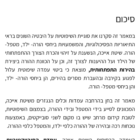
סיכום
במאמר זה סקרנו את סוגיית השיפוטיות על היבטיה השונים בראי
התיאוריות הפסיכולוגיות, והמשמעויות ביחסי הורה- ילד, מטפל-
הורה. שיטת אייכה, הנשענת על זיהוי והכרת הצורך ההתפתחותי
של הילד ועל ההיענות לצורך זה, וכן על הכוונת ההורה ביצירת
בהירות התפתחותית,
מוצאת כי ביטוי עמדה שיפוטית עלול
לפגוע בקירבה ובהעברת מסרים בהירים, הן ביחסי הורה- ילד,
והן ביחסי מטפל- הורה.
מאמר זה בחן בהרחבה עמדות וכלים הנגזרים משיטת אייכה,
המכוונים לסייע בידי המטפל ובידי ההורה, בצמצום השיפוטיות,
לטובת קידום מרחב שיש בו מקום לשני סובייקטים, באמצעות
נוכחות רכה ובהירה של ההורה כלפי ילדו, והמטפל כלפי ההורה.
העמדה הבסיסית בשיטת אייכה,
עמדת הסובייקטיביות
,