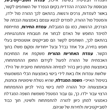
מבוססת על ההכרה ההדדית בקיום הנפרד של השותפים לקשר,
באשר לעמדות, צרכים ורגשות. בהתאם לכך ההורה מול ילדו,
והמטפל מול ההורה, לומדים לבטא עצמם באמצעות הנכחה של
הצרכים, הרגשות, כמו גם המגבלות.
עמדת החירות
, מתייחסת
למימד החופש של האדם לבחור את תגובותיו והתנהגויותיו.
בהתאם לכך, השותפים לקשר הם סובייקטים אוטונומיים בעלי
חופש בחירה, וכל אחד נבדל ובעל ייחודיות ומקום משלו בתוך
הקשר.
עמדת האחריות ההורית
משקפת את המחויבות
האכפתית של ההורה לפעול לקידום החוסן ההתפתחותי,
באמצעות מתן כיוון בהיר לצמיחה והתפתחות מיטבית של הילד.
שלושת עמדות אלו באות לידי ביטוי באמצעות הכלי המשמעותי
בטיפול האייכי-
השפה המגדלת
, שהיא נטולת שיפוטיות וכוחנות,
ובאמצעותה יכול ההורה לתת ביטוי בהיר לכיוון ההתפתחות
הרצוי עבור ילדו. כך, גם עבור המטפל משמשת השפה המגדלת
כאמצעי למתן כיוון להורה להתפתחות ולשינוי, תוך כבוד
לסובייקטיביות ולחירות של שניהם.