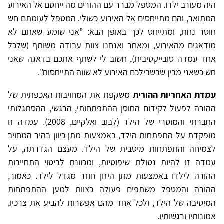
היה מעורב ילדו. המטפל מברר עם ההורים מה ייחסם אל האירוע
המתואר, והם מתייחסים אל האירוע כשולי. המטפל לעומתם חש
חוסר נחת, ומתייחס לכך באופן הבא: "אני שומע שאתם לא
מודאגים מהאירוע, ומאחר ואנחנו צוות עבודה משותף (שלכל
אחד עמדה סובייקטיבית), חשוב לי לשתף אתכם בדאגה שאני
חש כשאני מבין שבשבילכם האירוע לא שווה התייחסות".
עמדת האחריות ההורית
משקפת את המחויבות האכפתית של
ההורה לפעול לקידום החוסן ההתפתחותי, הרגשי, ההסתגלותי
החברתי והמוסרי של הילד (לבוב ואלקיים, 2008). עמדה זו
מופקדת על התפתחות הילד, באמצעות מתן כיוון בהיר המחויב
לצמיחה והתפתחות מיטבית של הילד. מעצם הגדרתה, על
עמדה זו להיות נטולת שיפוטיות, ומכוונת לביטוי התחייבות
ההורה לילדו באמצעות מתן היזון חוזר מגדל לילד. כאמור,
ההורה והמטפל משתפים פעולה כצוות למען ההתפתחות
המיטיבה של הילד, ולכל אחד מהם אפשרות להביע את צרכיו,
אמונותיו ורגשותיו.