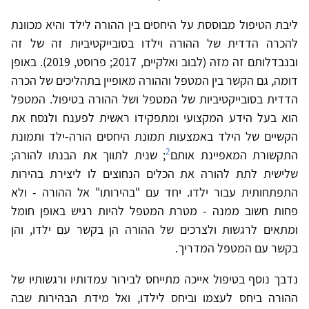
ליבת הטיפול מבוססת על היחסים בין ההורה לילד והיא מכוונת
להכרה הדדית של ההורה וילדו בסובייקטיביות זה של זה
ובנבדלותם זה מזה (לבוב ואלקיים, 2017; פרוסט, 2019). באופן
דומה, גם הקשר בין המטפל וההורה מאופיין בתהליכים של הכרה
הדדית בסובייקטיביות של המטפל ושל ההורה בטיפול. המטפל
הוא בעל הידע המקצועי ומתפקידו ראשית לפענח ולנסח את
הקשיים של הילד באמצעות תמונת היחסים הורה-ילד ותמונת
2
התקשורת המאפיינת אותם
; שנית לתווך את הבנתו להורה;
שלישית לתת להורה את הכלים הנחוצים לו ליצירת בהירות
התפתחותית עבור ילדו. יחד עם "בהירותו" אל ההורה - ולא
פחות חשוב ממנה - מטרת המטפל להיות רגיש באופן חומל
ומתאים לרגשות ולצרכים של ההורה הן בקשר עם ילדו, והן
בקשר עם המטפל המדריך.
נדבך נוסף בטיפול אייכה מתייחס לבירור עמדותיו ורגשותיו של
ההורה ביחס לעצמו וביחס לילדו, ואל מידת הבהירות שבה