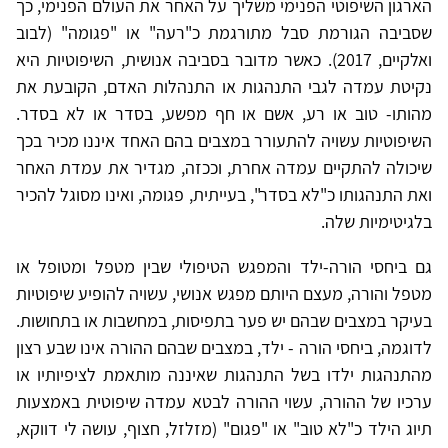
הארגון השיפוטי הפנימי משליך על האחר את העולם הפנימי, כך
שסביבה הגורמת סבל מתורגמת כ"רעה" או "פגומה" (לבוב
ואלקיים, 2017). כאשר מדובר בסביבה אנושית, השיפוטיות היא
נקיטת עמדה לגבי התנהגות או התנהלות האדם, הקובעת את
מהותו- טוב או רע, אשם או חף מפשע, בסדר או לא בסדר.
השיפוטיות עשויה להתעורר במצבים בהם האחד איננו מכיר בכך
שיכולה להתקיים עמדה אחרת, וככזה, מגדיר את עמדת האחר
ואת התנהגותו כ"לא בסדר", בעייתית, פגומה, ואינו מסוגל להכיר
בלגיטימיות שלה.
גם ביחסי הורה-ילד והמפגש הטיפולי שבין מטפל ומטופל או
מטפל והורה, מעצם היותם מפגש אנושי, עשויה להופיע שיפוטיות
בעיקר במצבים שבהם יש פער בתפיסות, במחשבות או בתחושות.
לדוגמה, ביחסי הורה - ילד, במצבים שבהם ההורה אינו שבע רצון
מהתנהגות ילדו בשל התנהגות שאיננה מותאמת לציפיותיו או
ערכיו של ההורה, עשוי ההורה לבטא עמדה שיפוטית באמצעות
תיוג הילד כ"לא טוב" או "פגום" (מזלזל, חצוף, עושה לי דווקא,