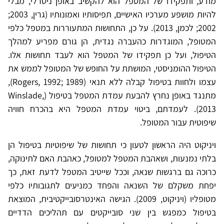
מודע, ותפקידו של המטפל הוא להקשיב באופן ניטרלי, מבלי
להיות מושפע מערכיו האישיים, תפיסותיו ואמונותיו (גרין, 2003;
2002; לכמן, 2013). על כן, התחושות המתעוררות במטפל כלפי
המטופל, המוגדרות כהעברה נגדית, הן גורם מפריע למהלך
הטיפול, ועל כן תפקידו של המטפל הוא לעבד תחושות אלו.
הטיפול ההומניסטי, המושתת על החופש של המטופל לממש את
עצמו ולחוות בטיפול קבלה ללא תנאי (Rogers, 1992; 1989),
מתנגד באופן נחרץ להבעת עמדת המטפל בטיפול (Winslade,
2013). לעמדתם, ביטוי עמדת המטפל היא בהכרח חוויה
שיפוטית עבור המטופל.
ויניקוט היה הראשון לטעון כי תחושות של שיפוטיות בטיפול הן
בלתי נמנעות, ושאהבת המטפל למטופל, כאהבת האם לתינוקה,
כרוכה גם ברגשות שנאה, וככל שייטיב המטפל לדעת זאת, כך
יפחת משקלם של השנאה והפחד כמניעים לתגובותיו כלפי
מטופליו (ויניקוט, 2009). הגישה האינטרסובייקטיבית, המוצאת
בטיפול כמפגש בין שני סובייקטים עם תהליכים הדדיים