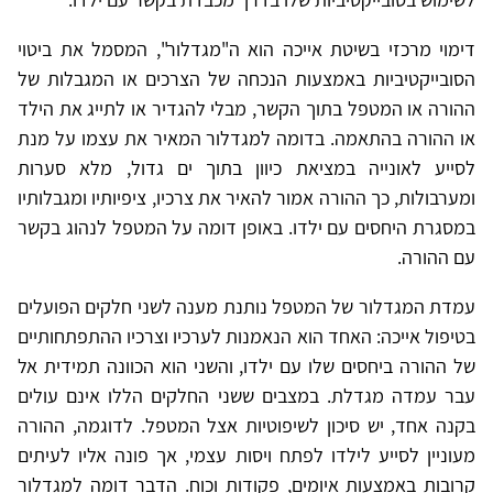
דימוי מרכזי בשיטת אייכה הוא ה"מגדלור", המסמל את ביטוי
הסובייקטיביות באמצעות הנכחה של הצרכים או המגבלות של
ההורה או המטפל בתוך הקשר, מבלי להגדיר או לתייג את הילד
או ההורה בהתאמה. בדומה למגדלור המאיר את עצמו על מנת
לסייע לאונייה במציאת כיוון בתוך ים גדול, מלא סערות
ומערבולות, כך ההורה אמור להאיר את צרכיו, ציפיותיו ומגבלותיו
במסגרת היחסים עם ילדו. באופן דומה על המטפל לנהוג בקשר
עם ההורה.
עמדת המגדלור של המטפל נותנת מענה לשני חלקים הפועלים
בטיפול אייכה: האחד הוא הנאמנות לערכיו וצרכיו ההתפתחותיים
של ההורה ביחסים שלו עם ילדו, והשני הוא הכוונה תמידית אל
עבר עמדה מגדלת. במצבים ששני החלקים הללו אינם עולים
בקנה אחד, יש סיכון לשיפוטיות אצל המטפל. לדוגמה, ההורה
מעוניין לסייע לילדו לפתח ויסות עצמי, אך פונה אליו לעיתים
קרובות באמצעות איומים, פקודות וכוח. הדבר דומה למגדלור