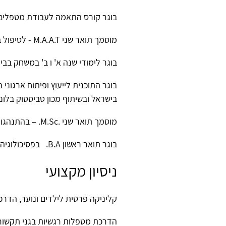
בוגר קורס התאמה לעבודת מטפלים מ
מוסמך תואר שני M.A.A.T - לטיפול באומנויות בפסיכודרמה, סמינר הקיבוצים,
בוגר לימודי שנה א' ו ב' במשחק ב
בישראל ובשיתוף מכון טביסטוק בלונד
מוסמך תואר שני .M.Sc. – בהתנהגות ארגונית - התמחות בייעוץ ארגוני, אוניברסיטת תל אביב, בבית הספר לניהול רקנאטי.
בוגר תואר ראשון B.A. בפסיכולוגיה, האוניברסיטה הפתוחה.
ניסיון מקצועי
קליניקה פרטית לילדים ונוער, הדרכ
הדרכת מטפלות רגשיות בגני תקשור