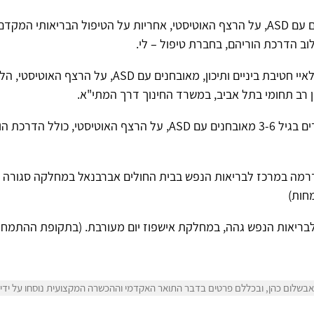
ם עם
ASD
, על הרצף האוטיסטי, אחריות על הטיפול הבריאותי המקדם 
וב הדרכת הוריהם, בחברת טיפול – לי.
טיפול רגשי פרטני בנערים ונוער בגילאיי חטיבת ביניים ותיכ
 רב תחומי בתל אביב, במשרד החינוך דרך המתי"א.
טיפול רגשי פרטני בגן תקשורת לילדים בגיל 3-6 מאובחנים עם ASD, על ה
ודרמה במרכז לבריאות הנפש בבית החולים אברבנאל במחלקה סגורה 
חות)
לבריאות הנפש גהה, במחלקת אישפוז יום מעורבת. (בתקופת ההתמחו
בשלום כהן, ובכללם פרטים בדבר התואר האקדמי וההכשרה המקצועית נוסחו על ידי א