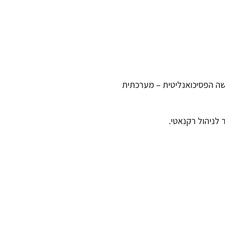
ערכתית P.O.C.D. , בחסות המרכז לחקר הגישה הפסיכואנליטית – מערכתית