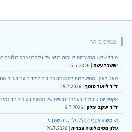
נצפים ביותר
מודל שלוש המערכות לוויסות רגשי של גילברט בפסיכולוגיה ר
יששכר עשת
|
17.7.2026
מאגו לאקו: מהישרדות להגשמה בהורות לילדים עם בעיות הת
ד"ר ליאור סומך
|
19.7.2026
אקטיביות טיפולית כעמדה נפשית של נוכחות בטיפול הדינמי 
ד"ר יעקב יבלון
|
9.7.2026
יֵשׁ מַשֶּׁהוּ אַחֲרֵי הֶחָלָל, יֶלֶד, רַק שֶׁתֵּדַע
עלון פסיכולוגיה עברית
|
26.7.2026