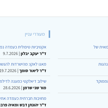
מעוררי עניין
פואית של
אקטיביות טיפולית כעמדה נפש
ד"ר יעקב יבלון
|
9.7.2026
נהגות
מאגו לאקו: מהישרדות להגשמ
ד"ר ליאור סומך
|
19.7.2026
הממוקד
שילוב דיאלקטי כמענה לדילמ
מור שני שרמן
|
28.6.2026
מחויבות חברתית כעמדה אתית
ד"ר יהונתן דבש ומאיה פרבר