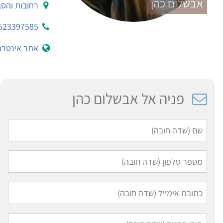
אבשלום כהן
רחובות והסב
523397585
אתר אינטרנ
פניה אל אבשלום כהן