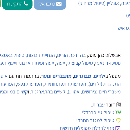
יבה
,
אונליין (טיפול מרחוק)
כתבו אלי
התקשרו
0
ט אישי
אבשלום כהן עוסק ב
הדרכת הורים
,
הנחיית קבוצות
,
טיפול באמצעו
פסיכו-דינאמי
,
טיפול קבוצתי
,
ייעוץ
,
ייעוץ ופיתוח ארגוני
ו
ייעוץ תע
מטפל ב
ילדים
,
מבוגרים
,
מתבגרים
ו
נוער
. בהתמודדות עם
אוטי
התנהגות (ילדים)
,
הפרעות התפתחותיות
,
הפרעות נפש
,
הפרעות 
משברי חיים (גירושים, אסון..)
,
קשיים בהתארגנות
ו
קשיים במיומני
דובר
עברית
.
טיפול גיי-פרנדלי
טיפול למגזר החרדי
פנוי לקבלת מטופלים חדשים