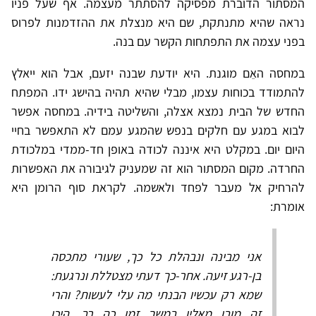
המסתור הדוברת מפסיקה להסתתר מעצמה. אף שעל פניו
נראה שהיא מתנתקת, שם היא מנצלת את ההזדמנות לפרוס
בפני עצמה את התפתחות הקשר עם בנה.
במחסה האֵם מוגנת. היא יודעת שבנה יזעם, אבל הוא ייאלץ
להתמודד בכוחות עצמו, מבלי שהיא תהיה בהישג ידו. המפתח
החדש של הבית נמצא אצלה, והשליטה בידיה. במחסה אפשר
לבוא במגע עם חלקים בנפש שהמגע עמם לא התאפשר בחיי
היום יום. במקלט היא איננה לכודה באופן חד-ממדי במלכודת
החרדה. מקום המסתור הוא זה שמעניק לגיבורה את האפשרות
להרחיק אל מעבר לפחד ולאשמה. לקראת סוף הרומן היא
אומרת:
אני מבינה ונבהלת כל כך, שעורי מתכסה
בן-רגע זיעה. אחר-כך דעתי מצטללת ונרגעת:
שמא רק עכשיו הבנתי מה עלי לעשות? והרי
זה מובן מאליו במשך זמן כה רב. היכן