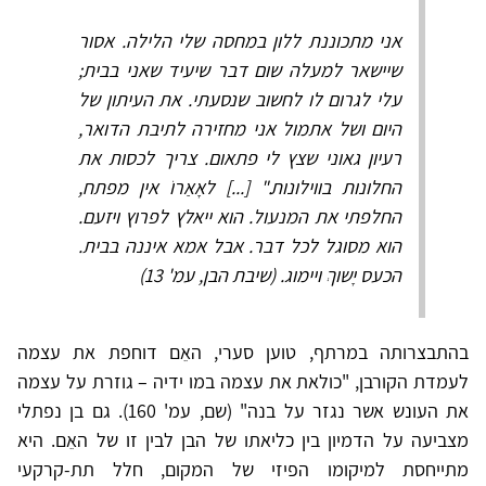
אני מתכוננת ללון במחסה שלי הלילה. אסור
שיישאר למעלה שום דבר שיעיד שאני בבית;
עלי לגרום לו לחשוב שנסעתי. את העיתון של
היום ושל אתמול אני מחזירה לתיבת הדואר,
רעיון גאוני שצץ לי פתאום. צריך לכסות את
החלונות בווילונות." [...] לאָאַרוֹ אין מפתח,
החלפתי את המנעול. הוא ייאלץ לפרוץ ויזעם.
הוא מסוגל לכל דבר. אבל אמא איננה בבית.
הכעס יָשוךְ ויימוג. (שיבת הבן, עמ' 13)
בהתבצרותה במרתף, טוען סערי, האֵם דוחפת את עצמה
לעמדת הקורבן, "כולאת את עצמה במו ידיה – גוזרת על עצמה
את העונש אשר נגזר על בנה" (שם, עמ' 160). גם בן נפתלי
מצביעה על הדמיון בין כליאתו של הבן לבין זו של האֵם. היא
מתייחסת למיקומו הפיזי של המקום, חלל תת-קרקעי