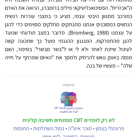
ה"אכזרית". הפסיכואנליטיקאי פיליפ ברומברג, הרואה את האדם
כמורכב ממגוון היבטי עצמי, מציע כי במצבי עוררות רגשית
הנחווים כמסוכנים אנחנו מתנתקים מחלקים מסוימים כדי להגן
על עצמנו (Bromberg, 1988). מדובר במצב תודעתי שנועד
להגן מהתפרקות. המנגנון ההגנתי פועל כך שתכונה קשה
לעיכול שייכת לאחר ולא לי או ל"בשר מבשרי". בסיפור, האֵם
מנסה באופן נואש להרחיק ולמסך את "האיום שמרחף על חייה
שלה" – מעשיו של בנה.
- פרסומת -
לא רק לומדים CBT מפתחים חשיבה קלינית
פרונטלי בצפון • מוכר איט"ה • גמול השתלמות • התנסות
מעשית, המשגה, ליווי אישי