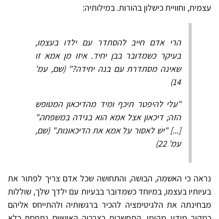
עצמית, וחוויית כישלון בהורות. במילותיה:
הרי אדם חייב להסתדר עם ילדו בעצמו,
בעיקר כשמדובר בבן יחיד. איזו מן אמא זו
שאינה מסתדרת עם בנה יחידה?" (שם, עמ'
14)
"עלי להיפטר תיכף ומיד מהדיכאון המטופש
הזה; דיכאון אצל אמא הוא בגידה במשפחה."
[...] "יש לאסור על אמא את הדיכאונות." (שם,
עמ' 22)
נראה כי האשמה, הבושה, והתחושה שכל אדם צריך לפתור את
בעיותיו בעצמו, במיוחד כשמדובר בבעיות עם ילדך שלך, שוללות
מבחינתה את הלגיטימציה להכיר ברגשותיה ולהתייחס אליהם
כמקור מידע מהימן. התחשבות בצרכיה האישיים נתפסת כלא