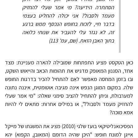
הסתתרה הידיעה? מי אמר שעלי להחזיק
מעמד ולסבול? אני יכולה להחליט בעצמי
בדבר חיי, לזכות בחופש הנכסף ממש ברגע
זה. לא נגזר עלי להעביר את שנותי כלואה
בתוך האבן הזאת. (שם, עמ' 113)
כאן הטקסט מציע התפתחות שמובילה להארה מעניינת: מצד
אחד, הסגנון המאופק מדגיש את תהומות הכאב והייאוש השקט,
ובו בזמן המחסה מאפשר לאֵם להתחיל להכיר בדרגות החופש
שלה. במקום המוגן הנפש אינה מגיבה אוטומטית, איננה נתונה
למערבולת, וניתן להתחיל להציב סימני שאלה: "מי אמר שעלי
להחזיק מעמד ולסבול?", או במילים אחרות: מתאים לי להיות
אמא מוכה?
הפסיכואנליטיקאי בועז שלגי (2010) מציג את המשגתו של מייקל
אייגן למונח חופש: "היכן שהיה הדומם (המאובן, הקפוא) יהא