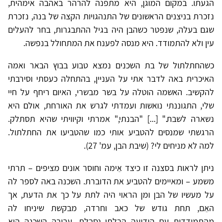
הגעתו. במקום המוגן, היא מתפנה להרהר באהבה אימהית,
נזכרת בניצנים הראשונים של התנהגויות הקצה של בנה, נזכרת
שגם בעלה, שנפטר כשהבן היה בגיל ההתבגרות, בחר להעלים
עין ולא להתמודד. היא מנסה לפענח את המתחולל בנפשה.
כשהחתלתול של בת השכנים נמצא טבוע בבוץ הבאר ואמה
האיכרית באה לדבר אתי על העניין, בהתחלה כעסתי וסירבתי
להקשיב. האשמה הוטלה על בשר מבשרי, האיום ריחף על חיי
שלי, התגוננתי נואשות ועמדתי לגרש את האורחת, אולם היא
נשארה לשבת." [...] "הבנתי," אמרתי וקיוויתי שהיא תסתלק.
הרגשתי שמנסים להטביע אותי כמו שהטביעו את החתלתול.
למה לא מניחים לי? (שיבת הבן, עמ' 27).
ניתן לראות בסצנה זו כיצד אֵימה וחוסר אונים מציפים – תרתי
משמע – ומאיימים להטביע את הדוברת. השכנה באה לספר לה
על מעשיו של הבן ומן הראוי היה לתת על כך את הדעת, אך
האֵם, תחת גודש של כאב וחרדה, מבקשת שיניחו לה
מהתמודדות עם הידיעה הבלתי נסבלת. עבורה השכנה היא