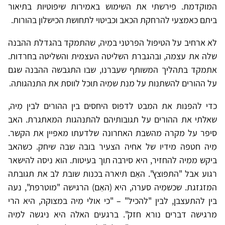
המוקדמת. פירשתי את השימוש באמירות שיפוטיות בתיאור
ביתם כאמצעי להרחקת הכאב וכביטוי לתחושת הכישלון בהורות.
לא ארחיב על הטיפול הפרטני במִיה, שהתמקד בהגדלת ההבנה
שלה את עצמה, ובהגברת השליטה העצמית והשליטה בחרדות.
אתמקד בתהליך המשותף שעברנו, שבו התגבשה ההבנה שגם
על ההורים להשתנות על מנת שמִיה תוכל לווסת את התנהגותה.
כדי להפנות את המבט לדפוס היחסים בין ההורים לבין מִיה,
שאלתי את ההורים על תגובותיהם להתנהגות המאתגרת. האב
סיפר על מקרה מהשבת האחרונה שלדעתו מאפיין את הקשר.
מִיה חטפה מידיו של אחיה הצעיר בובה שבה שיחק. כשהאב
ביקש ממִיה להחזיר, היא סירבה תוך בעיטות. הוא ניסה להישאר
רגוע אבל "התפוצץ". האֵם תיארה בכנות שובת לב את תגובתה
המזגזגת. שכשמִיה סערה, היא (האֵם) הרגישה "מוטרפת", נעה
בין להתעצבן, לבין "להכיל" – "כי אולי מִיה במצוקה, היא הרי
מרגישה דברים נורא חזק". ברגעים האלה היא ניגשה למִיה