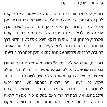
קלאוסטרופובי, המזכיר קבר.
בעיניי, יש לראות את ירידת האם למקלט כפשוטה: האם מבקשת
להגן על עצמה, ולכן מוצאת מפלט שבסופו של דבר כנראה אכן
מציל אותה. למרות הפן הקיצוני ואף המזוויע של "שיבת הבן",
אני מציעה לראות את הפתרון של האֵם, שמתכנסת בקומת
המרתף, כפתרון זמני שיש בו דווקא היבט מסתגל. זו הלוא דרך
ההתמודדות שלנו כמטפלים: לקיים מרחב זמני שבו אפשר
להיזכר, להרגיש, ולחשוב על מנת למצוא היכן הסתתרה הידיעה.
בעברית, שורש המילה "מַחֲסֶה" (שבה משתמש מתרגם הספר)
הוא גם השורש של המילה חס, שמשמעה "ריחם", "חמל". חמלה
עצמית מבטאת החזקה מאוזנת של קשיים לעומת הזדהות יתר
עמם. לכן, בעיניי, ניתן לראות במחסה מעין רחם נפשי
להתבוננות, בו נוכחת החמלה – חמלה למעשינו, לעצמנו
ולסביבתנו. את הבחירה של האם במקום מוגן אפשר לראות
כבחירה במרחב מתאים להתבוננות חודרת. דווקא במקום