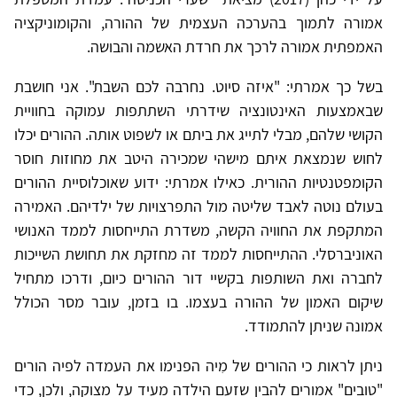
אמורה לתמוך בהערכה העצמית של ההורה, והקומוניקציה
האמפתית אמורה לרכך את חרדת האשמה והבושה.
בשל כך אמרתי: "איזה סיוט. נחרבה לכם השבת". אני חושבת
שבאמצעות האינטונציה שידרתי השתתפות עמוקה בחוויית
הקושי שלהם, מבלי לתייג את ביתם או לשפוט אותה. ההורים יכלו
לחוש שנמצאת איתם מישהי שמכירה היטב את מחוזות חוסר
הקומפטנטיות ההורית. כאילו אמרתי: ידוע שאוכלוסיית ההורים
בעולם נוטה לאבד שליטה מול התפרצויות של ילדיהם. האמירה
המתקפת את החוויה הקשה, משדרת התייחסות לממד האנושי
האוניברסלי. ההתייחסות לממד זה מחזקת את תחושת השייכות
לחברה ואת השותפות בקשיי דור ההורים כיום, ודרכו מתחיל
שיקום האמון של ההורה בעצמו. בו בזמן, עובר מסר הכולל
אמונה שניתן להתמודד.
ניתן לראות כי ההורים של מִיה הפנימו את העמדה לפיה הורים
"טובים" אמורים להבין שזעם הילדה מעיד על מצוקה, ולכן, כדי