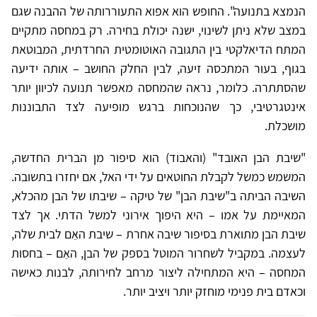
הנמצא בתנועה". החופש הוא אפוא התעוררותה של ההבנה שגם
במצב שלא ניתן לשינוי, ישנה יכולת בחירה. רק במחסה מתקיים
המתח הדיאלקטי בין התגובה האוטומטית החרדתית, המבוטאת
בגוף, בעור המתכסה זיעה, לבין החלק החושב – אותה ידיעה
שהסתתרה. כלומר, נראה שהמחסה מאפשר תנועה לכיוון יותר
אינטגרטיבי, כך שהנוכחות ברגש מופיעה לצד התבוננות
מושכלת.
"שיבת הבן האובד" (והאבוד) הוא סיפור מן הברית החדשה,
המשמש כמשל לקבלת החוטאים על ידי האל, אם יחזרו בתשובה.
השיבה הביתה ב"שיבת הבן" של טיקה – שיבתו של הבן מהכלא,
המאיימת על אמו – היא היפוך אירוני למשל הדתי. אך לצד
שיבת הבן מתוארת בסיפור שיבה אחרת – שיבת האֵם לבית שלה,
לעצמה. במקביל לשחרור המוטל בספק של הבן, האֵם – בחסות
המחסה – היא המתחילה ליצור מרחב לחירותה, לבנות כאישה
וכאדם בית פנימי מוחזק יותר ויציב יותר.