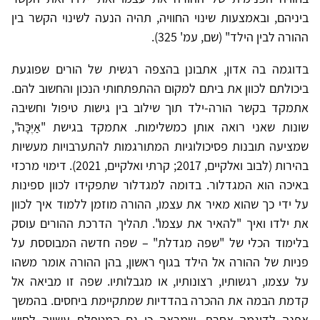
ביניהם, ובאמצעות שינוי החוויה, תהיה הנעה לשינוי הקשר בין
ההורה לבין הילד" (שם, עמ' 325).
בדוגמה בה אדון, אתבונן בהצפה רגשית של הורים שפוגעת
ביכולתם לכוון את ביתם למקום ההתפתחותי הנכון והחשוב להם.
אתמקד בקשר הורה-ילד תוך שילוב בין גישות טיפול וחשיבה
שונות שאני רואה אותן כמשלימות. אתמקד בגישת "אַיֶּכָּה",
שמציעה תובנות פסיכולוגיות המתורגמות להתערבויות מעשיות
בהירות (לבוב ואלקיים, 2017; קרתי ואלקיים, 2021). דימוי מרכזי
באיכה הוא המגדלור. בדומה למגדלור שתפקידו לכוון ספינות
על ידי כך שהוא מאיר את עצמו, ההורה מוזמן ללמוד איך לכוון
את ילדו ואיך "להאיר את עצמו". תהליך הדרכת ההורים עוסק
בלימוד הכלי של "שפה מגדלת" – שפה חדשה המבוססת על
פניות של ההורה אל הילד בגוף ראשון, בהן ההורה אומר משהו
על עצמו, רגשותיו, רצונותיו, או מגבלותיו. שפה זו מביאה אל
קדמת הבמה את ההכרה בהדדיות שמתקיימת ביחסים. בהמשך
אפנה לדוגמה אחרת, שמראה כי גם המטפלת עשויה לחוש