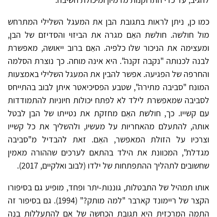
כמו כן, ניתן לראות בתגובת הבן את המעגל השלילי המתרחש
מול חולשה. חולשת האֵם מגרה את הביזוי והסדיזם של הבן,
ומעצימה את הניכור שלו כלפיה. האֵם ברוב ייאושה, מאפשרת
לבנה לכנותה "נקבה זקנה". היא אינה מוחה. כך נוצרת הסלמה
והחרפה של הפגיעה. אפשר להבין את המעגל השלילי באמצעות
המונח "סביבה מתירה", שטבע הפסיכיאטר איתן לבוב בהתייחס
לסביבה שמאפשרת לילד לא לפתח יכולות חיוניות להתמודדות
עם קשייו. כך, חולשת האֵם מחזקת את נטייתו של הבן לבטל
אותה, להתעלם מהאחריות על מעשיו, ולהשליך את כל קשייו
וצרכיו על הזולת המאפשר, האֵם. זאת להבדיל מ"סביבה
מגדלת", המכוונת את הילד בהתאם לערכים שההורה מאמין
שחשובים לתהליך ההתפתחות של ילדו (לבוב ואלקיים, 2017).
אותו תמהיל של התבטלות, גוננות-יתר ופחד, מופיע גם בסיפורו
הקצר של ריימונד קארבר "למה מותק?" (1994). גם בסיפור זה
התמה המרכזית היא תגובת הכחשה של אֵם להתעללות בנה