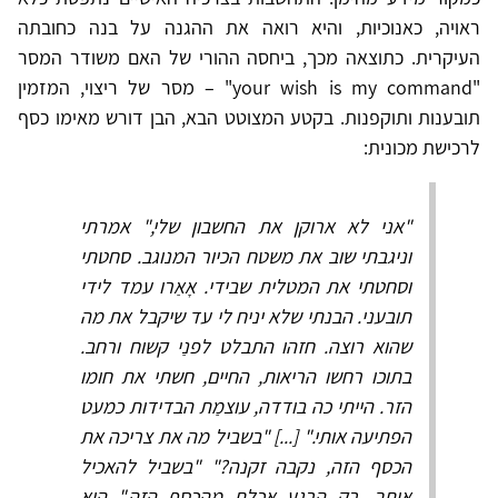
ראויה, כאנוכיות, והיא רואה את ההגנה על בנה כחובתה
העיקרית. כתוצאה מכך, ביחסה ההורי של האם משודר המסר
"your wish is my command" – מסר של ריצוי, המזמין
תובענות ותוקפנות. בקטע המצוטט הבא, הבן דורש מאימו כסף
לרכישת מכונית:
"אני לא ארוקן את החשבון שלי," אמרתי
וניגבתי שוב את משטח הכיור המנוגב. סחטתי
וסחטתי את המטלית שבידי. אָאַרו עמד לידי
תובעני. הבנתי שלא יניח לי עד שיקבל את מה
שהוא רוצה. חזהו התבלט לפנַי קשוח ורחב.
בתוכו רחשו הריאות, החיים, חשתי את חומו
הזר. הייתי כה בודדה, עוצמַת הבדידות כמעט
הפתיעה אותי." [...] "בשביל מה את צריכה את
הכסף הזה, נקבה זקנה?" "בשביל להאכיל
אותך. רק הרגע אכלת מהכסף הזה." הוא