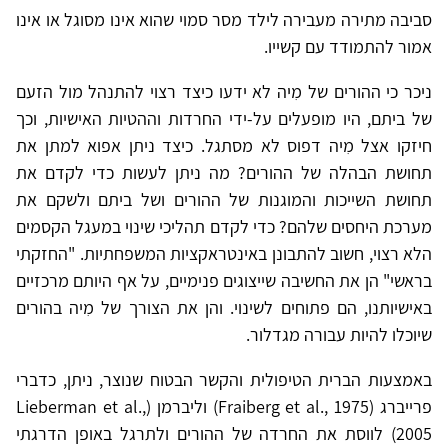
סביבה מתירה מעבירה לילד מסר סמוי שהוא אינו מסוגל או אינו
אמור להתמודד עם קשייו.
ניכר כי ההורים של מִיה לא ידעו כיצד רצוי להתנהל מול הזעם
של ביתם, היו מופעלים על-ידי החרדות וההטיות האישיות, וכך
חיזקו אצל מִיה דפוס לא מסתגל. כיצד ניתן אפוא למתן את
תחושת הבהלה של ההורים? מה ניתן לעשות כדי לקדם את
תחושת השייכות והמוגנות של ההורים ושל ביתם ולשקם את
מערכת היחסים שלהם? כדי לקדם תהליכי שינוי במעגל הקסמים
הלא רצוי, חשוב להתבונן באינטראקציות המשפחתיות. "החזקתי
בראשי" הן את החשיבה שייצוגים פנימיים, על אף היותם מרכזיים
באישיותנו, הם פתוחים לשינוי. והן את הצורך של מִיה בהורים
שיוכלו להיות עבורה מגדלור.
באמצעות הברית הטיפולית והקשר הבטוח שנוצר, ניתן, כדברי
פרייברג (Fraiberg et al., 1975) וליברמן (Lieberman et al.,
2005) לווסת את החרדה של ההורים ולתרגל באופן הדרגתי