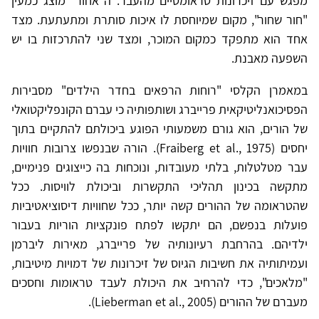
מפגש עם זיכרונות טראומטיים מהעבר. ה"אחור" מוצג כמעין
"חור שחור", מקום שמיוחסת לו איכות סותרת ומתעתעת. מצד
אחד הוא מתפקד כמקום המוכר, ומצד שני להתרכזות בו יש
השפעה מאבנת.
במאמרן הקלסי "רוחות הרפאים בחדר הילדים" מסבירות
הפסיכואנליטיקאית פרייברג ושותפותיה כי עברם הקונפליקטואלי
של הורים, הוא גורם משמעותי הפוגע ביכולתם להתקיים בתוך
יחסים (Fraiberg et al., 1975). הורה שבנפשו צרובות חוויות
עבר מטלטלות, בלתי מעובדות, ונוכחות בה כייצוגים פנימיים,
מתקשה בכינון תהליכי התקשרות וביכולת לוויסות. ככל
שהטראומה של ההורים קשה יותר, ככל שחוויות דיסוציאטיביות
פועלות בנפשם, הם יתקשו לפתח פונקציות הוריות בעבור
ילדיהם. בהרחבת רעיונותיה של פרייברג, מאירות ליברמן
ועמיתותיה את חשיבות הגיוס של זיכרונות של דמויות מיטיבות,
"מלאכים", כדי להרחיב את היכולת לעבד טראומות וחסכים
מעברם של ההורים (Lieberman et al., 2005).