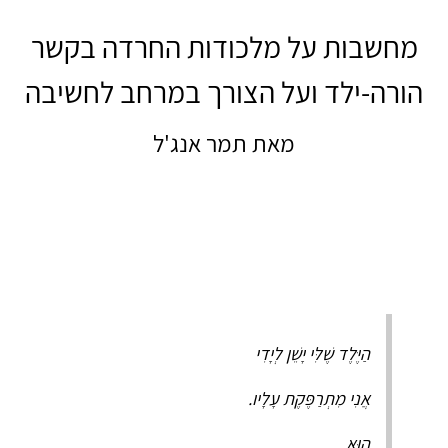
מחשבות על מלכודות החרדה בקשר
הורה-ילד ועל הצורך במרחב לחשיבה
מאת תמר אנג'ל
הַיֶּלֶד שֶׁלִּי יָשֵׁן לְיָדִי
אֲנִי מִתְרַפֶּקֶת עָלָיו.
הוּא,