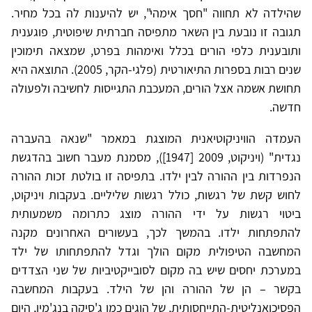
שהילדה לא תחווה "חסך אימהי", יש להיענות לה בכל מחיר.
תגובה זו נובעת בין השאר מתפיסה חברתית שיפוטית, פוגענית
ותובענית כלפי הורים בכלל ואימהות בפרט, שמצאה תימוכין
שנים רבות בספרות התיאורטית (פלגי-הקר, 2005). התוצאה היא
תחושת אשמה אצל הורים, המעכבת התגייסות לחשיבה ולפעולה
חדשה.
העמדה הוויניקוטיאנית המוצגת במאמר "שנאה בהעברה
נגדית" (ויניקוט, 2009 [1947]), מסמנת מעבר חשוב בהדגשת
הנפרדות בין ההורה לבין ילדו. בתפיסה זו בולטת זכות ההורה
לחוש קשת של רגשות, כולל רגשות שליליים. בעקבות ויניקוט,
ביטוי רגשות על ידי ההורה מוצג כתרומה משמעותית
להתפתחות ילדו. בהמשך לכך, בעשורים האחרונים מקנה
המחשבה הטיפולית מקום הולך וגדל להתפתחותו של ילד
במערכת יחסים שיש בה מקום לסובייקטיביות של שני הצדדים
בקשר – הן של ההורה והן של הילד. בעקבות המחשבה
הפסיכואנליטית-התייחסותית, של הוגים כמו ג'סיקה בנג'מין, היום