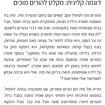
דוגמה קלינית: מקלט להורים מוכים
ההורים פנו לטיפול עקב קשיים עם ביתם הצעירה מִיה. מִיה בת
השמונה תוארה כילדה חכמה, מתפקדת היטב בבית הספר, אבל
בבית עוצמתית מאוד בתגובותיה. אציג את דברי ההורים כלשונם:
"לא צפוי מתי תהיה רגועה ומתי תתפרץ. כשהיא נעולה על משהו
זה עד הסוף, היא יכולה לחזור על עצמה מאה פעמים, צורחת,
בוכה בקולי קולות. כשאימא מתקלחת, היא דופקת חזק על
הדלת. בלילה מפעילה את אמא בלי הפסקה." בנוסף סיפרו
ההורים שמִיה מנשקת בכוח את אבא על השפתיים, ונוגעת
לאימא בחזה באופן לא מתאים. האם אמרה: "שמעתי הרצאה
על ילדה אוטיסטית, תיארו בדיוק את מִיה. אולי היא צריכה אבחון
לאוטיזם? אולי פסיכיאטר?"
הוריה של מִיה הם הורים מסורים, עם מוטיבציה גבוהה לטיפול.
במפגש ההיכרות היינו תמימי דעים שמִיה נתונה בסבל גדול.
ההורים תיארו טמפרמנט סוער אצל מִיה כבר מגיל הינקות