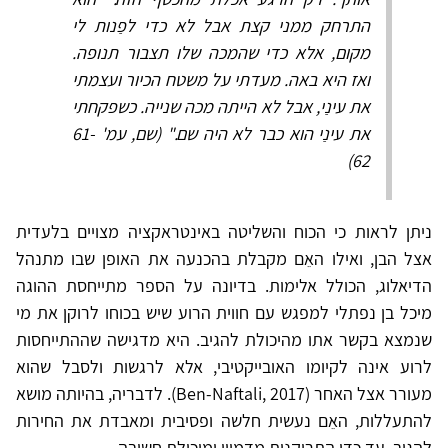
התרחק ממני קצת אבל לא כדי לפַנות לי
מקום, אלא כדי שהמכה שלו תצבור תנופה.
ואז היא באה. מעדתי על משטח הכיור ועצמתי
את עינַי, אבל לא הייתה מכה שנייה. כשפקחתי
את עינַי הוא כבר לא היה שם." (שם, עמ' 61-
62)
ניתן לראות כי הכוח והשליטה באינטראקציה מצויים בלעדית
אצל הבן, ואילו האֵם מקבלת בהכנעה את האופן שבו מתנהל
הדיאלוג, הכולל אלימות. בדיונה על הספר מתייחסת ההוגה
מיכל בן נפתלי למפגש עם חווית הרוע שיש בכוחו לרוקן את מי
שנמצא בקשר אתו מהיכולת להגיב. היא מדגישה שההתייחסות
לרוע אינה לקיומו האובייקטיבי, אלא לרגשות ולסבל שהוא
מעורר אצל האחר (Ben-Naftali, 2017). לדבריה, בהיותה מושא
להתעללות, האֵם נעשית חלשה ופסיבית ומאבדת את החירות
להגיב, עד כדי התרוקנות מדמיון ומיכולת חשיבה.