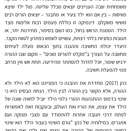
משפחתית שבה העניינים יוצאים מכלל שליטה. מול ילד שיצא
מוויסות – בין אם הוא ילד צעיר או מתבגר – יוצאים הורים רבים
משיווי משקלם. דינמיקה זו כוללת פעמים רבות אלימות מצד
הילד. הטמנת הראש בחול, כמו האֵם בסיפור, מתירנות יתר, או
תגובות כוחניות בלתי רצויות, עשויים לשמש כפתרון לטווח הקצר.
היעדר יכולת החשיבה וההגנה בתוך הכאוס מעלה לעיתים
מחשבה על הצורך ב"מקלט להורים מוכים" – מקום שבו ההורה
ירגיש שמור, יוכל לחדול להסתתר מהידיעה. תחת אש אין מרחב
פנוי להפעלת חשיבה.
כהן (2017) מחדדת את ההבנה כי הפציינט הוא לא הילד ולא
ההורה, אלא הקשר בין ההורה לבין הילד. הנחת הבסיס היא כי
שינוי בדפוס ההתנהגות ההורי כלפי הילד יוביל לחוויה שונה של
הילד את עצמו, את הוריו ואת העולם, ובעקבות זאת לאפשרות
לפתח דרכי תגובה אחרות להתמודד עם מצבי מצוקה ועם
אתגרים. במילותיה של כהן: "גורם השינוי בעבור הילד הוא שינוי
בחוויה הפנימית של ההורה את עצמו ואת ילדו ואת הקשר