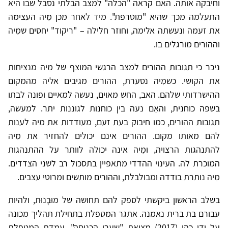
וחיבקה אותה. האם קראה "הכלה" למצב הבלתי נסבל שבו היא
התעלמה מכך שהיא "מוטרפת". מיד לאחר מכן מִיה העצימה
את זעמה ונעשתה אלימה, וחוזר חלילה – "ריקוד" יחסים שמִיה
וההורים מורגלים בו.
ניכר כי תגובות ההורים למצב הרגשי המוצף של מִיה מנציחות
את הקושי. כשמִיה נסערת, ההורים מגיבים אליה מהמקום
ההישרדותי שלהם. האב, החש מאוים, נעשה למאיים ופונה לבתו
בשפה כוחנית, והאֵם נעה בין כוחנות לגוננות יתר. למעשה,
תגובות ההורים, כמו חיבוק בעת זעם, מעודדות את מִיה לענות
להם מאותו מקום. ההורים אינם יכולים להחזיר את מִיה
להתנהגות הרצויה, ומִיה אינה יכולה לוותר על ההתנהגות
המוכרת לה. העינוי ההדדי מתאפיין בתסכול רב לשני הצדדים.
מִיה נותרת בודדה ומבולבלת, וההורים מותשים ומרוטי עצבים.
בשלב הראשון ביקשתי לספק להם תחושה של מוּבָנוּת, ולהיות
עבורם בת ברית נאמנה. אתגר המטפלת בתחילת תהליך מכונה
על ידי כהן (2017) מציאת "שערי הכניסה". עמדת המטפלת