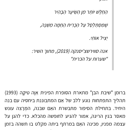
הַחַלָּשׁ יוֹתֵר מִן הַשֵׂיעָר הַבָּהִיר
שֶׁמִּסְתַּלְסֵל עַל הַכָּרִית הַחַמָּה מִשֵּׁנָה,
יַצִּיל אוֹתִי.
אנה סווירשצ'יסנקה (2019), מתוך השיר:
"שערות על הכרית"
ברומן "שיבת הבן" מתארת הסופרת הפינית אֵוָה טִיקָּה (1993)
תהליך התפתחות נוגע ללב של אֵם המתבוננת ביחסיה עם בנה
היחיד. בתחילת הסיפור מתבשרת האֵם שבנה, המְּרַצה עונש
מאסר בגין הריגה, אמור להגיע לחופשה מהכלא. כדי להגן על
עצמה מפניו, מכינה האֵם במרתף ביתה מקלט בו תשהה בזמן