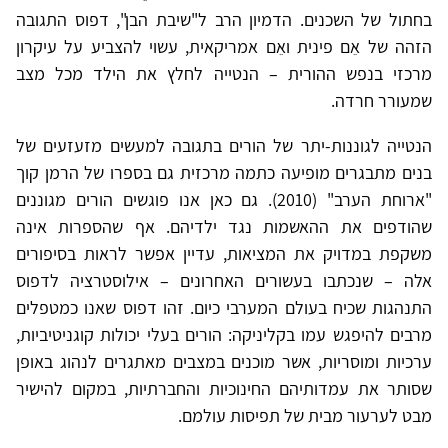
בחתול של השכנים. הדמיון הרב ל"שיבת הבן", דפוס התגובה
הזהה של אֵם פינית ואֵם אמריקאית, עשוי להצביע על עיקרון
מרכזי בנפש ההורית – הנטייה לחלץ את הילד מכל מצב
שמעורר חרדה.
הנטייה לגוננות-יתר של הורים בתגובה למעשים מזעזעים של
בנים מתבגרים מופיעה כתמה מרכזית גם בספרו של הרמן קוך
"ארוחת הערב" (2010). גם כאן אנו פוגשים הורים מגוננים
שהודפים את ההאשמות נגד ילדיהם. אף שהספרות אינה
משקפת במדויק את המציאות, עדיין אפשר לראות בסיפורים
אלה – שנכתבו בעשורים האחרונים – אילוסטרציה לדפוס
התנהגות שכיח בעולם המערבי כיום. זהו דפוס שאנו כמטפלים
מרבים להיפגש עמו בקליניקה: הורים בעלי יכולות קוגניטיביות,
ערכיות ומוסריות, אשר מוכנים במצבים מאתגרים לנהוג באופן
שסותר את עמדותיהם החינוכיות והחברתיות, במקום להישיר
מבט לערעור מבית של תפיסות עולמם.