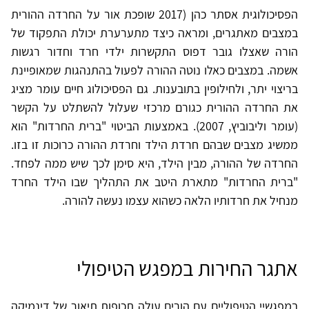
הפסיכולוגית אסתר כהן (2017 שופכת אור על החרדה ההורית
במצבים מאתגרים, ומראה כיצד מתערערת יכולת התפקוד של
הורה שאצלו גובר דפוס התקשרות ילדי חרד וחדור רגשות
אשמה. במצבים כאלו נוטה ההורה לפעול בהתנהגות שמאופיינת
בריצוי יתר, ולחילופין בתובענות. גם הפסיכולוג חיים עומר מציג
את החרדה ההורית כגורם מרכזי שעלול להשתלט על הקשר
(עומר וליבוביץ, 2007). באמצעות הביטוי "ברית החרדות" הוא
ממשיג מצבים שבהם חרדת הילד וחרדת ההורה כרוכות זו בזו.
החרדה של ההורה, מבין הילד, היא סימן לכך שיש ממה לפחד.
"ברית החרדות" מתארת היטב את התהליך שבו הילד החרד
מנחיל את חרדותיו הלאה כשהוא עצמו נעשה להורה.
אתגר החירות במפגש הטיפולי
במפגשיי הטיפוליים עם הורים עולה תכופות תיאור של דינמיקה