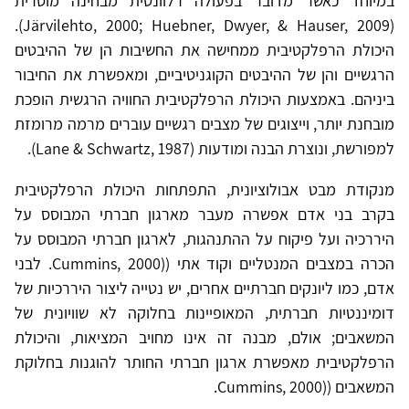
במיוחד כאשר מדובר בפעולה רלוונטית מבחינה מוסרית
(Järvilehto, 2000; Huebner, Dwyer, & Hauser, 2009).
היכולת הרפלקטיבית ממחישה את החשיבות הן של ההיבטים
הרגשיים והן של ההיבטים הקוגניטיביים, ומאפשרת את החיבור
ביניהם. באמצעות היכולת הרפלקטיבית החוויה הרגשית הופכת
מובחנת יותר, וייצוגים של מצבים רגשיים עוברים מרמה מרומזת
למפורשת, ונוצרת הבנה ומודעות (Lane & Schwartz, 1987).
מנקודת מבט אבולוציונית, התפתחות היכולת הרפלקטיבית
בקרב בני אדם אפשרה מעבר מארגון חברתי המבוסס על
היררכיה ועל פיקוח על ההתנהגות, לארגון חברתי המבוסס על
הכרה במצבים המנטליים וקוד אתי ((Cummins, 2000. לבני
אדם, כמו ליונקים חברתיים אחרים, יש נטייה ליצור היררכיות של
דומיננטיות חברתית, המאופיינות בחלוקה לא שוויונית של
המשאבים; אולם, מבנה זה אינו מחויב המציאות, והיכולת
הרפלקטיבית מאפשרת ארגון חברתי החותר להוגנות בחלוקת
המשאבים ((Cummins, 2000.