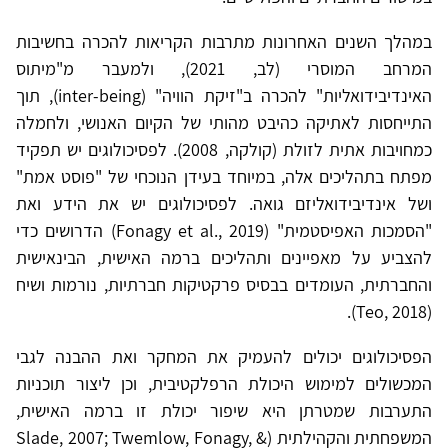
במהלך השנים האחרונות מתרבות הקריאות להכרה בחשיבות
המרחב המוסרי (לב, 2021), ולמעבר מ"מיתוס
האינדיבידואליות" להכרה ב"זיקת הוויה" (inter-being), תוך
התייחסות לאתיקה כהיבט מהותי של הקיום האנושי, ולחמלה
כמחויבות אתית לזולת (קולקה, 2008). לפסיכולוגים יש תפקיד
מפתח בתהליכים אלה, במיוחד בעידן הנוכחי של "פוסט אמת"
ושל אינדיבידואליזם גואה. לפסיכולוגים יש את הידע ואת
"הסמכות האפיסטמית" (Fonagy et al., 2019) הדרושים כדי
להצביע על מאפיינים ותהליכים ברמה האישית, הבינאישית
והחברתית, העומדים בבסיס פרקטיקות חברתיות, נורמות ושיח
(Teo, 2018).
הפסיכולוגים יכולים להעמיק את המחקר ואת ההבנה לגבי
המכשולים למימוש היכולת הרפלקטיבית, וכן ליצור תוכניות
התערבות שמטרתן היא שיפור יכולת זו ברמה האישית,
המשפחתית והקהילתית (Slade, 2007; Twemlow, Fonagy, &