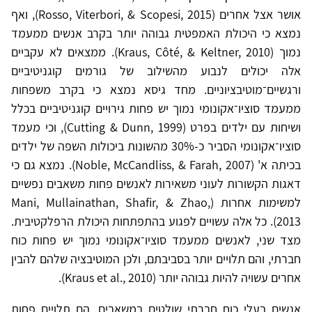
אושר אצל אחרים (Rosso, Viterbori, & Scopesi, 2015), ואף
נמצא כי היכולת האמפטית גבוהה יותר בקרב אנשים ממעמד
נמוך (Kraus, Côté, & Keltner, 2010). ממצאים לא עקביים
אלה יכולים לנבוע מהשילוב של גורמים קוגניטיביים
ורגשיים־מוטיבציוניים. מחד גיסא נמצא כי בקרב משפחות
ממעמד סוציו־אקונומי נמוך יש פחות גירויים קוגניטיביים בכלל
ושיחות עם ילדים בפרט (Cutting & Dunn, 1999), וכי מעמד
סוציו־אקונומי הסביר כ-30% מהשונות ביכולות השפה של ילדים
בכיתה א' (Noble, McCandliss, & Farah, 2007). נמצא גם כי
דאגות הקשורות לעוני משאירות לאנשים פחות משאבים נפשיים
למשימות אחרות (Mani, Mullainathan, Shafir, & Zhao,
2013). כל אלה עשויים לפגוע בהתפתחות היכולת הרפלקטיבית.
מצד שני, לאנשים ממעמד סוציו־אקונומי נמוך יש פחות כוח
חברתי, והם תלויים יותר בסביבתם, ולכן המוטיבציה שלהם להבין
אחרים עשויה להיות גבוהה יותר (Kraus et al., 2010).
אנשים בעלי כוח חברתי שולטים במשאבים, הם תלויים פחות