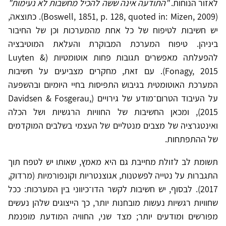
לאזור הנוחות.
"התודעה אינה ששה להכיל מחשבות לא נעימות"
(Boswell, 1851, p. 128, quoted in: Mizen, 2009). כתוצאה,
יש חשיבות לטיפוח של כל אחת מהמערכות וכן של החיבור
ביניהן. טיפוח המערכת המבוקרת והעלאת המוטיבציה
להפעלתה מאפשרים תגובות פחות אוטומטיות (Luyten &
Fonagy, 2015). עם זאת, מחקרים מצביעים על חשיבות
המערכת האוטומטית בגיבוש התפיסות בחיי היומיום ובהשפעה
על העיבוד הטרום־מודע של גירויים (Davidsen & Fosgerau,
2015), ומכאן החשיבות של החוויות הרגשיות ושל הכלה
ואינטגרציה של מצבים מנטליים של העצמי בשלבים המוקדמים
של ההתפתחות.
תשומת לב לזולת מחייבת גם היא מאמץ, שאותו יש לטפח תוך
התגברות על נטייה לפשטנות, אגוצנטריות וקונפורמיות (מרדוק,
2017). לבסוף, יש חשיבות לקשר הדו־כיווני בין המערכות: ככל
שחוויות רגשיות נעשות מובחנות יותר, כך הייצוגים שלהן נעשים
מפורשים ומודעים יותר; מצד שני, החוויה המודעת מופנמת