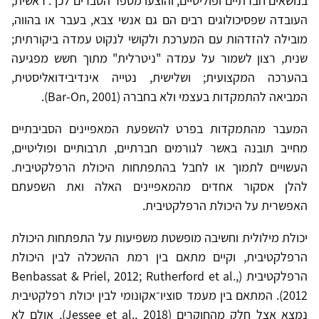
בנושאים חברתיים ופוליטיים, והוצעו מספר הסברים לכך. ראשית,
העובדה שפסיכולוגים רבים הם גם אנשי צבא, בעבר או בהווה,
מובילה להזדהות עם המערכת ולקושי לנקוט עמדה ביקורתית;
שנית, רצון לשמור על עמדה "ניטרלית" מתוך חשש מפגיעה
בהערכה המקצועית; ושלישית, נטייה אינדיבידואליסטית,
המביאה להתמקדות בעצמי ולא בחברה (Bar-On, 2001).
המעבר מהתמקדות בפרט להשפעת המאפיינים הסביבתיים
מחייב תובנה באשר לגורמים חברתיים, תרבותיים ופוליטיים,
העשויים לתמוך או לחבל בהתפתחות היכולת הרפלקטיבית.
להלן אסקור אחדים מהמאפיינים האלה ואת השפעתם
האפשרית על היכולת הרפלקטיבית.
יכולת מילולית וחשיבה מופשטת משפיעות על התפתחות היכולת
הרפלקטיבית, וקיים מתאם בין רמת ההשכלה לבין היכולת
הרפלקטיבית (Benbassat & Priel, 2012; Rutherford et al.,
2012). המתאם בין מעמד סוציו־אקונומי לבין יכולת רפלקטיבית
נמצא אצל חלק מהחוקרים (Jessee et al., 2018), אולם לא