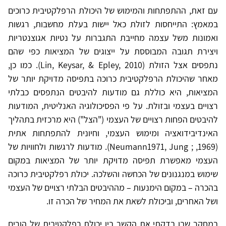
עם זאת, ההתפתחות והמימוש של היכולת הרפלקטיבית כרוכים
במאמץ: התייחסות לזולת כאל יישות בעלת מחשבות, רגשות
ואמונות משל עצמה מחייבת התגברות על נטיות אגוצנטריות
ויצירת תגובה המבוססת על ייצוגים של המציאות כפי שהם
נתפסים אצל הזולת (Lin, Keysar, & Epley, 2010). כמו כן,
מאחר שהיכולת הרפלקטיבית כרוכה בתפיסה מדויקת יותר של
המציאות, היא כוללת גם מודעות להיבטים הנתפסים כבלתי
רצויים בעצמי ובזולת. על פי הפסיכולוגיה האנליטית, המודעות
להיבטים הפחות רצויים של העצמי ("הצל") היא מרכזית בתהליך
האינדיבידואציה ומימוש העצמי, וחיונית להתפתחות אתית
(1969, ; Neumann1971, Jung). מודעות לרגשות ולחוויות של
העצמי מאפשרת תפיסה מדויקת יותר של המציאות במקום
שימוש במנגנונים של הכחשה והשלכה. יכולת רפלקטיבית כרוכה
בהכרה – במקום הימנעות – מההיבטים הבלתי רצויים של העצמי
ושל האחרים, וביכולת לשאת את המחיר של הכרה זו.
במחקר שבו בדקתי את הקשר בין יכולת רפלקטיבית של הורים