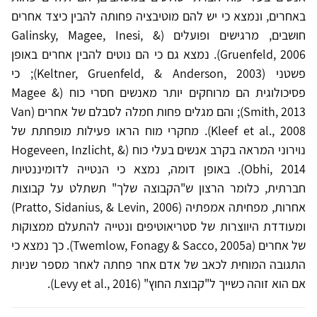
באחרים, ונמצא כי יש להם מוטיבציה פחותה להבין כיצד אחרים
חושבים, מרגישים ופועלים (Galinsky, Magee, Inesi, &
Gruenfeld, 2006). נמצא גם כי הם נוטים להבין אחרים באופן
פשטני (Keltner, Gruenfeld, & Anderson, 2003); כי
פסיכולוגית הם מרוחקים יותר מאנשים חסרי כוח (Magee &
Smith, 2013); והם מגלים פחות חמלה לסבלם של אחרים (Van
Kleef et al., 2008). מחקרי מוח הראו פעילות מופחתת של
נוירוני המראה בקרב אנשים בעלי כוח (Hogeveen, Inzlicht, &
Obhi, 2014). באופן דומה, נמצא כי הנטייה לדומיננטיות
חברתית, כלומר הרצון ש"הקבוצה שלך" תשתלט על קבוצות
אחרות, מפחיתה אמפתיה (Pratto, Sidanius, & Levin, 2006)
ומעודדת היווצרות של סטריאוטיפים ונטייה להתעלם ממצוקות
של אחרים (Twemlow, Fonagy & Sacco, 2005a). כך נמצא כי
התגובה המוחית לכאב של אדם אחר פחתה לאחר מספר שניות
אם הוא זוהה כשייך ל"קבוצת החוץ" (Levy et al., 2016).