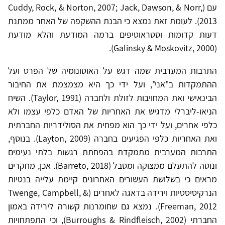
עם (Cuddy, Rock, & Norton, 2007; Jack, Dawson, & Norr,
2013). לעומת זאת נמצא כי הבנת ההשקפה של האחר ממתנת
דעות קדומות וסטראוטיפים ברמה המודעת והלא מודעת
(Galinsky & Moskovitz, 2000).
התרבות המערבית שמה דגש על האוטונומיה של הפרט ועל
ההתמקדות ב"אני", ועל ידי כך היא מצמצמת את החיבור
הבינאישי ואת המחויבות לזולת ולחברה (Taylor, 1991). השיח
הניאו-ליברלי מדגיש את האחריות של האדם כלפי עצמו ולא
כלפי אחרים, ועל ידי כך הוא מפחית את הסולידריות החברתית
ואת האחריות כלפי הפגיעים בחברה (Layton, 2009). בנוסף,
התרבות המערבית מתמקדת בהפחתת רגשות בלתי נעימים
ונוטה להתעלם ממצוקה ומסבל (Barreto, 2018). אכן, מחקרים
מראים כי בשלושת העשורים האחרונים קיימת עלייה בנטיות
הנרקיסיסטיות וירידה בדאגה לאחרים (Twenge, Campbell, &
Freeman, 2012). נמצא גם שחומרנות קשורה לירידה באמון
החברתי (Burroughs & Rindfleisch, 2002), וכי התפתחויות