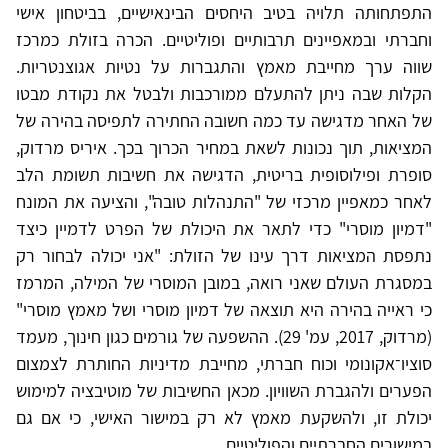
התפתחותה תלויה בטיב היחסים הבינאישיים, בביטחון אישי
וחברתי ובמאפיינים תרבותיים ופוליטיים. הכרה בזולת כמרכז
שווה ערך מחייבת מאמץ והתגברות על נטיות אגוצנטריות.
הקלות שבה ניתן להתעלם ממורכבות ולבטל את נקודת מבטו
של האחר מדגישה עד כמה חשובה החתירה לתפיסה בהירה של
המציאות, תוך נכונות לשאת במחיר הכרוך בכך. איריס מרדוק,
סופרת ופילוסופית בריטית, הדגישה את חשיבות תשומת הלב
לאחר כמאפיין מרכזי של "התנהלות טובה", והציעה את המונח
"דמיון מוסרי" כדי לתאר את היכולת של הפרט לדמיין כיצד
נתפסת המציאות דרך עינו של הזולת: "אני יכולה לבחור רק
במסגרת העולם שאני רואה, במובן המוסרי של המילה, המרמז
כי ראייה בהירה היא תוצאה של דמיון מוסרי ושל מאמץ מוסרי"
(מרדוק, 2017, עמ' 29). ההשפעה של גורמים כגון חינוך, מעמד
סוציו־אקונומי וכוח חברתי, מחייבת מדיניות החותרת לצמצום
הפערים ולהגברת השוויון. מכאן החשיבות של מוטיבציה למימוש
יכולת זו, ולהשקעת מאמץ לא רק במישור האישי, כי אם גם
במישורים החברתיים והפוליטיים.