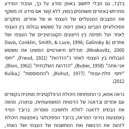
בלבד, גם מבלי לחשוב באופן מודע על כך, ועיבוד המידע
מתרחש באזורים משותפים במוח, ללא קשר אם מידע זה משקף
את המצבים המנטליים של העצמי או של אחרים. מחקרים
פסיכולוגיים הצביעו באופן דומה על טשטוש גבולות בין העצמי
לאחר ועל חפיפה בין הייצוגים הקוגניטיביים של העצמי ושל
אחרים (Davis, Conklin, Smith, & Luce, 1996; Galinsky &
Moskovitz, 2000). מודלים תיאורטיים המשיגו את טשטוש
הגבולות בין העצמי לאחר כ"הזדהות" (Freud, 1921), "יחסי
אני-אתה" (Buber, 1958), "הזדהות השלכתית" (Bion, 1962),
"יחסי זולת-עצמי" (Kohut, 1977), ו"התמוססות" (Kulka,
2012).
נראה אפוא, כי התפתחות היכולת הרפלקטיבית מותנית בקשרים
עם אחרים ובדאגה של הדמויות המשמעותיות, ובתורה, מהווה
את הבסיס לדאגה לזולת ולחשיבה מוסרית: ברובד הפיזי
באמצעות נוירוני המראה, ברובד הפסיכולוגי באמצעות היכולת
לזהות את הרגשות ואת המחשבות של העצמי ושל האחר,