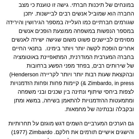
במונחים של תיכנות חברתי. גישה זו טוענת כי מצב
החברה הוא שמוביל אנשים רבים לביישנות. יתכן
שגורמים חברתיים כמו העלייה במספר הגירושין והירידה
במספר הנפשות במשפחה ממוצעת הופכים אנשים
מסוימים לביישנים פשוט משום שגישה ישירה לאנשים
אחרים הופכת לקשה יותר ויותר בימינו. בתנאי החיים
בחברה המערבית המודרנית, המתאפיינת באוטומציה
של שירותים רבים, בפחד מפני הפשע ברחובות
ובהקצאת שעות רבות יותר ויותר לקריירה
(Henderson
& Zimbardo, in press
) קיימות פחות ופחות הזדמנויות
לצפות ביחסי שיתוף ונתינה בין שכנים ובני משפחה
ומתמעטות ההזדמנויות להתאמן בשיחה, במשא ומתן
ובקבלה ובנתינה של מחמאות.
גם הערכים המערביים השמים דגש מוגזם על תחרותיות
והישגים אישיים תורמים את חלקם.
Zimbardo
(
1977
)