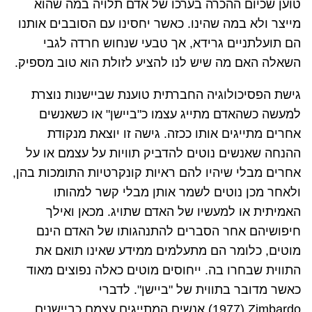
טוען שכיום ההכרה בערכו של אדם תלויה במה שהוא
מייצר ולא במה שהינו. כאשר יחסינו עם הסובבים אותנו
הם תועלתניים גרידא, אך טבעי שנחוש חרדה לגבי
השאלה האם מה שיש לנו להציע לזולת הוא טוב מספיק.
גישת הפסיכולוגיה החברתית טוענת שביישנות נוצרת
למעשה כשהאדם מתייג עצמו כ"ביישן" או כשאנשים
אחרים מתייגים אותו ככזה. גישה זו יוצאת מנקודת
ההנחה שאנשים נוטים להדביק תוויות על עצמם או על
אחרים מבלי שיהיו להם ראיות קונקרטיות התומכות בהן,
ולאחר מכן נוטים לשמר אותן מבלי קשר למהותו
האמיתית או למעשיו של האדם שתויג. מכאן ואילך
חיפושיהם אחר הסברים להתנהגותו של האדם הינם
מוטים, כלומר הם מתעלמים ממידע שאינו תואם את
התווית שבחרו בה. ייחוסים מוטים כאלה נפוצים מאוד
כאשר מדובר בתווית של "ביישן". לדברי
Zimbardo
(1977) אנשים המתייגים עצמם כביישנים