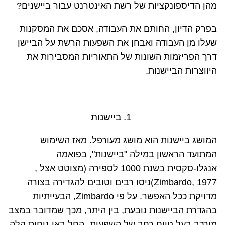
מהן הדיספונקציות של רשת האינטרנט עבור ביישנים?
בפרק הדיון, החותם את העבודה, אסכם את המסקנות
שעלו מן העבודה ואבחן את השפעות הרשת על הביישן
דרך הפריזמות השונות של התאוריות המסבירות את
היווצרות הביישנות.
1. ביישנות
המושג ביישנות הוא מושג מעורפל. מאז השימוש
המתועד הראשון במילה "ביישנות", בפואמה
אנגלו-סקסית בשנת 1000 לספירה (מצוטט אצל
,
(Zimbardo, 1977
ניסו רבים וטובים להגדירה בצורה
מדויקת ככל האפשר. על פי
,Zimbardo
הבעייתיות
בהגדרת הביישנות נובעת, בין היתר
,
מכך שמדובר במצב
מורכב בעל טווח רחב של השפעות- החל באי-נוחות קלה