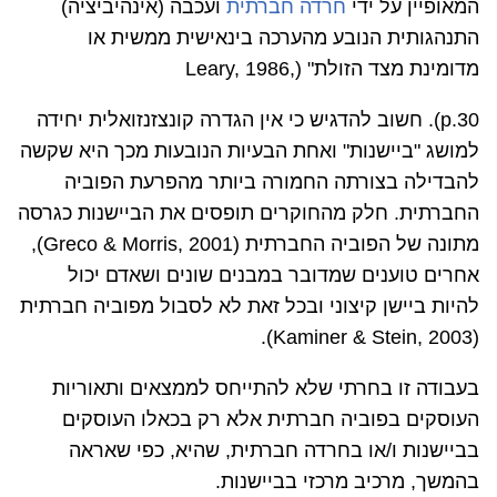
המאופיין על ידי
חרדה חברתית
ועכבה (אינהיביציה)
התנהגותית הנובע מהערכה בינאישית ממשית או
מדומינת מצד הזולת" (
Leary, 1986,
(p.30
. חשוב להדגיש כי אין הגדרה קונצזנזואלית יחידה
למושג "ביישנות" ואחת הבעיות הנובעות מכך היא שקשה
להבדילה בצורתה החמורה ביותר מהפרעת הפוביה
החברתית. חלק מהחוקרים תופסים את הביישנות כגרסה
מתונה של הפוביה החברתית (
Greco & Morris, 2001
),
אחרים טוענים שמדובר במבנים שונים ושאדם יכול
להיות ביישן קיצוני ובכל זאת לא לסבול מפוביה חברתית
).
Kaminer & Stein, 2003
(
בעבודה זו בחרתי שלא להתייחס לממצאים ותאוריות
העוסקים בפוביה חברתית אלא רק בכאלו העוסקים
בביישנות ו/או בחרדה חברתית, שהיא, כפי שאראה
בהמשך, מרכיב מרכזי בביישנות.