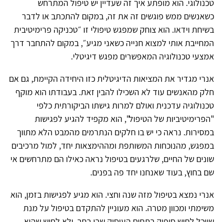
טכנולוגי. הוא מופתע איך זה שעדיין יש טיפול המתרחש
כשאנשים ממש פוגשים זה את זה, במקום להתכתב או לדבר
בשיחת וידאו. הוא צוחק שמפגש טיפולי זו ״טכניקה פרימיטיבית
המחייבת אותי למצוא חנייה כשאני מגיע״, במקום להתחבר דרך
אמצעי טכנולוגיה המאפשרים מפגש דיגיטלי.
אנרי מגדיר את המציאות הדיגיטלית כזו היחידה הקיימת, גם אם
חלק מהאנשים עוד לא השכילו להבין זאת. בעבודתו הוא מוקף
טכנולוגיה עדכנית ואולם למרות גישתו הביקורתית כלפי
"הפרימיטיביות של הטיפול", הוא מקפיד להגיע לפגישות
במסירות. נראה כי יש בו חלקים הנתרמים מהמבט הלא מתווך
במפגש, מהנוכחות המשותפת ומההימצאות יחד, למול מרכיבים
שונים של החיים, שלרגעים בטיפול נראה כאילו הם מתרחשים אי
שם בחוץ, בעוד שאנחנו יחד פה בפנים.
אנרי נמצא בטיפול מזה שנה וחצי. הוא מגיע לפגישות בזמן, הוא
משימתי ומכוון מטרה. הוא מעוניין להתקדם בטיפול על מנת
שיוכל לחוש סיפוק בתחום העיסוק שבו בחר, ולא לחוש שהוא