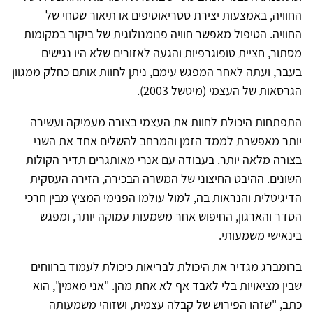
החוויה, באמצעות יצירת סטריאוטיפים או תיאור שטחי של
החוויה. הטיפול מאפשר חוויה פנומנולוגית של ביקור במקומות
מסתור, חציית טופוגרפיות והגעה לאזורים שלא היו נגישים
בעבר, ועתה לאחר המפגש עימם, ניתן לחוות אותם כחלק ממגוון
הגרסאות של העצמי (מיטשל 2003).
התפתחות היכולת לחוות את העצמי בצורה מעמיקה ועשירה
יותר מאפשרת לממד הזמן והמרחב להשלים אחד את השני
בצורה מלאה יותר. בעבודה עם אנרי מאותגרים תדיר הקולות
השונים. ההיבט החיצוני של המשרה הבכירה, הזירה העסקית
הדיגיטלית והנראות בה, למול עולמו הפנימי המציץ מבין חרכי
הסדר והארגון, החיפוש אחר משמעות עמוקה יותר, ומפגש
בינאישי משמעותי.
ברומברג מגדיר את היכולת לבריאות כיכולת לעמוד ברווחים
שבין מציאויות בלי לאבד אף לא אחת מהן. "אני מאמין", הוא
כתב, "שזהו הפירוש של קבלה עצמית, ושזוהי משמעותה