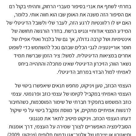
בחרתי לשתף את אנרי בסיפור מעברי הרחוק, ותהיתי בקול רם
אם הסיפור הזה משנה את האופן שבו הוא חווה אותי. כלומר,
האם יש לו רלוונטיות לרגע הזה, לעבר שלי ולשובל הדיגיטלי של
המידע המצוי אודותיי ונגיש ברשת. בחדר הורגשה תחושה של
אינטימיות ושל קרבה גדולה, אך גם של בלבול ואולי אפילו של
חוסר אוריינטציה לגבי הכלים שבהם נוכל להשתמש כדי לשפוט
אחרים במציאות הדיגיטלית. למשל: ציר הזמן שברשת תמיד
נשאר הווה; הזיכרון הדיגיטלי שאינו מתכלה והתהייה ביחס
לאמיתי למול הבדוי במרחב הדיגיטלי.
העצמי הכוזב, טען ויניקוט, מחפש תנאים שיאפשרו ביטוי של
העצמי האמיתי במקביל לקיומו של עצמי כוזב ופרגמטי. עצמי
כוזב המשמש בתפקיד חברתי של שימור המוסכמות, כשהחיבור
לרגשות אמיתיים מתקיים, אך מווסת ומקבל ביטוי על פי שיקול
דעתו העצמי הכוזב. ויניקוט מיטיב לתאר את מנגנוני
הסובלימציה האפשריים לצורך שמירה על העצמי, דרך אומנות
ותיאטרון או יצירתו של אלטר־אגו ודמות חלופית (ויניקוט, 2009).