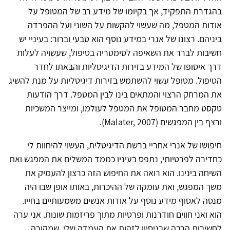
בהגדרת התפקיד, אך בקיומו של מידע רב של המטופל על
אודות המטפל, מה שעשוי להקשות על השוני ועל ההפרדה
ביניהם. רצונו של אנרי במידע נוסף הוא טבעי וברור: בעיניי יש
חשיבות לברר את השאיפה לסימטריה בטיפול, שעשויה לעלות
דרך איסופו של המידע בזירות הדיגיטליות והבאתו לחדר
הטיפול. מטופל עשוי להשתמש בזירות דיגיטליות על מנת להשיג
את המרחק הרצוי והמתאים בינו לבין המטפל. דרך הודעות
טקסט מחבר המטופל את המטפל לעולמו, ומייצר המשכיות
ורצף בין המפגשים (Malater, 2007).
חיפושו של אנרי אחריי ברשת הדיגיטלית, העשוי להיחוות לי
כחדירה לפרטיותי, נתפס בעיניו כממד המשלים את המפגש ואת
השיחה בינינו. הוא רואה את החיפוש הזה כרצון להעמיק את
משך המפגש, ואת עומקה של ההיכרות, באותו אופן שבו היה
מנסה לאסוף מידע נוסף על אודות אנשים משמעותיים בחייו.
הוא ואני חווים חודרנות ופרטיות מתוך פריזמות שונות. אני ערה
לחשיבות הרבה שבניסיון לזהות את העמדה שלי, שמקורה