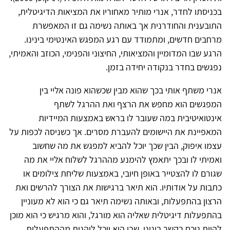
בכניסתו לחדר, אנרי מותיר מאחוריו את המציאות הדיגיטלית,
התובענית והחודרנית אך באותה נשימה גם זו המאפשרת
מרחבים חדשים, ומתמודד עם רגע המפגש האינטימי בינינו.
הרגע שבו המדומיין והמציאותי, החיצוני והפנימי, הכוזב והאמיתי,
נפגשים בחדר בנקודה יחידה בזמן.
אנרי משתף אותי בכך שהוא מבין שכשהוא פונה אליי בין
המפגשים הוא מחפש את הרצף ואת ההרגל לשתף
אינטואיטיבית במה שעובר לו בראש באמצעות המיידיות
המאפיינת את היישומים להעברת מסרים. אך כשניסה לכפות על
עצמו איפוק, הבין שכך יוכל להביא למפגש את מה שחשוב
ואמיתי לו ובכך יתאמץ להימנע מההרגל לשלוח אליי את מה
שגורם לו להצטייר באופן חיובי, באמצעות שליחת צילומים או
כתבות על אודותיו. הוא תיאר ברגישות את הצורך להרשים ואת
הרצון בהתפעלות, ובאותה נשימה תיאר גם כי הוא לא מעוניין
בהתפעלות דיגיטלית שאליה הוא מורגל, והוא מרגיש כי הוא מוכן
להיות נוכח בקשר בינינו, שבו הוא יוכל ליהנות מההתפעלות