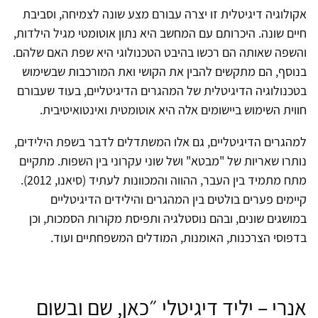
אקולוגיה דיגיטלית זו יצרה עבורם מצע שונה לצמיחה, וסביבת
חיים שונה. היכרותם עם המחשב היא נתון אוטומטי מגיל הילדות,
והשפה שאותה הם רכשו בהיבט הטכנולוגי היא שפת האם שלהם.
בנוסף, הם מתקשים להבין את הקושי ואת המורכבות שבשימוש
בטכנולוגיה הדיגיטלית של המהגרים הדיגיטליים, בעוד שעבורם
חווית השימוש ביישומים אלה היא אוטומטית ואינטואיטיבית.
למהגרים הדיגיטליים, גם אלו המשתדלים לדבר בשפת הילידים,
נותרו שאריות של "מבטא" ושל שוני עקרוני בין השפות. מתקיים
מתח מתמיד בין העבר, ההווה והמכוונות לעתיד (סיאנו, 2012).
קיימים פערים בולטים בין המהגרים והילידים הדיגיטליים
במושגים שונים, ובהם נוסטלגיה ותפיסת מקורות הסמכות, וכן
בדפוסי הצרכנות, האומנות, המודלים המשפחתיים ועוד.
אנרי – יליד דיגיטלי ״כאן, שם ובשום