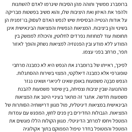
ברומברג ממשיך ותוהה מהן הסיבות שיגרמו לאדם להשתנות
ולהפר את האיזון ואת היציבות שלו, והוא משיב בפשטות מבריקה
על אודות הנטייה הבסיסית שיש לנפש האדם לעסוק בו־זמנית הן
בשינוי והן ביציבות. המציאות הנפשית והמציאות הבינאישית אינן
תחומות עוד למחוזות נפרדים לחלוטין, והיכולת לממשק בין
המודע ללא מודע ובין הפנטזיה למציאות נשחק והופך לאזור
תפר, מרחב בפני עצמו.
לפיכך, ראייתו של ברומברג את הנפש היא לא כמבנה מרחבי
טופוגרפי אלא כמבנה דיאלקטי, המצוי בשירות ההסתגלות.
הנפש מבְנַה משמעות באופן שאינו ליניארי ושאינו נגזר
מהתנועה שבין יציבות וצמיחה, בין שימור משמעות להבנת
משמעות חדשה. אתגר זה מתאר בעיניי היטב את המציאות
הבינאישית במציאות דיגיטלית, מול מגוון דרישותיה הסותרות של
המציאות. הגבולות החדירים בין פנים לחוץ, המפגש עם עמדות
המטפל ויחסו למרחב הדיגיטלי. מגוון הקולות הללו פוגשים את
המטפל והמטופל בחדר טיפול הממוקם בתוך אקולוגיה