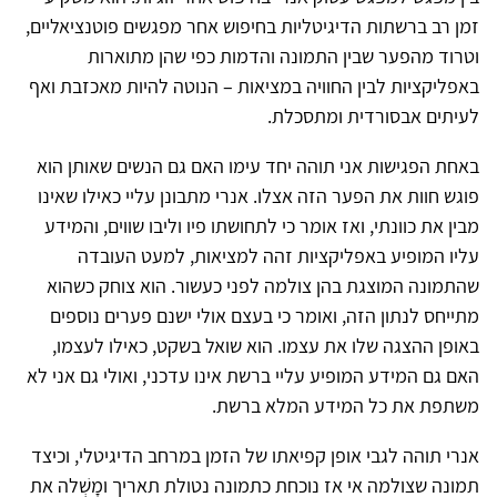
זמן רב ברשתות הדיגיטליות בחיפוש אחר מפגשים פוטנציאליים,
וטרוד מהפער שבין התמונה והדמות כפי שהן מתוארות
באפליקציות לבין החוויה במציאות – הנוטה להיות מאכזבת ואף
לעיתים אבסורדית ומתסכלת.
באחת הפגישות אני תוהה יחד עימו האם גם הנשים שאותן הוא
פוגש חוות את הפער הזה אצלו. אנרי מתבונן עליי כאילו שאינו
מבין את כוונתי, ואז אומר כי לתחושתו פיו וליבו שווים, והמידע
עליו המופיע באפליקציות זהה למציאות, למעט העובדה
שהתמונה המוצגת בהן צולמה לפני כעשור. הוא צוחק כשהוא
מתייחס לנתון הזה, ואומר כי בעצם אולי ישנם פערים נוספים
באופן ההצגה שלו את עצמו. הוא שואל בשקט, כאילו לעצמו,
האם גם המידע המופיע עליי ברשת אינו עדכני, ואולי גם אני לא
משתפת את כל המידע המלא ברשת.
אנרי תוהה לגבי אופן קפיאתו של הזמן במרחב הדיגיטלי, וכיצד
תמונה שצולמה אי אז נוכחת כתמונה נטולת תאריך ומָשְׁלה את