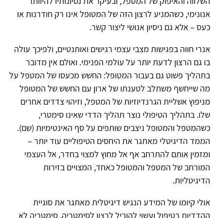
השלווה והאיפוק של המטפל, ובעיקר את נסיונותיו להיוותר
אנונימי, כשהמניע לרצון הזה של המטופל אינו רק חודרנות או
כעס – אלא גם ניסיון אנושי ליצור קשר.
אנרי חווה בפגישות מצבי עצמי רגישים ואותנטיים, ולפיכך עולה
בו גם הרצון לדעת יותר על עולמי הפנימי. ואולם אין מדובר
בתהליך פשוט גם בעבור המטופל: החשש מכעסו של המטפל על
מה שייחשף משתלב לטענתו של ארון עם החשש של המטופל
מניפוץ אשליית הגרנדיוזיות של המטפל, וזיהוי צדדים אחרים
שלו. בתהליך הטיפולי נוצר תהליך הדדי שאינו סימטרי,
כשהמטפל והמטופל ניצבים שותפים על סף האינטימיות (שם).
הממד הדיגיטלי מאתגר את היחסים הטיפוליים עוד יותר –
ומזמין אותם להתרחב אף אל מחוץ למצוי בחדר, אל העצמי
המורחב של המטפל והמטופל כאחד, המצויים בזירות
הדיגיטליות.
אולי קיומו של המידע הנגיש דיגיטלית מאתגר את סוגיית
ההדדיות בטיפול ועשוי להוביל לרצון לסימטריה. סימטריה לא