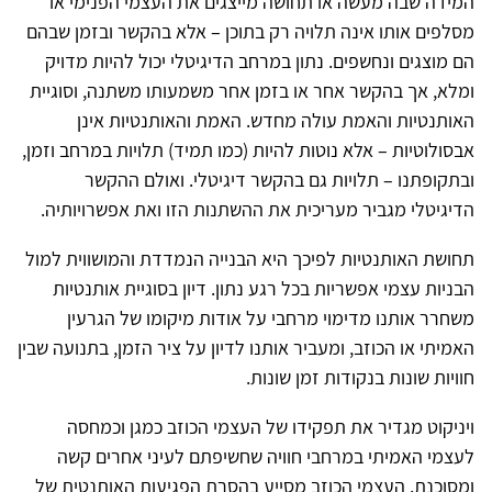
המידה שבה מעשה או תחושה מייצגים את העצמי הפנימי או
מסלפים אותו אינה תלויה רק בתוכן – אלא בהקשר ובזמן שבהם
הם מוצגים ונחשפים. נתון במרחב הדיגיטלי יכול להיות מדויק
ומלא, אך בהקשר אחר או בזמן אחר משמעותו משתנה, וסוגיית
האותנטיות והאמת עולה מחדש. האמת והאותנטיות אינן
אבסולוטיות – אלא נוטות להיות (כמו תמיד) תלויות במרחב וזמן,
ובתקופתנו – תלויות גם בהקשר דיגיטלי. ואולם ההקשר
הדיגיטלי מגביר מעריכית את ההשתנות הזו ואת אפשרויותיה.
תחושת האותנטיות לפיכך היא הבנייה הנמדדת והמושווית למול
הבניות עצמי אפשריות בכל רגע נתון. דיון בסוגיית אותנטיות
משחרר אותנו מדימוי מרחבי על אודות מיקומו של הגרעין
האמיתי או הכוזב, ומעביר אותנו לדיון על ציר הזמן, בתנועה שבין
חוויות שונות בנקודות זמן שונות.
ויניקוט מגדיר את תפקידו של העצמי הכוזב כמגן וכמחסה
לעצמי האמיתי במרחבי חוויה שחשיפתם לעיני אחרים קשה
ומסוכנת. העצמי הכוזב מסייע בהסרת הפגיעות האותנטית של