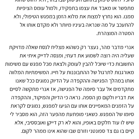
מתפשר או מאבד את עצמו בתפקידו, ולמול עומס הציפיות
ממנו. הוא נחרץ למצות את מלוא הזמן במפגש הטיפולי, ולא
להתעכב על מה שנראה בעיניו מיותר ולא מקדם אותו אל
המטרה המוצהרת.
אנרי מדבר מהר, נעצר רק כשהוא מצליח לנסח שאלה מדויקת
שעליה היה רוצה לשמוע את דעתי, ומנסה לדייק איתי את
התשובות כדי שיוכל להבין לעומק ולצאת מכל מפגש עם משימות
מאורגנות לתרגול של ההתבוננות על חייו. המשימתיות המלווה
אותו במהלך הפגישה וההקפדה על הדיוק נמוגים ככל שאנו
מתקדמים אל עבר סיומה של הפגישה, אז אנרי מתקשה לסיים
את דבריו ולקום מן הספה. נראה כי הדיוק והמיקוד, וההקפדה
על הזמנים המאפיינים אותו עם הגיעו למפגש, נמוגים לקראת
סיומו של המפגש. כשאני מופתעת מהפער הזה, הוא מסביר לי
שיש לו עוד חלקים באופיו, והוא לא רק דייקן ואובססיבי, אלא
קיים בו גם צד ספונטני וזורם שבו שהוא אינו ממהר לקום.