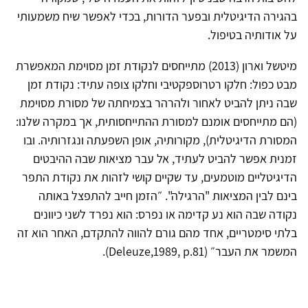
בהגירה הדיגיטלית ובפער הדורות, בכדי לאפשר שיח משמעותי
על אודותיה בטיפול.
מיטשל וארון (2013) מתייחסים לנקודת זמן מסוימת המאפשרת
מבט כפול: חלקו רטרוספקטיבי וחלקו צופה עתיד: נקודת זמן
שבה ניתן להביט לאחור ולהרהר בצמיחתה של מסורת מסוימת
(הם מתייחסים אומנם למסורת ההתייחסותית, אך במקרה שלנו:
המסורת הדיגיטלית), מקורותיה, אופן השפעתה ונגזרותיה. ובו
זמנית אפשר להביט לעתיד, אל עבר מציאות שבה ההיבטים
הדיגיטליים מוטמעים, עד שקיים קושי לזהות את נקודת התפר
בינם לבין המציאות "הרגילה". ״הזמן חייב להתפצל באותה
נקודה שבה הוא נע קדימה או נפרס: הוא נפרד לשני כיוונים
בלתי סימטריים, אחד מהם גורם להווה להתקדם, האחר הוא זה
המשמר את העבר״ (Deleuze,1989, p.81).