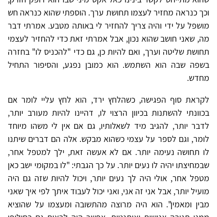
וכך כנראה מחזיר לעצמו תחושת ערך. הוספתי שהוא כנראה חש
מושפל על ידי והיה צריך להחזיר לי באותה מטבע. אמרתי דבר
מה, שאני חושב שהוא נכון, אבל אמרתי זאת כדי להחזיר לעצמי
תחושת שליטה וערך, ואם להיות כן, גם כדי "להכניס לו" בחזרה
בשפה שבה הוא השתמש. הוא כמובן נפגע, והסיפור התחיל
מחדש.
לקראת סוף הפגישה, כשהלחץ ירד, הוא לחץ עליי לומר אם
בכוונתי להשתנות בכיוון הרצוי לו, דהיינו להיות מעורב יותר,
לדבר יותר, להגיב מיד לשאלותיו, גם אם אין לי משהו מיוחד
לומר, וגם לספר על עצמי כשהוא מבקש. אלה הם דברים שיתנו
לו תחושה נעימה יותר. אם לא אעשה זאת, ילך למטפל אחר,
שבמחיצתו יהיה לו נעים יותר. על כך הגבתי: "לו במקומי ישב כאן
מטפל אחר, אולי היה לך נעים יותר, ויכול להיות שזה גם היה
מועיל יותר, אבל אני זה אני, ואני יכול לעבוד איתך לפי איך שאני
מבין ומאמין". הוא היה מרוצה מהתשובה ומעצמו על שהוציא