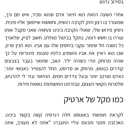
בסירוב נרגש.
אחרי השעה הזאת הוא תיאר אדם שהוא מכיר, איש חם ורך,
שמעורר בו רצון חזק לקרבה רגשית, וחששות שיימשך אליו מינית.
ניסיון פירוש שלי, שאולי הקרבה בינינו והחוויה שאני מקבל אותו
עוררו בו חשש דומה, נתקל בביטול מוחלט. חשוב לציין, שלאורך
כל השנה חל שיפור עקבי ביחסים שלו עם אביו. הוא הכין סרט,
שבו הוא ראיין את אביו והשמיע כלפיו טענות מינוריות על כך
שהיה מרוחק מדי כשהיה ילד. האב, שתואר בעבר בצבעים
קודרים כנוטש, מרוחק או סדיסט, החל להצטייר כאנושי יותר:
כאדם מורכב יותר ובעל צדדים חמים. התיאור עזר לי להרגיש,
שלמרות הקושי העצום, עבודתנו המשותפת נושאת פירות.
כמו מקל של ארטיק
לקראת חופשתי באוגוסט חלה רגרסיה קשה בקשר בינינו.
האכזבה ממני והכעס עליי התגברו: "אתה לא מעורב, אתה