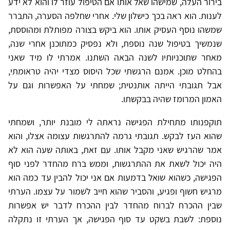
בירור העלה, שמישהו שאל אותו אם הטיפול עוזר לו והוא לא ידע
לענות. הוא ראה בכך כישלון שלי. אחרי שחלפה הסערה, התברר
שמשהו נוסף העסיק אותו. הוא ביקש בצורה מפותלת ומהוססת,
שנמשיך בטיפול שנה נוספת, ולא נפסיק כמתוכנן אחרי שנה,
מאחר שתוכניותיו לשנה הבאה השתנו. אמרתי לו מיד שאני
בהחלט מוכן. אמנם הרגשתי שכל היסוס מצדי יהיה טראומתי,
אבל תגובתי הייתה אותנטית; שמחתי על האפשרות וגם על
האמון המרומז שהיה בבקשתו.
תוקפנותו מתחילת הפגישה נראתה לי מובנת יותר, ושמחתי
שהוא העז לבקש. תגובתי גרמה להתרגשות עצומה אצלו, והוא
אמר שהרגיש שאני מקבל אותו. עם זאת, באותה שעה הוא לא
היה יכול לשאת את ההתרגשות, וממש ברח מהחדר לפני סוף
הפגישה, כשהוא שואל בדמעות אם אני יכול להבין עד כמה הוא
מרגיש חשוף ופגיע, והסביר שהוא חייב לשמור על עצמו. הערתי
שבין ההכרח לברוח מהחדר לבין ההכרח לדבר יש אפשרות
נוספת: לשבת בשקט עד סוף הפגישה, אך הערתי זו נתקלה