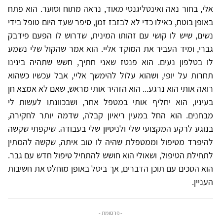
אלי, בחור נאה ואינטליגנטי מאוד, נראה מתוח וסוער. הוא פתח
באופן בוטח, כאילו כדי לא לבזבז זמן, סיפר שעד היום טופל בידי
נשים, שיש לו קושי עם זהותו המינית, שדרוש לו הפעם פידבק
גברי, ומיד העביר את המוקד אליי. הוא אמר שהקול שלי נשמע
לו בטלפון נעים. הוא פנטז שאני חתיך, חשש שתהיה בינינו
תחרות על יופי, ושהוא עלול להימשך אליי, אבל עכשיו כשהוא
רואה אותי הוא נרגע... הוא הזהיר אותי מראש, שאם לא אמצא חן
בעיניו, הוא יחליף אותי במטפל אחר, ושבכוונתו לעשות לי
מבחנים. הוא החל במעין ריאיון קבלה, שדמה יותר לחקירה,
בנוגע לרקע המקצועי שלי ולניסיון שלי בעבודה. שיקפתי שקשה
להיפרד מטיפול וממטפלת שהיה לו טוב איתה, שקשה להמתין
לתחילת הטיפול, ושאולי הוא חושש להתחיל טיפול חדש עם גבר.
הוא הסכים עם תוכן הדברים, אך ביטל באופן מוחלט את חשיבות
העניין.
- פרסומת -