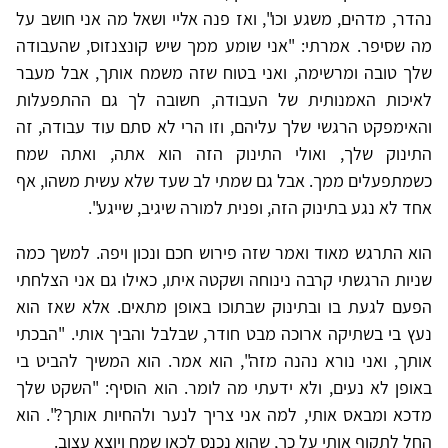
נהדר, מדהים, משגע וכו", ואז פנה אליי ושאל מה אני חושב על
מה שסיפר. אמרתי: "אני שומע ממך שיש קונצנזוס, שהעבודה
שלך טובה ומרשימה, ואני בטוח שזה משמח אותך, אבל מעבר
לאיכות האמנותית של העבודה, חשובה לך גם ההתפעלות
והאימפקט הרגשי שלך עליהם, וזו הרי לא סתם עוד עבודה, זה
התינוק שלך, ואולי התינוק הזה הוא אתה, ואתה שמח
כשמתפעלים ממך. אבל גם שמתי לב שעד שלא עשית משהו, אף
אחד לא נגע בתינוק הזה, ופנית למורה שיגיב, שייגע".
הוא התרגש מאוד ואמר שזה פירוש חכם ונכון ויפה. למשך כמה
שניות הרגשתי קרבה נינוחה ושקטה איתו, כאילו גם אני הצלחתי
הפעם לגעת בו ובתינוק שבתוכו באופן מתאים. אלא שאז הוא
נעץ בי בשתיקה ארוכה מבט חודר, שבלבל והביך אותי. "הבכתי
אותך, ואני נורא נהנה מזה", הוא אמר. הוא המשיך להביט בי
באופן לא נעים, ולא ידעתי מה לומר. הוא הוסיף: "השקט שלך
מדכא ומבאס אותי, למה אני צריך לנער ולהחיות אותך?". הוא
החל לתקוף אותי על כך, שהוא נכנס לכאן שמח ויוצא עצוב.