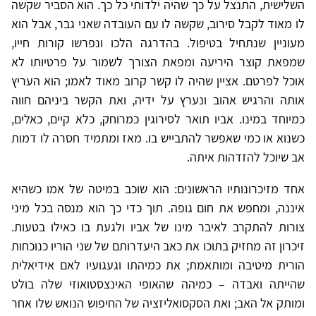
השלישית, התנצל על כך שהיה ילדותי כל כך. הוא הסביר שקשה
לו מאוד לקבל סירוב, שקשה לו עם העובדה שאני גבר, אבל הוא
מעוניין שנתחיל בטיפול. בהדרגה הלכו ונפרשו קורות חייו,
שמפאת קוצר היריעה ומפאת הצורך לשמור על פרטיותו לא
אוכל לפרטם. אציין שהיה לו קשר קרוב מאוד לאמו; הוא העריץ
אותה והרגיש אהוב ונערץ על ידיה, ואת הקשר ביניהם חווה
כמיוחד במינו. אביו תואר לסירוגין כמרוחק, כלא קיים, כאלים,
כשנוא או כמי שאפשר להתבייש בו. מאז ומתמיד חסרה לו דמות
אב שיוכל להזדהות איתה.
אחד מזיכרונותיו הראשונים: הוא שוכב במיטה של אמו כשהיא
איננה, ומחפש את חום גופה. תוך כדי כך הוא מנסה בכל מיני
צורות להתקרב לאיבר מינו של אביו ולגעת בו כאילו בטעות.
זיכרון זה מחזיק בתוכו את כאב היעדרותם של שני הוריו כנוכחות
הורית מיטיבה ומותאמת; את כמיהתו וגעגועיו לאם אידיאלית
שהייתה ואבדה – כמיהה שהאופי האינצסטואוזי שלה בולט
ומותק אל האב; ואת הסקסואליזציה של החיפוש הנואש שלו אחר