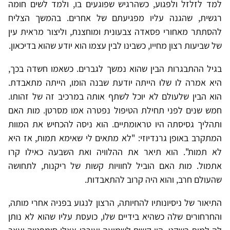
למד לזלזל ולפגוע, כשהרגיש שפוגעים בו, ולמד לשים חומה
רגשית, שהגנה עליו מפגיעתם של אחרים. בהמשך הצליח
להסתתר מאחורי פסאדה צבעונית ומוחצנת, וליצור מראית עין
של שביעות רצון מחייו, כשבינו לבין עצמו הוא יודע שהוא בדיכאון.
בגיל ההתבגרות הבין שהוא נמשך לגברים. כשאמו חשדה בכך,
היא אמרה לו שלוּ הייתה יודעת שבנה הומו, הייתה מתאבדת.
הוא הבין שלעולם לא יוכל לשתף אותה במרכיב זה של זהותו.
חמש שנים לפני תחילת הטיפול נפטרה אמו מסרטן. מות האם
ותהליך גסיסתה היו טראומתיים. הוא ניסה להכחיש את המוות
המתקרב באופן גרנדיוזי: "לא מתאים לי שאימא תמות, אז היא
לא תמות". הוא תיאר את ההלוויה ואת השבעה כאילו קרו
אתמול. מות האם הוביל לחוויות קשות של ריקנות, לתחושה
שהעולם חרב, והוא היה קרוב להתאבדות.
התיאור של ניסיונותיו להחיותה, הרצון לנגוע בפניה אחרי מותה,
והחרחורים שלה כשהיא בידיים שלו, כועסת עליו שהוא לא נותן