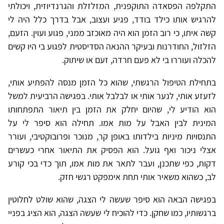
התקלפה הפסאדה התוקפנית, המזלזלת והגרנדיוזית, ויכולתי
להרגיש אותו כילד בודד, פגיע ועצוב, אבל בדרך כלל היה לי
קשה איתו, כי רוב הזמן הוא היה מאוכזב ממני, פגוע ועוין. הזעם,
הזלזול, החודרנות ובעיקר ההנאה הסדיסטית לפגוע בי היו קשים
להכלה ועוררו בי לא פעם חרדה, זעם או שיתוק.
בתחילת הטיפול הרגשתי, שהוא כל הזמן מנסה להפתיע אותי,
לזעזע אותי, לנער אותי או לבלבל אותי. בפגישה הרביעית למשל
הוא הודיע לי, שהיום יחלק את הזמן בין תיאור התפתחותו
המינית לבין האבל על מות אמו. תחילה הוא סיפר לי על
התנסויות מיניות בילדותו באופן קר, מנוכר ופרובוקטיבי, ועורר
אצלי ניכור ואף גועל. הוא הפסיק את התיאור אחרי כעשרים
דקות, כפי שתכנן, ועבר לתאר את מות אמו, תוך כדי בכי קורע
לב, כשהוא משאיר אותי תחת אימפקט רגשי חזק.
בפגישה הבאה הוא סיפר שעשה לי הצגה, שהוא שולט לחלוטין
ברגשותיו, כמו שחקן. כדי להוכיח לי שעשה הצגה, הוא הציג בפניי