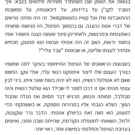
בגאווה את האופן שבו השתחרר משירות מילואים בצבא: איך
הסביר לקב"ן על בדידותו, על דיכאונותיו, על מחשבות
ההתאבדות שלו ועל קשייו כהומוסקסואל. זה היה מחזה מרשים
של דברי אמת כהצגה. גם בהמשך הטיפול, היו פגישות שחוויתי
כאותנטיות וכמרגשות, ולאחריהן סיפר שעשה הצגה והשאיר אותי
בחוסר ודאות, האם זה היה אמיתי ועכשיו הוא מתגונן, מכחיש
ומחזיר לעצמו שליטה, או שבאמת "עבד עליי"?
בשבועות הראשונים של הטיפול התייחסתי בעיקר למה שחשתי
כצורך העצום שלו ליצור אימפקט רגשי עליי, אולי עקב החשש
שאם לא אטולטל רגשית, הוא לא יהיה בטוח שאני איתו. ביני לבין
עצמי תהיתי אם זו דרכו לספר לי שכילד הוא טולטל רגשית והיה
מבולבל, מפותה וננטש, מרגיש דבר מסוים ואז מגלה שהכול
הפוך. כשלא הגבתי אליו במהירות מספקת, או כששתקתי מדי
לטעמו, הוא חווה זאת ככישלון אמפתי. הדבר גרר עוקצנות,
זלזול, השוואתי למטפלת הקודמת, שהייתה טובה ממני, ואיומים
בעזיבת הטיפול והחלפתי במישהו אחר, ראוי יותר.