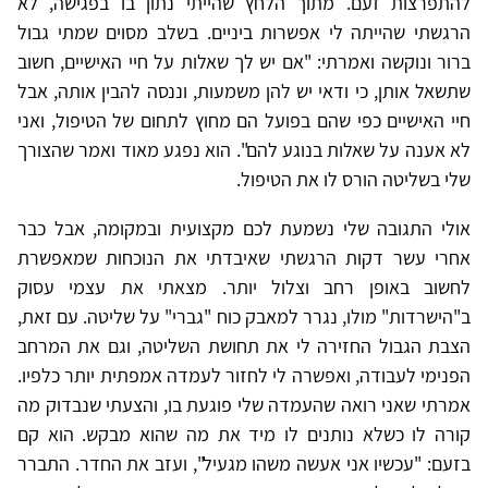
להתפרצות זעם. מתוך הלחץ שהייתי נתון בו בפגישה, לא
הרגשתי שהייתה לי אפשרות ביניים. בשלב מסוים שמתי גבול
ברור ונוקשה ואמרתי: "אם יש לך שאלות על חיי האישיים, חשוב
שתשאל אותן, כי ודאי יש להן משמעות, וננסה להבין אותה, אבל
חיי האישיים כפי שהם בפועל הם מחוץ לתחום של הטיפול, ואני
לא אענה על שאלות בנוגע להם". הוא נפגע מאוד ואמר שהצורך
שלי בשליטה הורס לו את הטיפול.
אולי התגובה שלי נשמעת לכם מקצועית ובמקומה, אבל כבר
אחרי עשר דקות הרגשתי שאיבדתי את הנוכחות שמאפשרת
לחשוב באופן רחב וצלול יותר. מצאתי את עצמי עסוק
ב"הישרדות" מולו, נגרר למאבק כוח "גברי" על שליטה. עם זאת,
הצבת הגבול החזירה לי את תחושת השליטה, וגם את המרחב
הפנימי לעבודה, ואפשרה לי לחזור לעמדה אמפתית יותר כלפיו.
אמרתי שאני רואה שהעמדה שלי פוגעת בו, והצעתי שנבדוק מה
קורה לו כשלא נותנים לו מיד את מה שהוא מבקש. הוא קם
בזעם: "עכשיו אני אעשה משהו מגעיל", ועזב את החדר. התברר