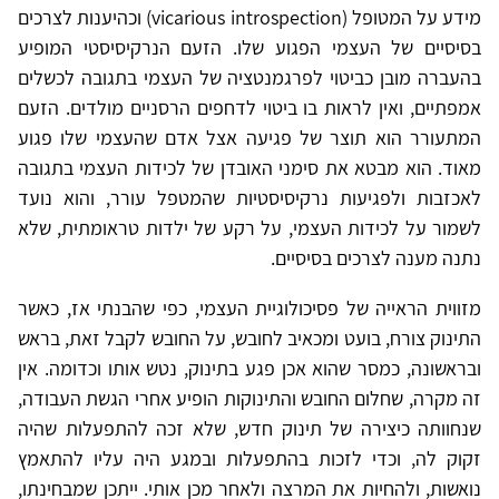
מידע על המטופל (vicarious introspection) וכהיענות לצרכים
בסיסיים של העצמי הפגוע שלו. הזעם הנרקיסיסטי המופיע
בהעברה מובן כביטוי לפרגמנטציה של העצמי בתגובה לכשלים
אמפתיים, ואין לראות בו ביטוי לדחפים הרסניים מולדים. הזעם
המתעורר הוא תוצר של פגיעה אצל אדם שהעצמי שלו פגוע
מאוד. הוא מבטא את סימני האובדן של לכידות העצמי בתגובה
לאכזבות ולפגיעות נרקיסיסטיות שהמטפל עורר, והוא נועד
לשמור על לכידות העצמי, על רקע של ילדות טראומתית, שלא
נתנה מענה לצרכים בסיסיים.
מזווית הראייה של פסיכולוגיית העצמי, כפי שהבנתי אז, כאשר
התינוק צורח, בועט ומכאיב לחובש, על החובש לקבל זאת, בראש
ובראשונה, כמסר שהוא אכן פגע בתינוק, נטש אותו וכדומה. אין
זה מקרה, שחלום החובש והתינוקות הופיע אחרי הגשת העבודה,
שנחוותה כיצירה של תינוק חדש, שלא זכה להתפעלות שהיה
זקוק לה, וכדי לזכות בהתפעלות ובמגע היה עליו להתאמץ
נואשות, ולהחיות את המרצה ולאחר מכן אותי. ייתכן שמבחינתו,