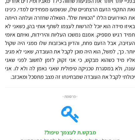
בפניי יותר ויותר את הפגיעות שחווה כילד מאביו ומילדים אחרים,
ואת התקפי הזעם הרצחניים שלו, שנשמעו מפחידים למדי. כינינו
את האירועים הללו "הכוויות שלו". השאלה שחזרה ועלתה הייתה
באיזו מידה הוא יוכל להרשות לעצמו לשתף אותי בהן, כשאני לא
תמיד רגיש מספיק. אמנם נמשכו העליות והירידות, ואיתם איומי
העזיבה, אבל הזעם פחת, והדיון באכזבות שלו ממני היה שקול
יותר. כך, למשל, הוא היה מוכן לקבל את העובדה, שאני לא מגיב
אליו מיד כשהוא מבקש, כי אני זקוק לזמן לחשוב לפני שאני
עונה, ולא במסגרת טכניקה טיפולית שאני נאמן לה ולא לו. אני
יכולתי לקבל את העובדה שמבחינתו זה מצב מתסכל ומאכזב.
- פרסומת -
מבקש.ת לעצמך טיפול?