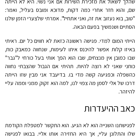
שהלך לשאול את מזכירת השירות אם אני נשוי. היא לא הייתה
שם, והוא חזר אחרי כמה דקות, מדוכא ומובס בעליל, ואמר:
"טוב, בוא נעזוב את זה, ואני אתחיל". אמרתי שלצערי הזמן שלנו
הסתיים ושנמשיך בפעם הבאה.
הייתי המום למדי. פגישה ראשונה כזאת לא חווים כל יום. ראיתי
באיזו קלות אפשר להיכנס איתו לעימות, שנחווה כמאבק כוח,
שבו כמובן אין מנצחים, שבו הוא הפך אותי בעל כורחי ל"גבר"
כוחני שאני לא רוצה להיות. תהיתי אם הגבול שהצבתי נחווה
כהשפלה וכפגיעה קשה מדי בו. בדיעבד אני מבין שזו הייתה
דרכו של אלי לסמן מה צפוי לנו, למה הוא זקוק ממני וממה עליי
להיזהר.
כאב ההיעדרות
לפגישתנו השנייה הוא לא הגיע. הוא התקשר למטפלת הקודמת
שלו והתלונן עליי, אך היא החזירה אותו אליי. בבואו לפגישה