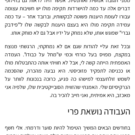
ממני תגובה אנושית ואותנטית. אפשר היה לראות גם בחילופי
דברים אלה עד כמה להישרדות תקיפה מולו יש חשיבות עצומה
עבורו לעומת היענות פשוטה לבקשותיו, וברובד אחר – עד כמה
עמידה תקיפה מולו היא בעצם היענות לבקשה שלו ל"פידבק
גברי" שפוגש אותו, שלא נמחק על ידיו אבל גם לא מוחק אותו.
ובכל זאת עליי להודות שגם אם לא נמחקתי, הרגשתי מנוצח
במקצת, מפויס בעל כורחי וכמי ש"מחל על כבודו". העמדה
האמפתית הייתה קשה לי, אבל לא חוויתי אותה כהתבטלות מולו
או ככניסה לתפקיד מזוכיסטי. היא נבעה מהכרה, שהסכמה
לשמש זולתעצמי למישהו כה פגיע, כרוכה בנכונות לוותר על
הנרקיסיזם שלי. האמנתי שהזווית הסובייקטיבית שלו, שלפיה אני
מאכזב, היא אמיתית, ואני חייב להכיר בה.
העבודה נושאת פרי
בחודשים הבאים המשיך הטיפול להיות סוער ודרמתי. אלי חשף