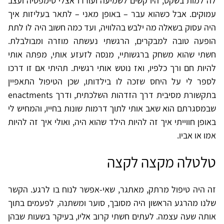
לה למות בשקט, היו קשים לשמיעה ועוררו אצלי סימפטיה ועצב
עמוקים. אבל כשהוא עבר – באופן מאני – לתאר בעליזות איך
היה עסוק בשאלה מה ילבש בהלוויה, ועד כמה חשוב היה לו לתת
הופעה טובה למבקרים, הרגשתי נעשתה מוזרה ומבולבלת.
חשתי שהוא משחק ברגשותיי, מנסה לזעזע אותי, מפתה אותי
להיות חם ורך כלפיו, ואז נוטש אותי רגשית. תהיתי אם זו דרכו
לספר לי על היחס שזכה לו בילדותו, שכן הטיפול התאפיין
בתקשורת מסיבית דרך הזדהות השלכתית, ודרך enactments
שבמסגרתם הוא שאב אותי לתוך דרמות שונות בחייו, והמחיש לי
באופן חווייתי איך זה להיות הילד שהוא היה, ואולי איך זה להיות
אמו או אביו.
טלטלה מקצה לקצה
זה היה טיפול מרתק, מאתגר, שאי-אפשר לנוח בו לרגע. הקשר
שלנו מהרגע הראשון היה מסובך, סוער ומשתנה, לפעמים בתוך
אותה שעה עצמה. לעתים חשתי קרוב אליו, בעיקר בשעות שבהן