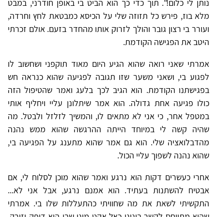
נותן לי כלום!". תוך כדי כך הוא הביט בי באופן חודרני, במבט
מלא בוז, פירש כל תזוזה שלי על הכיסא כמבטאת לחץ וחרדה,
ועורר בי רצון גובר והולך לזרוק אותו מהחדר בזעם. אולם זכרתי
היטב את הפגישה הקודמת.
אמרתי שאני רואה שהוא הגיע היום מאוד תוקפני ושחשוב לו
לפגוע בי, ושאני משער שזו תגובה לפגיעה שהוא כנראה חש
בפגישתנו הקודמת. הוא הגיב לכך בלעג ואמר שהטיפול הזה
כולו פגיעה אחת גדולה. הוא אמר שיתלונן עליי ויחליף אותי
במטפל אחר, כי אני לא מתאים לו, והמשיך לזלזל ולבטל. מה
שהיה קשה לי במיוחד הייתה ההרגשה שהוא ממש נהנה
מהדבלואציה שלי. הוא גם אמר שהוא מתענג על הפגיעה בי,
שהוא נהנה לשפוך עליי הכול.
אחרי כעשרים דקות הוא נרגע ואמר שהוא מוכן לסלוח לי, אם
אבטיח להשתנות בעתיד. הוא אמנם נרגע, אבל אני לא...
התקשיתי לשאת את מה שחוויתי כהתעללות שלו בי. אמרתי
שהוא מתייחס לקשר בינינו כאל אקט מיני שבו הוא דופק וזורק,