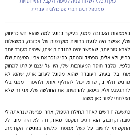
כאן תוכל.י לשלוח פניה לטיפול ולקבל התייחסויות
ממטפלות.ים חברי פסיכולוגיה עברית
באמצעות האכזבה ממני, בעיקר בנוגע למה שהוא חש כריחוק
שלי, אפשר היה לגעת בחוויות מוקדמות של אכזבה, במשאלות
לאבא טוב יותר, שאפשר יהיה להזדהות איתו, שיהיה מעורב יותר
בחייו, ולא אלים, מפחיד ומנותק, כפי שזכר את אביו. הטענות שלו
כלפיי, מלבד חוסר המעורבות שלי, היו על עצם יכולתו למחוק
אותי בלי בעיה. העובדה שהוא מסוגל לעזוב אותי, שהוא לא
מרגיש תלוי בי, שהוא יכול להחליף אותי, ולהיפרד ממני בלי
להתגעגע אליי, ביטאו, להרגשתו, את החולשה שלי. אני זה שלא
הצלחתי ליצור כאן משהו.
כתשעה חודשים לאחר תחילת הטפול, אחרי פגישה שנראתה לי
טובה וקרובה, הוא הגיע תוקפני מאוד, וזה לא היה מובן לי.
התקשיתי לחשוב על כשל אמפתי כלשהו בפגישה הקודמת.