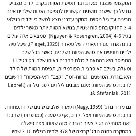
המקצועי שנצבר מאז בדבר תפיסת המוות בקרב ילדים מצביע
גם על כך שישנם מושגים הקשורים לתפיסת המוות שילדים אינם
מבינים עד גיל מסוים. מחקר עדכני מצא למשל כי ילדים בגילאי
3-4 החזיקו בתפיסות שגויות בנושא המוות יותר מאשר ילדים
בגיל 4-6 (Nguyen & Rosengren, 2004). ממצאים אלה עולים
בקנה אחד עם התיאוריה של פיאז'ה (Piaget, 1929), שעל פיה
ילדים תופסים את מושג המוות בשלבים, כאשר בכל שלב
התפיסה היא בהתאם ליכולת ההבנה באותו שלב. רק בגיל 11
ומעלה, בשלב האופרציות הפורמליות, תפיסת המוות של הילד
היא בוגרת. המושגים "מרווח-זמן", "קצב" ו"אי-הפיכות" החשובים
להבנת מושג המוות, אינם מובנים לילדים לפני גיל זה (Labrell
& Stefaniak, 2011).
גם מריה נודג' (Nagy, 1959) תיארה שלבים שונים של התפתחות
בהבנת מושג המוות אצל ילדים, אף כי טענה (כמו פרויד) שהבנה
זאת מתחילה בגיל צעיר בהרבה מזה שאותו צפה פיאז'ה.
במחקרה בחנה נודג' קבוצה של 378 ילדים בגילים 3-10 שחיו