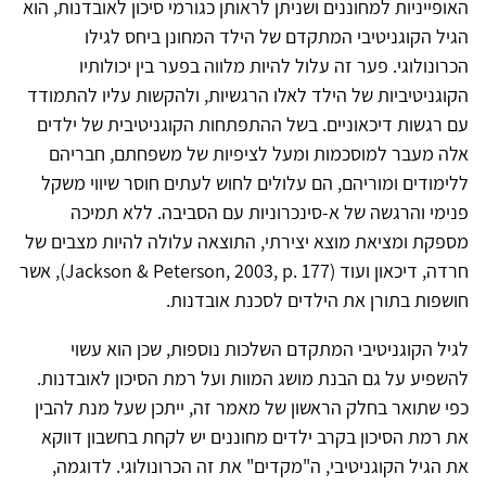
האופייניות למחוננים ושניתן לראותן כגורמי סיכון לאובדנות, הוא
הגיל הקוגניטיבי המתקדם של הילד המחונן ביחס לגילו
הכרונולוגי. פער זה עלול להיות מלווה בפער בין יכולותיו
הקוגניטיביות של הילד לאלו הרגשיות, ולהקשות עליו להתמודד
עם רגשות דיכאוניים. בשל ההתפתחות הקוגניטיבית של ילדים
אלה מעבר למוסכמות ומעל לציפיות של משפחתם, חבריהם
ללימודים ומוריהם, הם עלולים לחוש לעתים חוסר שיווי משקל
פנימי והרגשה של א-סינכרוניות עם הסביבה. ללא תמיכה
מספקת ומציאת מוצא יצירתי, התוצאה עלולה להיות מצבים של
חרדה, דיכאון ועוד (Jackson & Peterson, 2003, p. 177), אשר
חושפות בתורן את הילדים לסכנת אובדנות.
לגיל הקוגניטיבי המתקדם השלכות נוספות, שכן הוא עשוי
להשפיע על גם הבנת מושג המוות ועל רמת הסיכון לאובדנות.
כפי שתואר בחלק הראשון של מאמר זה, ייתכן שעל מנת להבין
את רמת הסיכון בקרב ילדים מחוננים יש לקחת בחשבון דווקא
את הגיל הקוגניטיבי, ה"מקדים" את זה הכרונולוגי. לדוגמה,