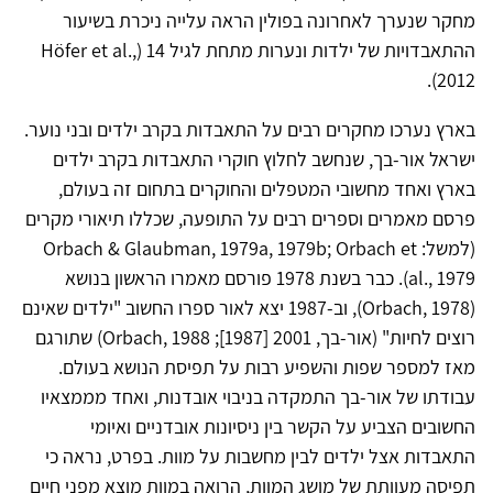
מחקר שנערך לאחרונה בפולין הראה עלייה ניכרת בשיעור
ההתאבדויות של ילדות ונערות מתחת לגיל 14 (Höfer et al.,
2012).
בארץ נערכו מחקרים רבים על התאבדות בקרב ילדים ובני נוער.
ישראל אור-בך, שנחשב לחלוץ חוקרי התאבדות בקרב ילדים
בארץ ואחד מחשובי המטפלים והחוקרים בתחום זה בעולם,
פרסם מאמרים וספרים רבים על התופעה, שכללו תיאורי מקרים
(למשל: Orbach & Glaubman, 1979a, 1979b; Orbach et
al., 1979). כבר בשנת 1978 פורסם מאמרו הראשון בנושא
(Orbach, 1978), וב-1987 יצא לאור ספרו החשוב "ילדים שאינם
רוצים לחיות" (אור-בך, 2001 [1987]; Orbach, 1988) שתורגם
מאז למספר שפות והשפיע רבות על תפיסת הנושא בעולם.
עבודתו של אור-בך התמקדה בניבוי אובדנות, ואחד מממצאיו
החשובים הצביע על הקשר בין ניסיונות אובדניים ואיומי
התאבדות אצל ילדים לבין מחשבות על מוות. בפרט, נראה כי
תפיסה מעוותת של מושג המוות, הרואה במוות מוצא מפני חיים