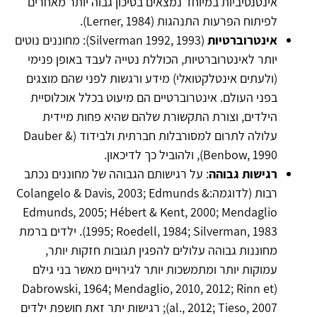
אינטנסיביות במיוחד נמצאים בסיכון גבוה יותר מאחרים
לפיתוח הפרעות התנהגות (Lerner, 1984).
אינטרוברטיות
(Silverman 1992, 1993): מחוננים נוטים
יותר לאינטרוברטיות, הכוללת נטייה לעבד באופן פנימי
(ולעתים אינטלקטואלי) מידע ורגשות לפני שהם מוצגים
בפני העולם. אינטרוברטיים הם מיעוט בכלל אוכלוסיית
הילדים, וצורת התקשורת שלהם שהיא פחות מיידית
עלולה לתרום למסורבלות חברתית ולבידוד (Dauber &
Benbow, 1990), ולהוביל כך לדיכאון.
רגישות גבוהה
: על רגישותם הגבוהה של מחוננים נכתב
רבות (לדוגמה:Colangelo & Davis, 2003; Edmunds &
Edmunds, 2005; Hébert & Kent, 2000; Mendaglio
1995; Roedell, 1984; Silverman, 1983). ילדים ברמת
מחוננות גבוהה עלולים להפגין תגובות חזקות יותר,
עמוקות יותר ומתמשכות יותר לגירויים מאשר בני גילם
(Dabrowski, 1964; Mendaglio, 2010, 2012; Rinn et
al., 2012; Tieso, 2007); רגישות יתר זאת חושפת ילדים