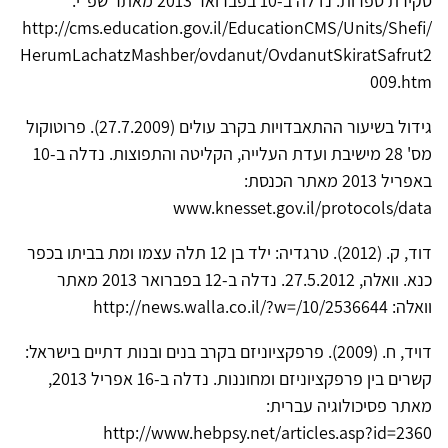
סקירת ספרות. נדלה ב-10 בפברואר 2013 מאתר שפ"י:
http://cms.education.gov.il/EducationCMS/Units/Shefi/
HerumLachatzMashber/ovdanut/OvdanutSkiratSafrut2
009.htm
גידול בשיעור ההתאבדויות בקרב עולים (27.7.2009). פרוטוקול
מס' 28 מישיבת ועדת העלייה, הקליטה והתפוצות. נדלה ב-10
באפריל 2013 מאתר הכנסת:
www.knesset.gov.il/protocols/data
דוד, ק. (2012). טרגדיה: ילד בן 12 תלה עצמו ומת בביתו בכפר
כנא. וואלה, 27.5.2012. נדלה ב-12 בפברואר 2013 מאתר
וואלה: http://news.walla.co.il/?w=/10/2536644
דויד, ח. (2009). פרפקציוניזם בקרב בנים ובנות דתיים בישראל:
קשרים בין פרפקציוניזם ומחוננות. נדלה ב-‏16 ‏אפריל ‏2013,
מאתר פסיכולוגיה עברית:
http://www.hebpsy.net/articles.asp?id=2360