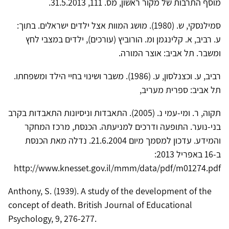
מוסף התרבות של מקור ראשון, מס. 111, 31.5.2013.
סמילנסקי, ש. (1980). מושג המוות אצל ילדים ישראלים. בתוך:
ע. רביב, א. קלינגמן ומ. הורוביץ (עורכים), ילדים במצבי לחץ
ומשבר. תל אביב: אוצר המורה.
רביב, ע. וכצנלסון, ע. (1986). משבר ושינוי בחיי הילד ומשפחתו.
תל אביב: ספרית מעריב,
תקוה, ר. ומי-עמי נ. (2005). התאבדות וניסיונות התאבדות בקרב
בני-נוער. התופעה ודרכים למניעתה. הכנסת, מרכז המחקר
והמידע. עדכון למסמך מיום 21.6.2004. נדלה מאת הכנסת
ב-16 באפריל 2013:
http://www.knesset.gov.il/mmm/data/pdf/m01274.pdf
Anthony, S. (1939). A study of the development of the
concept of death. British Journal of Educational
Psychology, 9, 276-277.