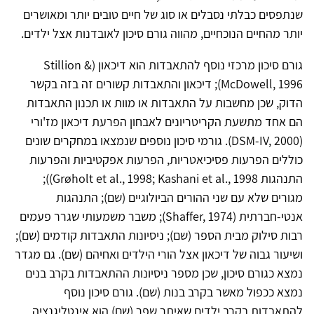
שנתפסים כבלתי נסבלים או סוג של חיים טובים יותר ומאושרים
יותר מהחיים הנוכחיים, מהווה גורם סיכון לאובדנות אצל ילדים.
גורם סיכון מרכזי נוסף להתאבדות הוא דיכאון (Stillion &
McDowell, 1996); דיכאון והתאבדות קשורים זה בזה בקשר
הדוק, שכן מחשבות על התאבדות או מוות או תכנון התאבדות
הם אחד מתשעת הקריטריונים לאבחון הפרעת דיכאון מז'ורי
(DSM-IV, 2000). גורמי סיכון נוספים שנמצאו במחקרים שונים
כוללים הפרעות פסיכיאטריות, הפרעות אפקטיביות והפרעות
התנהגות Grøholt et al., 1998; Kashani et al., 1998));
מגורים שלא עם שני ההורים הביולוגיים (שם); התנהגות
אנטי-חברתית (Shaffer, 1974); משבר משמעותי שגרר פעמים
רבות סילוק מבית הספר (שם); ניסיונות התאבדות קודמים (שם);
ושיעור גבוה של דיכאון אצל הורי הילדים ואחיהם (שם). גם מגדר
נמצא כגורם סיכון, שכן מספר ניסיונות ההתאבדות בקרב בנים
נמצא ככפול מאשר בקרב בנות (שם). גורם סיכון נוסף
להתאבדות בקרב ילדים שאיתר שפר (שם) הוא אינטליגנציה