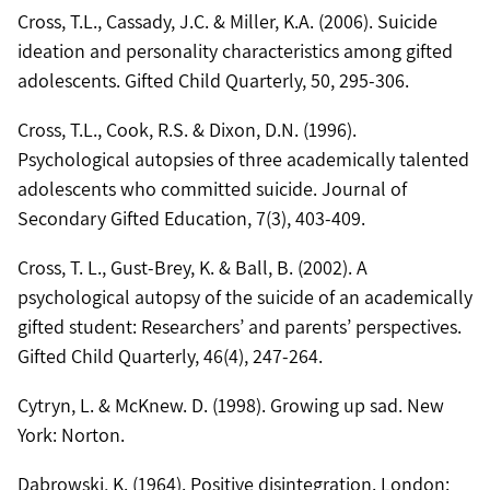
Cross, T.L., Cassady, J.C. & Miller, K.A. (2006). Suicide
ideation and personality characteristics among gifted
adolescents. Gifted Child Quarterly, 50, 295-306.
Cross, T.L., Cook, R.S. & Dixon, D.N. (1996).
Psychological autopsies of three academically talented
adolescents who committed suicide. Journal of
Secondary Gifted Education, 7(3), 403-409.
Cross, T. L., Gust-Brey, K. & Ball, B. (2002). A
psychological autopsy of the suicide of an academically
gifted student: Researchers’ and parents’ perspectives.
Gifted Child Quarterly, 46(4), 247-264.
Cytryn, L. & McKnew. D. (1998). Growing up sad. New
York: Norton.
Dabrowski, K. (1964). Positive disintegration. London: