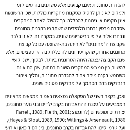
להגדרת מחוננות אינם קבועים אלא משתנים בהתאם לזמן
ולמקום לא ניתן להסיק מסקנות מחקריות כוללות, שכן ההשוואות
אינן תקפות או ניתנות להכללה. כך למשל, לאחד המחקרים
שסקרה מרטין נבחרו תלמידים שהשתתפו בתכנית מחוננים
ונבחרו אליה על פי קריטריונים שונים. במקרה זה, לא זו בלבד
שקבוצת ה"מחוננים" לא היתה בת-השוואה עם כל קבוצת
מחוננים אחרת, שהקריטריונים להיכללות בה היו ספציפיים, אלא
שגם הקבוצה עצמה היתה הטרוגנית ביותר. לבסוף, ישנו קושי
להשוות בין ממצאי המחקרים השונים בתחום, שכן הם אינם
משתמש בקנה מידה אחיד להגדרת מחוננות, והליך איתור
הנבדקים בהם הסתמך על מבדקים מסוגים שונים.
ואכן, בקצה השני של הסקאלה נמצאים כאמור ממצאים מדאיגים
המצביעים על סכנת ההתאבדות בקרב ילדים ובני נוער מחוננים,
יצירתיים ומוכשרים (לדוגמה: Farrell, 1989; Fleith, 2001;
Hayes & Sloat, 1989, 1990; Willings & Arseneault, 1986),
ועל גורמי סיכון להתאבדות בקרב מחוננים, ביניהם דיכאון ואירועי